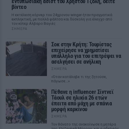
εντυπωσιακή ασίστ του Χρήστου Τζόλη, δείτε
βίντεο
Η εκτέλεση κόρνερ του 24χρονου winger ήταν πραγματικά
εκπληκτική, με πολλά φάλτσα και δύσκολη για έλεγχο από
τον κίπερ Αλβαρο Βαγιές
ΣΉΜΕΡΑ
Σοκ στην Κρήτη: Τουρίστας
επιχείρησε να χρηματίσει
υπάλληλο για του επιτρέψει να
ασελγήσει σε ανήλικη
ΣΉΜΕΡΑ
«Όταν κατάλαβε τι της ζητούσε,
πάγωσε...»
Πέθανε η influencer Σίντνεϊ
Τάουλ σε ηλικία 26 ετών
έπειτα από μάχη με σπάνια
μορφή καρκίνου
ΣΉΜΕΡΑ
Τον θάνατο της ανακοίνωσε η μητέρα
της, Ελίζαμπεθ Μόροου, και ο αδελφός