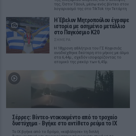
της, Όστιν Τάουλ, μέσω ενός βίντεο στον
λογαριασμό της στο TikTok την Τετάρτη
Η Έβελυν Μητροπούλου έγραψε
ιστορία με ασημένιο μετάλλιο
στο Παγκόσμιο Κ20
ΣΉΜΕΡΑ
Η 18χρονη αθλήτρια του ΓΣ Κηφισιάς
αναδείχθηκε δεύτερη στο μήκος με άλμα
στα 6,44μ., σχεδόν ισοφαρίζοντας το
ατομικό της ρεκόρ των 6,45μ.
Σέρρες: Βίντεο‑ντοκουμέντο από το τροχαίο
δυστύχημα ‑ Βγήκε στο αντίθετο ρεύμα το ΙΧ
Το ΙΧ βγήκε από το δρόμο, «καβάλησε» τη διπλή