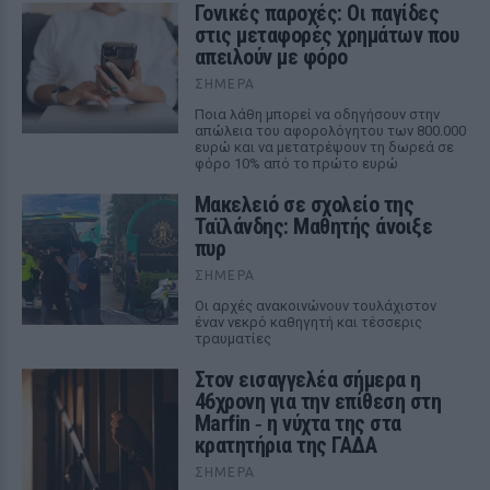
Γονικές παροχές: Οι παγίδες
στις μεταφορές χρημάτων που
απειλούν με φόρο
ΣΉΜΕΡΑ
Ποια λάθη μπορεί να οδηγήσουν στην
απώλεια του αφορολόγητου των 800.000
ευρώ και να μετατρέψουν τη δωρεά σε
φόρο 10% από το πρώτο ευρώ
Μακελειό σε σχολείο της
Ταϊλάνδης: Μαθητής άνοιξε
πυρ
ΣΉΜΕΡΑ
Οι αρχές ανακοινώνουν τουλάχιστον
έναν νεκρό καθηγητή και τέσσερις
τραυματίες
Στον εισαγγελέα σήμερα η
46χρονη για την επίθεση στη
Marfin ‑ η νύχτα της στα
κρατητήρια της ΓΑΔΑ
ΣΉΜΕΡΑ