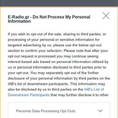
E-Radio.gr -
Do Not Process My Personal
Information
If you wish to opt-out of the sale, sharing to third parties, or
processing of your personal or sensitive information for
targeted advertising by us, please use the below opt-out
section to confirm your selection. Please note that after your
opt-out request is processed you may continue seeing
interest-based ads based on personal information utilized by
us or personal information disclosed to third parties prior to
Ακολουθήστε το E-Radio.gr στο
Google News
your opt-out. You may separately opt-out of the further
και μάθετε πρώτοι
τα πιο hot νέα
.
disclosure of your personal information by third parties on the
IAB’s list of downstream participants. This information may
Για ακόμη περισσότερα
νέα
, μπείτε στην
ροή
also be disclosed by us to third parties on the
IAB’s List of
ειδήσεων
του E-Daily.gr
Downstream Participants
that may further disclose it to other
third parties.
Ακολουθήστε το E-Radio.gr και στο Instagram
Personal Data Processing Opt Outs
ΔΙΑΦΗΜΙΣΗ