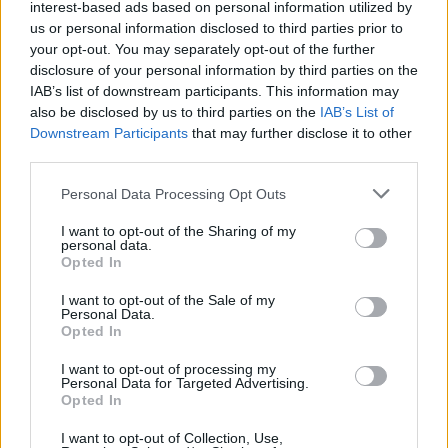
interest-based ads based on personal information utilized by
και οι μέρες χωρίς πρόγραμμα
us or personal information disclosed to third parties prior to
ΣΉΜΕΡΑ
your opt-out. You may separately opt-out of the further
Η πρώην παίκτρια του «My Style Rocks»
disclosure of your personal information by third parties on the
και ο Τζίμης Σταθοκωστόπουλος
IAB’s list of downstream participants. This information may
απέκτησαν πρόσφατα το δεύτερο παιδί
also be disclosed by us to third parties on the
τους
IAB’s List of
Downstream Participants
that may further disclose it to other
Στέφανος Τσιτσιπάς: Αγκαλιά
third parties.
με τη σύντροφό του στην
Ελβετία και κοινή βραδινή
Personal Data Processing Opt Outs
έξοδος για δείπνο
I want to opt-out of the Sharing of my
ΣΉΜΕΡΑ
personal data.
Opted In
Ο Έλληνας τενίστας βρίσκεται σε σχέση
με την εικαστικό καταγωγής Σικάγο,
Κρίστεν Τομς
I want to opt-out of the Sale of my
Personal Data.
Ο Μπρούκλιν Μπέκαμ έβρασε
Opted In
μακαρόνια με θαλασσινό νερό
και δέχτηκε ανελέητο
I want to opt-out of processing my
Personal Data for Targeted Advertising.
τρολάρισμα online
Opted In
ΣΉΜΕΡΑ
I want to opt-out of Collection, Use,
Πολλοί εξέφρασαν απορία για την