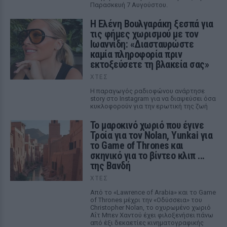
Παρασκευή 7 Αυγούστου.
Η Ελένη Βουλγαράκη ξεσπά για
τις φήμες χωρισμού με τον
Ιωαννίδη: «Διασταυρώστε
καμία πληροφορία πριν
εκτοξεύσετε τη βλακεία σας»
ΧΤΕΣ
Η παραγωγός ραδιοφώνου ανάρτησε
story στο Instagram για να διαψεύσει όσα
κυκλοφορούν για την ερωτική της ζωή
Το μαροκινό χωριό που έγινε
Τροία για τον Nolan, Yunkai για
το Game of Thrones και
σκηνικό για το βίντεο κλιπ ...
της Βανδή
ΧΤΕΣ
Από το «Lawrence of Arabia» και το Game
of Thrones μέχρι την «Οδύσσεια» του
Christopher Nolan, το οχυρωμένο χωριό
Αΐτ Μπεν Χαντού έχει φιλοξενήσει πάνω
από έξι δεκαετίες κινηματογραφικής