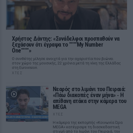
Χρήστος Δάντης: «Συνάδελφοι προσπαθούν να
ξεχάσουν ότι έγραψα το """"My Number
One""""»
Ο συνθέτης μίλησε ανοιχτά για την αχαριστία που βιώνει
στον χώρο της μουσικής, 22 χρόνια μετά τη νίκη της Ελλάδας
στη Eurovision.
ΧΤΕΣ
Νεαρός στο λιμάνι του Πειραιά:
«Πάω διακοπές έναν μήνα» ‑ Η
απίθανη ατάκα στην κάμερα του
MEGA
ΧΤΕΣ
Η κάμερα της εκπομπής «Κοινωνία Ώρα
MEGA» κατέγραψε τη διασκεδαστική
στιγμή από το λιμάνι του Πειραιά, την