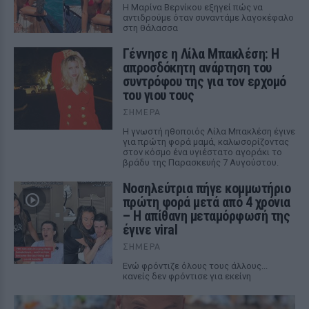
Η Μαρίνα Βερνίκου εξηγεί πώς να
αντιδρούμε όταν συναντάμε λαγοκέφαλο
στη θάλασσα
Γέννησε η Λίλα Μπακλέση: Η
απροσδόκητη ανάρτηση του
συντρόφου της για τον ερχομό
του γιου τους
ΣΉΜΕΡΑ
Η γνωστή ηθοποιός Λίλα Μπακλέση έγινε
για πρώτη φορά μαμά, καλωσορίζοντας
στον κόσμο ένα υγιέστατο αγοράκι το
βράδυ της Παρασκευής 7 Αυγούστου.
Νοσηλεύτρια πήγε κομμωτήριο
πρώτη φορά μετά από 4 χρόνια
– Η απίθανη μεταμόρφωσή της
έγινε viral
ΣΉΜΕΡΑ
Ενώ φρόντιζε όλους τους άλλους...
κανείς δεν φρόντισε για εκείνη