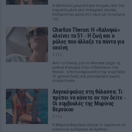
Η ηθοποιός μοιράστηκε στιγμές από την
παραλία μέσα από Instagram stories,
ποζάροντας μέσα στο νερό με τα αγόρια
της
Charlize Theron: Η «Καλυψώ»
κλείνει τα 51 ‑ H ζωή και ο
ρόλος που άλλαξε τα πάντα για
εκείνη
ΧΤΕΣ
Από το Όσκαρ για το Monster μέχρι τη
μυθική Καλυψώ στην «Οδύσσεια» του
Νόλαν - η Νοτιοαφρικανή σταρ γιορτάζει
51 χρόνια ζωής και μια καριέρα χωρίς
στερεότυπα.
Λαγοκέφαλος στη θάλασσα: Τι
πρέπει να κάνετε αν τον δείτε ‑
Οι συμβουλές της Μαρίνας
Βερνίκου
ΧΤΕΣ
Η Μαρίνα Βερνίκου εξηγεί τι οφείλουν να
κάνουν οι λουόμενοι αν έρθουν