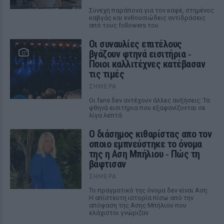
Συνεχή παράπονα για τον καφέ, στημένος
καβγάς και ενθουσιώδεις αντιδράσεις
από τους followers του
Οι συναυλίες επιτέλους
βγάζουν φτηνά εισιτήρια ‑
Ποιοι καλλιτέχνες κατέβασαν
τις τιμές
ΣΉΜΕΡΑ
Οι fans δεν αντέχουν άλλες αυξήσεις: Τα
φθηνά εισιτήρια που εξαφανίζονται σε
λίγα λεπτά
Ο διάσημος κιθαρίστας απο τον
οποιο εμπνεύστηκε το όνομα
της η Αση Μπήλιου ‑ Πώς τη
βάφτισαν
ΣΉΜΕΡΑ
Το πραγματικό της όνομα δεν είναι Αση:
Η απίστευτη ιστορία πίσω από την
απόφαση της Ασης Μπήλιου που
ελάχιστοι γνώριζαν