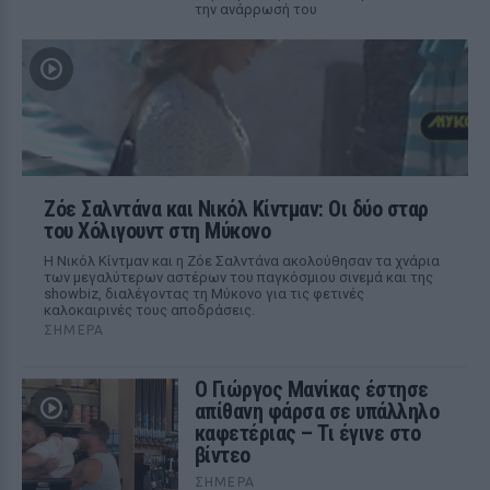
την ανάρρωσή του
Ζόε Σαλντάνα και Νικόλ Κίντμαν: Οι δύο σταρ
του Χόλιγουντ στη Μύκονο
Η Νικόλ Κίντμαν και η Ζόε Σαλντάνα ακολούθησαν τα χνάρια
των μεγαλύτερων αστέρων του παγκόσμιου σινεμά και της
showbiz, διαλέγοντας τη Μύκονο για τις φετινές
καλοκαιρινές τους αποδράσεις.
ΣΉΜΕΡΑ
Ο Γιώργος Μανίκας έστησε
απίθανη φάρσα σε υπάλληλο
καφετέριας – Τι έγινε στο
βίντεο
ΣΉΜΕΡΑ