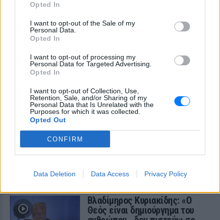
Ο διάσημος σχεδιαστής μόδας
Opted In
μοιράστηκε ένα συγκινητικό μήνυμα στο
Instagram, μιλώντας για την οικογένειά
του, τη δημιουργικότητά του και τη χαρά
I want to opt-out of the Sale of my
Personal Data.
της ζωής.
Opted In
I want to opt-out of processing my
Personal Data for Targeted Advertising.
Opted In
I want to opt-out of Collection, Use,
Retention, Sale, and/or Sharing of my
Personal Data that Is Unrelated with the
Purposes for which it was collected.
Opted Out
O Γιώργος Παράσχος ξανά στο νοσοκομείο για
CONFIRM
θεραπεία κατά του καρκίνου
«Πάμε για νέα θεραπεία», έγραψε στα social media και
χάρισε ένα μεγάλο χαμόγελο στους followers του
Data Deletion
Data Access
Privacy Policy
ΣΉΜΕΡΑ
Βλαδίμηρος Κυριακίδης: «Ο
Θεός είναι δημιούργημα του