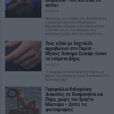
ανθρώπου ‑ δεν πιστεύω σε
αυτόν»
ΣΉΜΕΡΑ
Μιλώντας στο vidcast του Θανάση Λάλα,
ο γνωστός ηθοποιός Βλαδίμηρος
Κυριακίδης εξήγησε γιατί δεν πιστεύει
στον Θεό και τι τον γοητεύει στη
φιλοσοφία γύρω από την ύπαρξή του.
Τους είδαν με δαχτυλίδι
αρραβώνων στο Παρίσι ‑
Μήπως διάσημο ζευγάρι έκανε
το επόμενο βήμα;
ΣΉΜΕΡΑ
Το ζευγάρι εντοπίστηκε στο Παρίσι με
βέρες του γαλλικού οίκου Boucheron στο
αριστερό χέρι
Γαρυφαλλιά Καληφώνη:
Διακοπές σε Κουφονήσια και
Πάρο, χωρίς τον Χρήστο
Μάστορα – Δείτε τις
φωτογραφίες