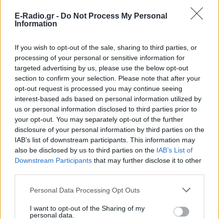
ΣΉΜΕΡΑ
E-Radio.gr -
Do Not Process My Personal
Η τραγουδίστρια περιέγραψε μέσα από
Information
το Instagram μια εμπειρία που λέει πως
έζησε όταν ο γιος της νοσηλευόταν στο
νοσοκομείο της Αρτας.
If you wish to opt-out of the sale, sharing to third parties, or
Η Ιωάννα Τούνη δημοσίευσε
processing of your personal or sensitive information for
υλικό από τις διακοπές της στη
targeted advertising by us, please use the below opt-out
Μύκονο: Όσο και αν έχω
section to confirm your selection. Please note that after your
ταξιδέψει, αυτός είναι ο
opt-out request is processed you may continue seeing
αγαπημένος μου προορισμός
interest-based ads based on personal information utilized by
ΣΉΜΕΡΑ
us or personal information disclosed to third parties prior to
your opt-out. You may separately opt-out of the further
Η Instagrammer έδειξε στους
διαδικτυακούς της ακόλουθους εικόνες
disclosure of your personal information by third parties on the
από την απόδρασή της
IAB’s list of downstream participants. This information may
also be disclosed by us to third parties on the
IAB’s List of
Ο Λάκης Γαβαλάς έκλεισε τα 74
Downstream Participants
that may further disclose it to other
και μοιράστηκε ένα μήνυμα που
third parties.
συγκίνησε ‑ Τι έγραψε για τη
ζωή, τους γονείς του και την
Personal Data Processing Opt Outs
υγεία του
ΣΉΜΕΡΑ
I want to opt-out of the Sharing of my
personal data.