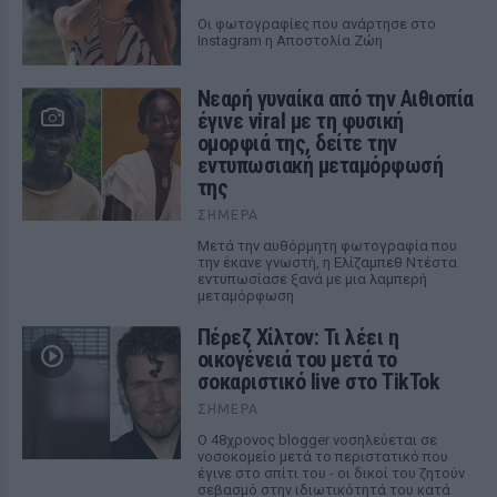
Οι φωτογραφίες που ανάρτησε στο
Instagram η Αποστολία Ζώη
Νεαρή γυναίκα από την Αιθιοπία
έγινε viral με τη φυσική
ομορφιά της, δείτε την
εντυπωσιακή μεταμόρφωσή
της
ΣΉΜΕΡΑ
Μετά την αυθόρμητη φωτογραφία που
την έκανε γνωστή, η Ελίζαμπεθ Ντέστα
εντυπωσίασε ξανά με μια λαμπερή
μεταμόρφωση
Πέρεζ Χίλτον: Τι λέει η
οικογένειά του μετά το
σοκαριστικό live στο TikTok
ΣΉΜΕΡΑ
Ο 48χρονος blogger νοσηλεύεται σε
νοσοκομείο μετά το περιστατικό που
έγινε στο σπίτι του - οι δικοί του ζητούν
σεβασμό στην ιδιωτικότητά του κατά