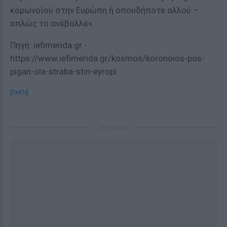
κορωνοϊού στην Ευρώπη ή οπουδήποτε αλλού –
απλώς το ανέβαλλε».
Πηγή: iefimerida.gr -
https://www.iefimerida.gr/kosmos/koronoios-pos-
pigan-ola-straba-stin-eyropi
[ΠΗΓΗ]
ΔΙΑΦΗΜΙΣΗ