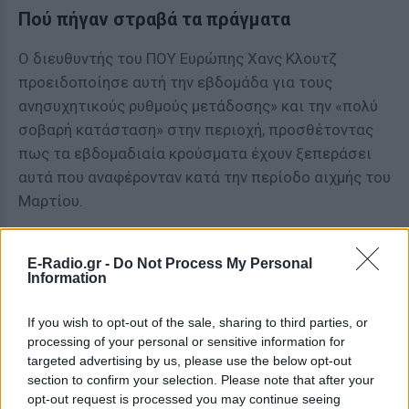
Πού πήγαν στραβά τα πράγματα
Ο διευθυντής του ΠΟΥ Ευρώπης Χανς Κλουτζ
προειδοποίησε αυτή την εβδομάδα για τους
ανησυχητικούς ρυθμούς μετάδοσης» και την «πολύ
σοβαρή κατάσταση» στην περιοχή, προσθέτοντας
πως τα εβδομαδιαία κρούσματα έχουν ξεπεράσει
αυτά που αναφέρονταν κατά την περίοδο αιχμής του
Μαρτίου.
Ενώ υπήρξε αύξηση των κρουσμάτων στις
μεγαλύτερες ηλικιακές ομάδες – αυτές ηλικίας 50
E-Radio.gr -
Do Not Process My Personal
Information
έως 79 ετών – την πρώτη εβδομάδα του
Σεπτεμβρίου, δήλωσε ο Κλους, το μεγαλύτερο
If you wish to opt-out of the sale, sharing to third parties, or
ποσοστό των νέων κρουσμάτων εξακολουθεί να
processing of your personal or sensitive information for
είναι μεταξύ των ηλικιών 25 και 49 ετών. Στα τέλη
targeted advertising by us, please use the below opt-out
section to confirm your selection. Please note that after your
Αυγούστου, ο Κλους είπε πως η σταδιακή αύξηση
opt-out request is processed you may continue seeing
των κρουσμάτων της Ευρώπης θα μπορούσε να