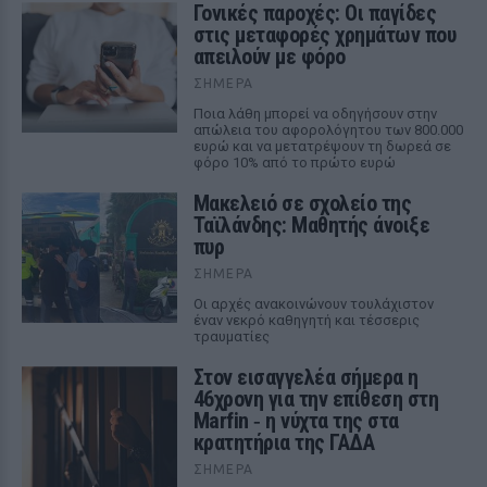
Γονικές παροχές: Οι παγίδες
στις μεταφορές χρημάτων που
απειλούν με φόρο
ΣΉΜΕΡΑ
Ποια λάθη μπορεί να οδηγήσουν στην
απώλεια του αφορολόγητου των 800.000
ευρώ και να μετατρέψουν τη δωρεά σε
φόρο 10% από το πρώτο ευρώ
Μακελειό σε σχολείο της
Ταϊλάνδης: Μαθητής άνοιξε
πυρ
ΣΉΜΕΡΑ
Οι αρχές ανακοινώνουν τουλάχιστον
έναν νεκρό καθηγητή και τέσσερις
τραυματίες
Στον εισαγγελέα σήμερα η
46χρονη για την επίθεση στη
Marfin ‑ η νύχτα της στα
κρατητήρια της ΓΑΔΑ
ΣΉΜΕΡΑ