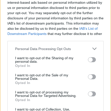
interest-based ads based on personal information utilized by
εξηγηθεί εν μέρει από την «χαλάρωση της δημόσιας
us or personal information disclosed to third parties prior to
υγείας και των κοινωνικών μέτρων, όπου οι Αρχές
your opt-out. You may separately opt-out of the further
χαλάρωσαν μερικούς από τους περιορισμούς και ο
disclosure of your personal information by third parties on the
IAB’s list of downstream participants. This information may
κόσμος επίσης. Είπε ότι «ανησυχούσε πολύ με το
also be disclosed by us to third parties on the
IAB’s List of
γεγονός ότι όλο και περισσότεροι νέοι άνθρωποι
Downstream Participants
that may further disclose it to other
καταμετρώνται μεταξύ των κρουσμάτων»
third parties.
συμβουλεύοντάς τους να μην συμμετέχουν σε
Personal Data Processing Opt Outs
μεγάλες συγκεντρώσεις και πάρτι.
I want to opt-out of the Sharing of my
Σε αρκετές χώρες, τα κρούσματα αυξάνονται
personal data.
Opted In
ιδιαίτερα γρήγορα σε πυκνοκατοικημένες πόλεις,
όπου οι άνθρωποι επιστρέφουν στα γραφεία,
I want to opt-out of the Sale of my
Personal Data.
σχολεία και δημόσιος χώρους μετά την μείωση των
Opted In
μέτρων που ακολούθησε της κορύφωσης την
I want to opt-out of processing my
άνοιξη.
Personal Data for Targeted Advertising.
Opted In
Δραματική η κατάσταση και στην Αυστρία
I want to opt-out of Collection, Use,