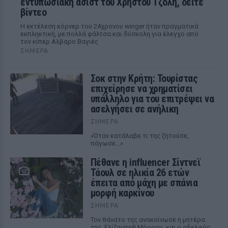
εντυπωσιακή ασίστ του Χρήστου Τζόλη, δείτε
βίντεο
Η εκτέλεση κόρνερ του 24χρονου winger ήταν πραγματικά
εκπληκτική, με πολλά φάλτσα και δύσκολη για έλεγχο από
τον κίπερ Αλβαρο Βαγιές
ΣΉΜΕΡΑ
Σοκ στην Κρήτη: Τουρίστας
επιχείρησε να χρηματίσει
υπάλληλο για του επιτρέψει να
ασελγήσει σε ανήλικη
ΣΉΜΕΡΑ
«Όταν κατάλαβε τι της ζητούσε,
πάγωσε...»
Πέθανε η influencer Σίντνεϊ
Τάουλ σε ηλικία 26 ετών
έπειτα από μάχη με σπάνια
μορφή καρκίνου
ΣΉΜΕΡΑ
Τον θάνατο της ανακοίνωσε η μητέρα
της, Ελίζαμπεθ Μόροου, και ο αδελφός