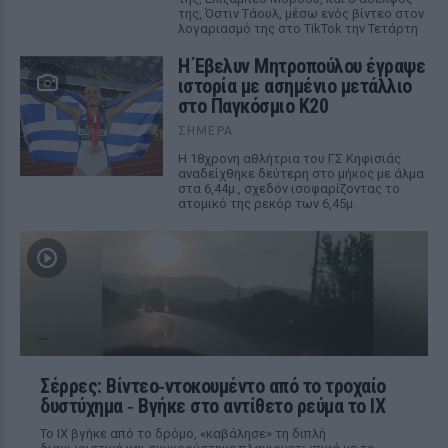
της, Όστιν Τάουλ, μέσω ενός βίντεο στον
λογαριασμό της στο TikTok την Τετάρτη
Η Έβελυν Μητροπούλου έγραψε
ιστορία με ασημένιο μετάλλιο
στο Παγκόσμιο Κ20
ΣΉΜΕΡΑ
Η 18χρονη αθλήτρια του ΓΣ Κηφισιάς
αναδείχθηκε δεύτερη στο μήκος με άλμα
στα 6,44μ., σχεδόν ισοφαρίζοντας το
ατομικό της ρεκόρ των 6,45μ.
Σέρρες: Βίντεο‑ντοκουμέντο από το τροχαίο
δυστύχημα ‑ Βγήκε στο αντίθετο ρεύμα το ΙΧ
Το ΙΧ βγήκε από το δρόμο, «καβάλησε» τη διπλή