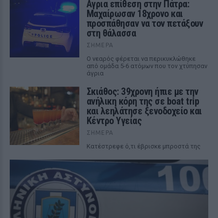
Αγρια επίθεση στην Πάτρα:
Μαχαίρωσαν 18χρονο και
προσπάθησαν να τον πετάξουν
στη θάλασσα
ΣΉΜΕΡΑ
Ο νεαρός φέρεται να περικυκλώθηκε
από ομάδα 5-6 ατόμων που τον χτύπησαν
άγρια
Σκιάθος: 39χρονη ήπιε με την
ανήλικη κόρη της σε boat trip
και λεηλάτησε ξενοδοχείο και
Κέντρο Υγείας
ΣΉΜΕΡΑ
Κατέστρεφε ό,τι έβρισκε μπροστά της