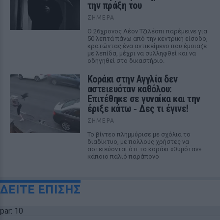
την πράξη του
ΣΉΜΕΡΑ
Ο 26χρονος Λέον Τζιλέσπι παρέμεινε για
50 λεπτά πάνω από την κεντρική είσοδο,
κρατώντας ένα αντικείμενο που έμοιαζε
με λεπίδα, μέχρι να συλληφθεί και να
οδηγηθεί στο δικαστήριο.
Kοράκι στην Αγγλία δεν
αστειευόταν καθόλου:
Επιτέθηκε σε γυναίκα και την
έριξε κάτω ‑ Δες τι έγινε!
ΣΉΜΕΡΑ
Το βίντεο πλημμύρισε με σχόλια το
διαδίκτυο, με πολλούς χρήστες να
αστειεύονται ότι το κοράκι «θυμόταν»
κάποιο παλιό παράπονο
ΔΕΙΤΕ ΕΠΙΣΗΣ
par: 10