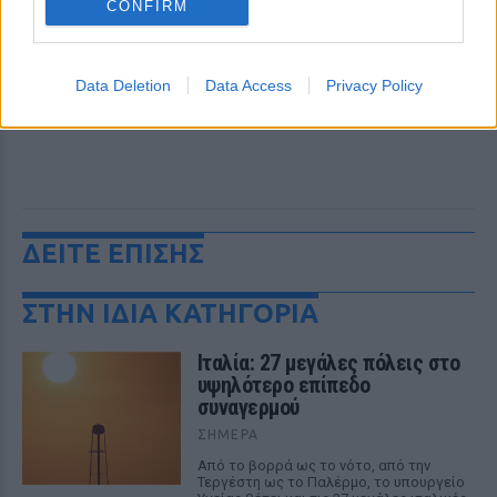
CONFIRM
Data Deletion
Data Access
Privacy Policy
ΔΕΙΤΕ ΕΠΙΣΗΣ
ΣΤΗΝ ΙΔΙΑ ΚΑΤΗΓΟΡΙΑ
Ιταλία: 27 μεγάλες πόλεις στο
υψηλότερο επίπεδο
συναγερμού
ΣΉΜΕΡΑ
Από το βορρά ως το νότο, από την
Τεργέστη ως το Παλέρμο, το υπουργείο