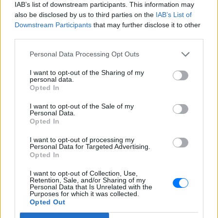
IAB’s list of downstream participants. This information may
Ακολουθήστε το E-Radio.gr στο
Google News
also be disclosed by us to third parties on the
IAB’s List of
και μάθετε πρώτοι
τα πιο hot νέα
.
Downstream Participants
that may further disclose it to other
third parties.
Για ακόμη περισσότερα
νέα
, μπείτε στην
ροή
ειδήσεων
του E-Daily.gr
Personal Data Processing Opt Outs
I want to opt-out of the Sharing of my
Ακολουθήστε το E-Radio.gr και στο Instagram
personal data.
Opted In
ΔΙΑΦΗΜΙΣΗ
I want to opt-out of the Sale of my
Personal Data.
Opted In
I want to opt-out of processing my
Personal Data for Targeted Advertising.
Opted In
I want to opt-out of Collection, Use,
Retention, Sale, and/or Sharing of my
Personal Data that Is Unrelated with the
Purposes for which it was collected.
Opted Out