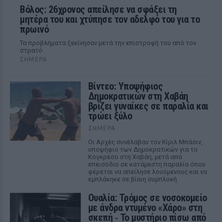
Βόλος: 26χρονος απείλησε να σφάξει τη
μητέρα του και χτύπησε τον αδελφό του για το
πρωινό
Τα προβλήματα ξεκίνησαν μετά την επιστροφή του από τον
στρατό
ΣΉΜΕΡΑ
Βίντεο: Υποψήφιος
Δημοκρατικών στη Χαβάη
βρίζει γυναίκες σε παραλία και
τρώει ξύλο
ΣΉΜΕΡΑ
Οι Αρχές συνέλαβαν τον Κίριλ Μπάσιν,
υποψήφιο των Δημοκρατικών για το
Κογκρέσο στη Χαβάη, μετά από
επεισόδιο σε κατάμεστη παραλία όπου
φέρεται να απείλησε λουόμενους και να
εμπλάκηκε σε βίαιη συμπλοκή
Ουαλία: Τρόμος σε νοσοκομείο
με άνδρα ντυμένο «Χάρο» στη
σκεπή ‑ Το μυστήριο πίσω από