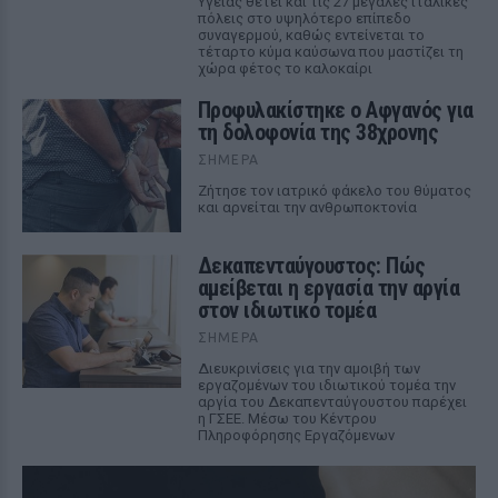
Υγείας θέτει και τις 27 μεγάλες ιταλικές
πόλεις στο υψηλότερο επίπεδο
συναγερμού, καθώς εντείνεται το
τέταρτο κύμα καύσωνα που μαστίζει τη
χώρα φέτος το καλοκαίρι
Προφυλακίστηκε ο Αφγανός για
τη δολοφονία της 38χρονης
ΣΉΜΕΡΑ
Ζήτησε τον ιατρικό φάκελο του θύματος
και αρνείται την ανθρωποκτονία
Δεκαπενταύγουστος: Πώς
αμείβεται η εργασία την αργία
στον ιδιωτικό τομέα
ΣΉΜΕΡΑ
Διευκρινίσεις για την αμοιβή των
εργαζομένων του ιδιωτικού τομέα την
αργία του Δεκαπενταύγουστου παρέχει
η ΓΣΕΕ. Μέσω του Κέντρου
Πληροφόρησης Εργαζόμενων