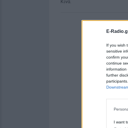
Κίνα.
E-Radio.g
If you wish 
sensitive in
confirm you
continue se
information 
further disc
participants
Downstream 
Persona
I want t