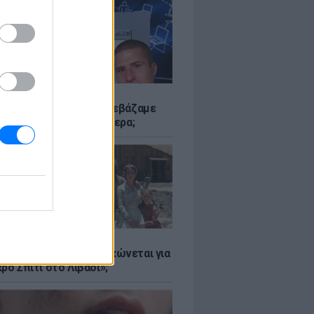
Α
αν το Napster που κατεβάζαμε
 - Πού βρίσκονται σήμερα;
Α
er: Γιατί η Αμερική τσακώνεται για
ρό Σπίτι στο Λιβάδι»;