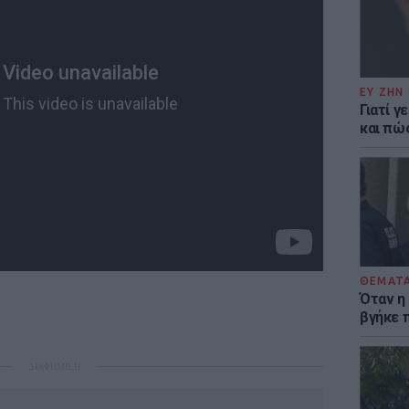
ΕΥ ΖΗΝ
Γιατί γ
και πώ
ΘΕΜΑΤ
Όταν η
βγήκε 
ΔΙΑΦΗΜΙΣΗ