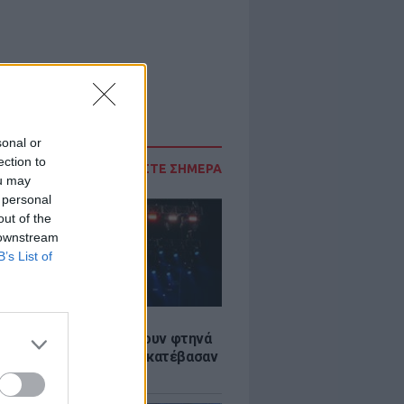
sonal or
ection to
ΔΙΑΒΑΣΤΕ ΣΗΜΕΡΑ
ou may
 personal
out of the
 downstream
B’s List of
LE
αυλίες επιτέλους βγάζουν φτηνά
ια - Ποιοι καλλιτέχνες κατέβασαν
ές