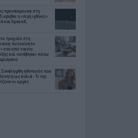
ς προσέκρουσε στη
Τι κρύβει η «σιγή ιχθύος»
A και SpaceX;
το τροχαίο στη
νίκη: Αυτοκίνητο
» σαν από ταινία
ξης και «ανέβηκε» πάνω
αρισμένο
: Συνελήφθη ηθοποιός που
oνητή ως κολιέ - Τι της
ίζουν οι αρχές