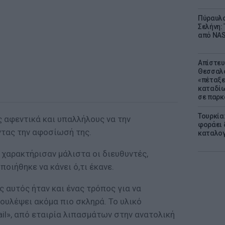
Πύραυλο
Σελήνη: 
από NAS
Απίστευ
Θεσσαλο
«πέταξε
καταδίω
σε παρκ
Τουρκία
ς αφεντικά και υπαλλήλους να την
φοράει δ
τας την αφοσίωσή της.
καταλογ
χαρακτήρισαν μάλιστα οι διευθυντές,
οιήθηκε να κάνει ό,τι έκανε.
ς αυτός ήταν και ένας τρόπος για να
δουλέψει ακόμα πιο σκληρά. Το υλικό
ail», από εταιρία λιπασμάτων στην ανατολική