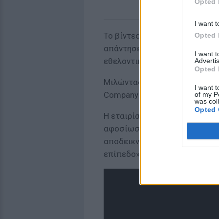
Opted 
I want t
Το βίντεο προκάλεσε κατακραυ
Opted 
απάντησε, επιμένοντας πως η
I want 
εθελοντική.
Advertis
Opted 
Μιλώντας τελικά στη «Red Star
I want t
Company έπλεξε για άλλη μια
of my P
was col
Opted 
Η εταιρία κάλεσε μάλιστα το 
αφοσίωσή της: «Είναι το υπόδ
αποδεικνύει ότι εκτελεί τα 
επίπεδο»...