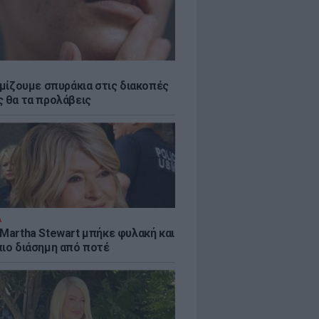
εμίζουμε σπυράκια στις διακοπές
ς θα τα προλάβεις
Α
 Martha Stewart μπήκε φυλακή και
πιο διάσημη από ποτέ