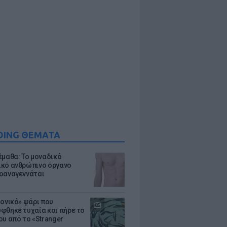
DING ΘΕΜΑΤΑ
έμαθα: Το μοναδικό
κό ανθρώπινο όργανο
οαναγεννάται
μονικό» ψάρι που
φθηκε τυχαία και πήρε το
ου από το «Stranger