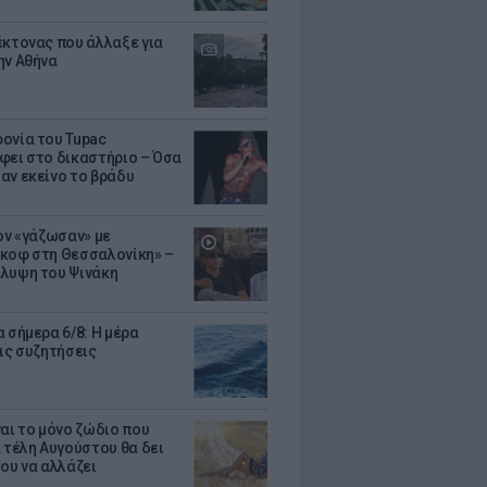
έκτονας που άλλαξε για
ην Αθήνα
ονία του Tupac
φει στο δικαστήριο – Όσα
αν εκείνο το βράδυ
Τον «γάζωσαν» με
κοφ στη Θεσσαλονίκη» –
λυψη του Ψινάκη
 σήμερα 6/8: Η μέρα
τις συζητήσεις
ναι το μόνο ζώδιο που
α τέλη Αυγούστου θα δει
του να αλλάζει