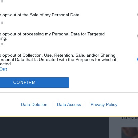
In
o opt-out of the Sale of my Personal Data.
γή από μερίδα του κοινού και η εταιρία
In
 κίνηση της καθαρίστριας ήταν απολύτως
to opt-out of processing my Personal Data for Targeted
ing.
ΘΕΜΑΤ
In
Έφτιαξ
 News», η Zhong Cheng Fertiliser Technology
μουσική
o opt-out of Collection, Use, Retention, Sale, and/or Sharing
 φορά το εγκώμιο της υπαλλήλου Luo.
ersonal Data that Is Unrelated with the Purposes for which it
lected.
Out
προσωπικό να διδαχτεί κάτι από την
ειγμά μας. Κάνοντας κάτι τέτοιο,
CONFIRM
καθήκοντά της στο υψηλότερο δυνατό
Data Deletion
Data Access
Privacy Policy
ΘΕΜΑΤ
Explain
το «Μικ