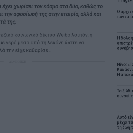
Things»
α έχει χωρίσει τον κόσμο στα δύο, καθώς το
Ο αρχιτ
ει την αφοσίωσή της στην εταιρία, αλλά και
πάντα τ
τά της.
νεζικό κοινωνικό δίκτυο Weibo λοιπόν, η
Η δολοφ
 με νερό μέσα από τη λεκάνη ώστε να
επιστρέ
συνέβησ
ά την είχε καθαρίσει.
ΔΙΑΦΗΜΙΣΗ
Νίνο: «
Καλάσνι
Η αποκά
Τα ζώδια
ευνοεί 
Αυτό εί
μέχρι τ
τη ζωή 