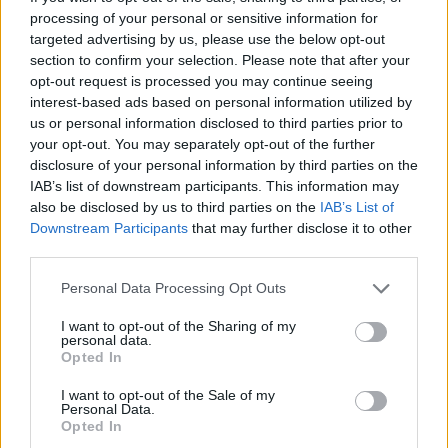
processing of your personal or sensitive information for
targeted advertising by us, please use the below opt-out
section to confirm your selection. Please note that after your
opt-out request is processed you may continue seeing
interest-based ads based on personal information utilized by
us or personal information disclosed to third parties prior to
your opt-out. You may separately opt-out of the further
disclosure of your personal information by third parties on the
IAB’s list of downstream participants. This information may
also be disclosed by us to third parties on the
IAB’s List of
Downstream Participants
that may further disclose it to other
third parties.
Ακολουθήστε το E-Radio.gr στο
Personal Data Processing Opt Outs
Google News
και μάθετε πρώτοι
τα πιο hot νέα
.
I want to opt-out of the Sharing of my
personal data.
Opted In
Εσύ μπήκες στο E-Daily.gr; Τα νέα της ημέρας
και ότι σου κάνει κλικ!
I want to opt-out of the Sale of my
Personal Data.
Opted In
Ακολουθήστε το E-Radio.gr και στο Instagram