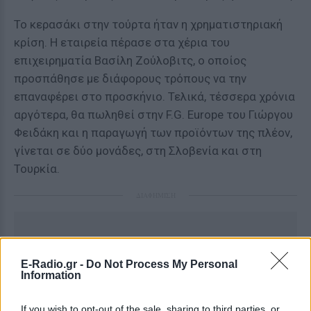
Το κερασάκι στην τούρτα ήταν η χρηματιστηριακή
κρίση. Η εταιρεία πέρασε στα χέρια του
επιχειρηματία Βασίλη Ζούλοβιτς, ο οποίος
προσπάθησε με διάφορους τρόπους να την
επαναφέρει στο προσκήνιο. Τελικά, τέσσερα χρόνια
αργότερα, θα πωληθεί στην F.G. Europe του Γιώργου
Φειδάκη και η παραγωγή των προϊόντων της πλέον,
γίνεται σε δύο μονάδες, στη Σλοβενία και στη
Τουρκία.
ΔΙΑΦΗΜΙΣΗ
E-Radio.gr -
Do Not Process My Personal
Information
If you wish to opt-out of the sale, sharing to third parties, or