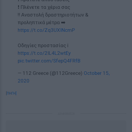
❗ Πλένετε τα χέρια σας
‼️ Αναστολή δραστηριοτήτων &
προληπτικά μέτρα ➡️
https://t.co/Zq3UXINcmP
Οδηγίες προστασίας ℹ️
https://t.co/2IL4L2wtEy
pic.twitter.com/SfepQ4FRfB
— 112 Greece (@112Greece)
October 15,
2020
[ΠΗΓΗ]
ΔΙΑΦΗΜΙΣΗ