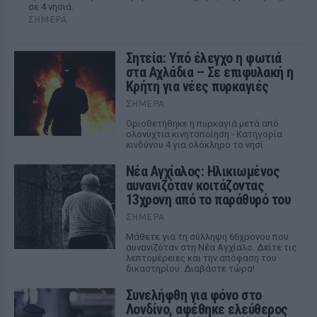
σε 4 νησιά.
ΣΉΜΕΡΑ
Σητεία: Υπό έλεγχο η φωτιά
στα Αχλάδια – Σε επιφυλακή η
Κρήτη για νέες πυρκαγιές
ΣΉΜΕΡΑ
Οριοθετήθηκε η πυρκαγιά μετά από
ολονύχτια κινητοποίηση - Κατηγορία
κινδύνου 4 για ολόκληρο το νησί
Νέα Αγχίαλος: Ηλικιωμένος
αυνανιζόταν κοιτάζοντας
13χρονη από το παράθυρό του
ΣΉΜΕΡΑ
Μάθετε για τη σύλληψη 66χρονου που
αυνανιζόταν στη Νέα Αγχίαλο. Δείτε τις
λεπτομέρειες και την απόφαση του
δικαστηρίου. Διαβάστε τώρα!
Συνελήφθη για φόνο στο
Λονδίνο, αφέθηκε ελεύθερος