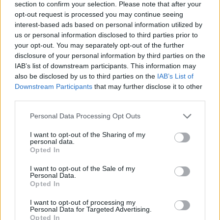
έκαναν «κλαμπ» βανάκι transfer
section to confirm your selection. Please note that after your
‑ Αντιδράσεις για το ξέφρενο
opt-out request is processed you may continue seeing
πάρτι
interest-based ads based on personal information utilized by
us or personal information disclosed to third parties prior to
ΣΉΜΕΡΑ
your opt-out. You may separately opt-out of the further
Χοροί, φωνές, φωτογραφίες: Λες και
disclosure of your personal information by third parties on the
ήταν σε κλαμπ
IAB’s list of downstream participants. This information may
«Δεν δεχόμαστε τελεσίγραφα»:
also be disclosed by us to third parties on the
IAB’s List of
Η απάντηση της Ιταλίας στην
Downstream Participants
that may further disclose it to other
Ισπανία
third parties.
ΣΉΜΕΡΑ
Personal Data Processing Opt Outs
Αμετάπειστη παραμένει η ιταλική
κυβέρνηση
I want to opt-out of the Sharing of my
personal data.
Opted In
I want to opt-out of the Sale of my
Personal Data.
Opted In
I want to opt-out of processing my
Personal Data for Targeted Advertising.
Opted In