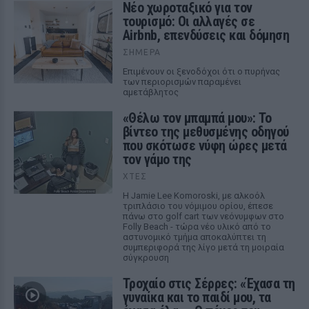
Νέο χωροταξικό για τον
τουρισμό: Οι αλλαγές σε
Airbnb, επενδύσεις και δόμηση
ΣΉΜΕΡΑ
Επιμένουν οι ξενοδόχοι ότι ο πυρήνας
των περιορισμών παραμένει
αμετάβλητος
«Θέλω τον μπαμπά μου»: Το
βίντεο της μεθυσμένης οδηγού
που σκότωσε νύφη ώρες μετά
τον γάμο της
ΧΤΕΣ
Η Jamie Lee Komoroski, με αλκοόλ
τριπλάσιο του νόμιμου ορίου, έπεσε
πάνω στο golf cart των νεόνυμφων στο
Folly Beach - τώρα νέο υλικό από το
αστυνομικό τμήμα αποκαλύπτει τη
συμπεριφορά της λίγο μετά τη μοιραία
σύγκρουση
Τροχαίο στις Σέρρες: «Έχασα τη
γυναίκα και το παιδί μου, τα