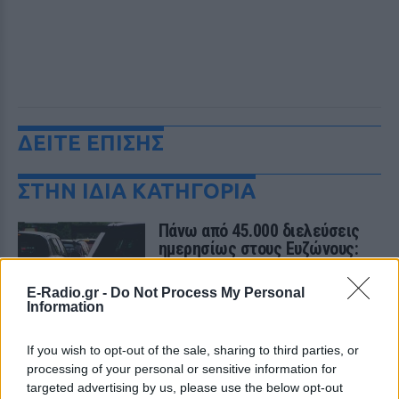
ΔΕΙΤΕ ΕΠΙΣΗΣ
ΣΤΗΝ ΙΔΙΑ ΚΑΤΗΓΟΡΙΑ
Πάνω από 45.000 διελεύσεις
ημερησίως στους Ευζώνους:
Μαζική άφιξη τουριστών από
τα Βαλκάνια
E-Radio.gr -
Do Not Process My Personal
Information
ΣΉΜΕΡΑ
Προσωρινή αναστολή των βιομετρικών
ελέγχων για να επισπευστεί η διέλευση
If you wish to opt-out of the sale, sharing to third parties, or
των ταξιδιωτών
processing of your personal or sensitive information for
targeted advertising by us, please use the below opt-out
Μύκονος: Ιταλοί τουρίστες