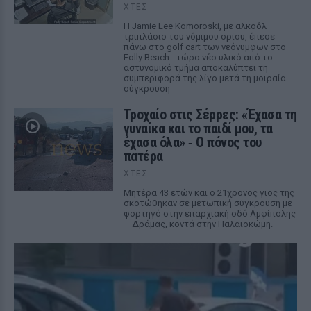
ΧΤΕΣ
Η Jamie Lee Komoroski, με αλκοόλ
τριπλάσιο του νόμιμου ορίου, έπεσε
πάνω στο golf cart των νεόνυμφων στο
Folly Beach - τώρα νέο υλικό από το
αστυνομικό τμήμα αποκαλύπτει τη
συμπεριφορά της λίγο μετά τη μοιραία
σύγκρουση
Τροχαίο στις Σέρρες: «Έχασα τη
γυναίκα και το παιδί μου, τα
έχασα όλα» ‑ Ο πόνος του
πατέρα
ΧΤΕΣ
Μητέρα 43 ετών και ο 21χρονος γιος της
σκοτώθηκαν σε μετωπική σύγκρουση με
φορτηγό στην επαρχιακή οδό Αμφίπολης
– Δράμας, κοντά στην Παλαιοκώμη.