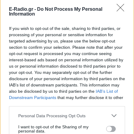
E-Radio.gr -
Do Not Process My Personal
Information
Ακολουθήστε το E-Radio.gr στο
Google News
και μάθετε πρώτοι
τα πιο hot νέα
.
If you wish to opt-out of the sale, sharing to third parties, or
processing of your personal or sensitive information for
Για ακόμη περισσότερα
νέα
, μπείτε στην
ροή
targeted advertising by us, please use the below opt-out
ειδήσεων
του E-Daily.gr
section to confirm your selection. Please note that after your
opt-out request is processed you may continue seeing
Ακολουθήστε το E-Radio.gr και στο Instagram
interest-based ads based on personal information utilized by
us or personal information disclosed to third parties prior to
ΔΙΑΦΗΜΙΣΗ
your opt-out. You may separately opt-out of the further
disclosure of your personal information by third parties on the
IAB’s list of downstream participants. This information may
also be disclosed by us to third parties on the
IAB’s List of
Downstream Participants
that may further disclose it to other
third parties.
Personal Data Processing Opt Outs
I want to opt-out of the Sharing of my
personal data.