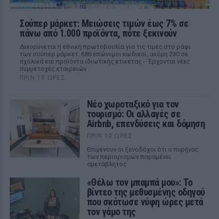
Σούπερ μάρκετ: Μειώσεις τιμών έως 7% σε
πάνω από 1.000 προϊόντα, πότε ξεκινούν
Διευρύνεται η εθνική πρωτοβουλία για τις τιμές στο ράφι
των σούπερ μάρκετ: 686 επώνυμοι κωδικοί, ακόμη 230 σε
σχολικά και προϊόντα ιδιωτικής ετικέτας - Έρχονται νέες
συμμετοχές εταιρειών
ΠΡΙΝ 10 ΏΡΕΣ
Νέο χωροταξικό για τον
τουρισμό: Οι αλλαγές σε
Airbnb, επενδύσεις και δόμηση
ΠΡΙΝ 10 ΏΡΕΣ
Επιμένουν οι ξενοδόχοι ότι ο πυρήνας
των περιορισμών παραμένει
αμετάβλητος
«Θέλω τον μπαμπά μου»: Το
βίντεο της μεθυσμένης οδηγού
που σκότωσε νύφη ώρες μετά
τον γάμο της