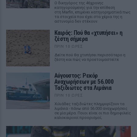
Ο δικηγόρος της 46χρονης
κατηγορούμενης για την επίθεση
στη Marfin, επιμένει κατηγορηματικά πως
τα στοιχεία που έχει στα χέρια της η
αστυνομία δεν στέκουν.
Καιρός: Πού θα «χτυπήσει» η
ζέστη σήμερα
ΠΡΙΝ 10 ΏΡΕΣ
Δείτε πού θα χτυπήσει περισσότερο η
ζέστη και πώς να προετοιμαστείτε
Αύγουστος: Ρεκόρ
Αναχωρήσεων με 56.000
Ταξιδιώτες στα Λιμάνια
ΠΡΙΝ 10 ΏΡΕΣ
Χιλιάδες ταξιδιώτες πλημμυρίζουν τα
λιμάνια - πάνω από 56.000 αναχωρήσεις
σε μία μέρα. Ποιοι είναι οι πιο δημοφιλείς
καλοκαιρινοί προορισμοί;