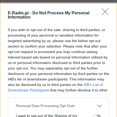
E-Radio.gr -
Do Not Process My Personal
Ακολουθήστε το E-Radio.gr στο
Google News
Information
και μάθετε πρώτοι
τα πιο hot νέα
.
If you wish to opt-out of the sale, sharing to third parties, or
Εσύ μπήκες στο E-Daily.gr; Τα νέα της ημέρας
processing of your personal or sensitive information for
targeted advertising by us, please use the below opt-out
και ότι σου κάνει κλικ!
section to confirm your selection. Please note that after your
opt-out request is processed you may continue seeing
Ακολουθήστε το E-Radio.gr και στο Instagram
interest-based ads based on personal information utilized by
us or personal information disclosed to third parties prior to
ΔΙΑΦΗΜΙΣΗ
your opt-out. You may separately opt-out of the further
disclosure of your personal information by third parties on the
IAB’s list of downstream participants. This information may
also be disclosed by us to third parties on the
IAB’s List of
Downstream Participants
that may further disclose it to other
third parties.
Personal Data Processing Opt Outs
I want to opt-out of the Sharing of my