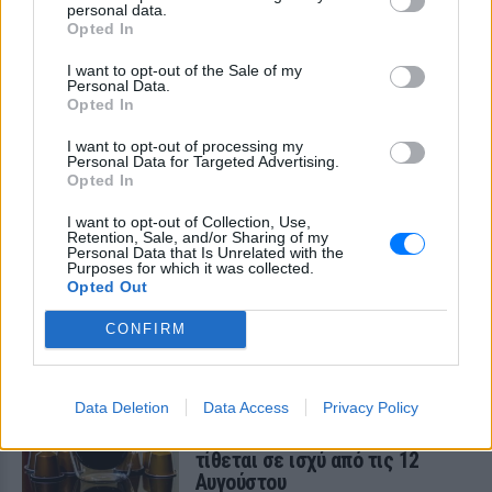
personal data.
Opted In
I want to opt-out of the Sale of my
Personal Data.
Opted In
I want to opt-out of processing my
Personal Data for Targeted Advertising.
Opted In
I want to opt-out of Collection, Use,
Retention, Sale, and/or Sharing of my
Personal Data that Is Unrelated with the
Purposes for which it was collected.
Opted Out
ΔΕΙΤΕ ΕΠΙΣΗΣ
CONFIRM
ΣΤΗΝ ΙΔΙΑ ΚΑΤΗΓΟΡΙΑ
Data Deletion
Data Access
Privacy Policy
Τι αλλάζει στις κάψουλες
καφέ; Ο κανονισμός της ΕΕ που
τίθεται σε ισχύ από τις 12
Αυγούστου