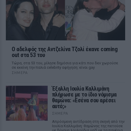
Ο αδελφός της Αντζελίνα Τζολί έκανε coming
out στα 53 του
Τώρα, στα 53 του, μίλησε δημόσια για κάτι που δεν χωρούσε
σε εκείνη την παλιά celebrity αφήγηση: είναι gay
ΣΉΜΕΡΑ
Έξαλλη Ιουλία Καλλιμάνη
πλήρωσε με το ίδιο νόμισμα
θαμώνα: «Εσένα σου αρέσει
αυτό;»
ΣΉΜΕΡΑ
Απρόσμενη αντίδραση στη σκηνή από την
Ιουλία Καλλιμάνη: θαμώνας της πετούσε
με δύναμη λουλούδια μαζί με τα πανέρια