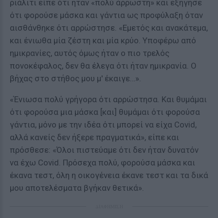
ριάλιτι είπε ότι ήταν «πολύ άρρωστη» και εξήγησε
ότι φορούσε μάσκα και γάντια ως προφύλαξη όταν
αισθάνθηκε ότι αρρώστησε. «Εμετός και ανακάτεμα,
και ένιωθα μία ζέστη και μία κρύο. Υποφέρω από
ημικρανίες, αυτός όμως ήταν ο πιο τρελός
πονοκέφαλος, δεν θα έλεγα ότι ήταν ημικρανία. Ο
βήχας στο στήθος μου μ' έκαιγε…».
«Ένιωσα πολύ γρήγορα ότι αρρώστησα. Και θυμάμαι
ότι φορούσα μια μάσκα [και] θυμάμαι ότι φορούσα
γάντια, μόνο με την ιδέα ότι μπορεί να είχα Covid,
αλλά κανείς δεν ήξερε πραγματικά», είπε και
πρόσθεσε: «Όλοι πιστεύαμε ότι δεν ήταν δυνατόν
να έχω Covid. Πρόσεχα πολύ, φορούσα μάσκα και
έκανα τεστ, όλη η οικογένεια έκανε τεστ και τα δικά
μου αποτελέσματα βγήκαν θετικά».
ΔΙΑΦΗΜΙΣΗ