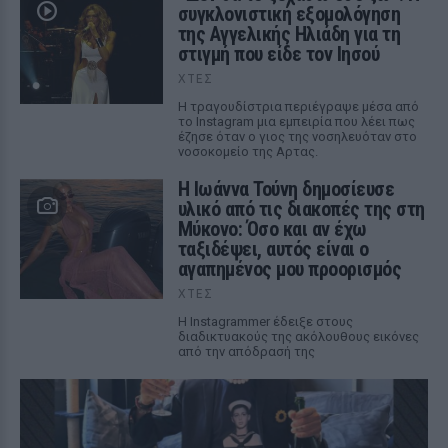
συγκλονιστική εξομολόγηση
της Αγγελικής Ηλιάδη για τη
στιγμή που είδε τον Ιησού
ΧΤΕΣ
Η τραγουδίστρια περιέγραψε μέσα από
το Instagram μια εμπειρία που λέει πως
έζησε όταν ο γιος της νοσηλευόταν στο
νοσοκομείο της Αρτας.
Η Ιωάννα Τούνη δημοσίευσε
υλικό από τις διακοπές της στη
Μύκονο: Όσο και αν έχω
ταξιδέψει, αυτός είναι ο
αγαπημένος μου προορισμός
ΧΤΕΣ
Η Instagrammer έδειξε στους
διαδικτυακούς της ακόλουθους εικόνες
από την απόδρασή της