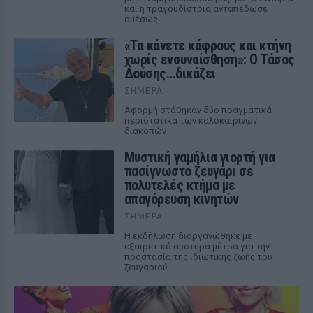
και η τραγουδίστρια ανταπέδωσε
αμέσως.
«Τα κάνετε κάφρους και κτήνη
χωρίς ενσυναίσθηση»: Ο Τάσος
Δούσης...δικάζει
ΣΉΜΕΡΑ
Αφορμή στάθηκαν δύο πραγματικά
περιστατικά των καλοκαιρινών
διακοπών
Μυστική γαμήλια γιορτή για
πασίγνωστο ζευγάρι σε
πολυτελές κτήμα με
απαγόρευση κινητών
ΣΉΜΕΡΑ
Η εκδήλωση διοργανώθηκε με
εξαιρετικά αυστηρά μέτρα για την
προστασία της ιδιωτικής ζωής του
ζευγαριού