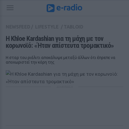
NEWSFEED
/
LIFESTYLE
/
TABLOID
Η Khloe Kardashian για τη μάχη με τον 
κορωνοϊό: «Ήταν απίστευτα τρομακτικό»
Η σταρ του ριάλιτι αποκάλυψε μεταξύ άλλων ότι έπρεπε να
αποχωριστεί την κόρη της
ΔΙΑΦΗΜΙΣΗ