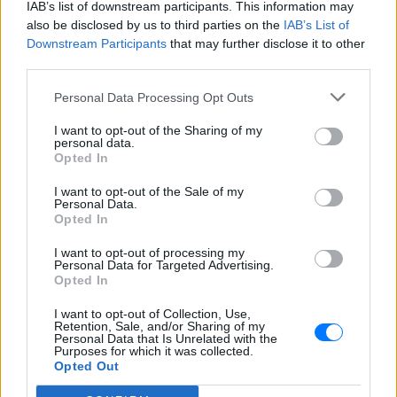
IAB’s list of downstream participants. This information may
Ακολουθήστε το E-Radio.gr στο
Google News
also be disclosed by us to third parties on the
IAB’s List of
και μάθετε πρώτοι
τα πιο hot νέα
.
Downstream Participants
that may further disclose it to other
third parties.
Διαβάστε περισσότερα θέματα για
Μόδα
,
Personal Data Processing Opt Outs
Ομορφιά
,
Σχέσεις
και φυσικά
Celebrities
στο νέο
Pink.gr
!
I want to opt-out of the Sharing of my
personal data.
Opted In
Ακολουθήστε το E-Radio.gr και στο Instagram
I want to opt-out of the Sale of my
ΔΙΑΦΗΜΙΣΗ
Personal Data.
Opted In
I want to opt-out of processing my
Personal Data for Targeted Advertising.
Opted In
I want to opt-out of Collection, Use,
Retention, Sale, and/or Sharing of my
Personal Data that Is Unrelated with the
Purposes for which it was collected.
Opted Out