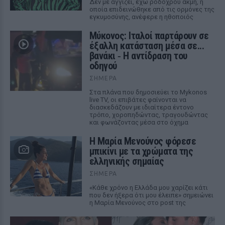
Δεν με αγγίζει, έχω ροδόχρου ακμή, η
οποία επιδεινώθηκε από τις ορμόνες της
εγκυμοσύνης, ανέφερε η ηθοποιός
Μύκονος: Ιταλοί παρτάρουν σε
έξαλλη κατάσταση μέσα σε...
βανάκι ‑ Η αντίδραση του
οδηγού
ΣΉΜΕΡΑ
Στα πλάνα που δημοσιεύει το Mykonos
live TV, οι επιβάτες φαίνονται να
διασκεδάζουν με ιδιαίτερα έντονο
τρόπο, χοροπηδώντας, τραγουδώντας
και φωνάζοντας μέσα στο όχημα
Η Μαρία Μενούνος φόρεσε
μπικίνι με τα χρώματα της
ελληνικής σημαίας
ΣΉΜΕΡΑ
«Κάθε χρόνο η Ελλάδα μου χαρίζει κάτι
που δεν ήξερα ότι μου έλειπε» σημειώνει
η Μαρία Μενούνος στο post της