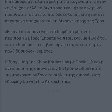
Είπε ακόμα ότι όλα τα μέλη της οικογένειά της ήταν
«ανήσυχα», αλλά τα δικά τους τεστ ήταν αρνητικά,
προσθέτοντας ότι το πιο δύσκολο σημείο ήταν ότι
έπρεπε να αποχωριστεί τη δίχρονη κόρης της Τρου.
«Έμεινα σε καραντίνα, στο δωμάτιο μου, για
περίπου 16 μέρες. Έπρεπε να περιμένουμε έως ότου
και το δικό μου τεστ βγει αρνητικό, και αυτό ήταν
πολύ δύσκολο», θυμάται.
Η διάγνωση της Khloe Kardashian με Covid-19 και η
αντίδραση της οικογένειας θα ξεδιπλωθούν κατά
την τρέχουσα σεζόν στο ριάλιτι της οικογένειας
«Keeping Up with the Kardashians».
ΔΙΑΦΗΜΙΣΗ