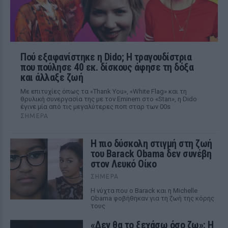
Πού εξαφανίστηκε η Dido; Η τραγουδίστρια
που πούλησε 40 εκ. δίσκους άφησε τη δόξα
και άλλαξε ζωή
Με επιτυχίες όπως τα «Thank You», «White Flag» και τη
θρυλική συνεργασία της με τον Eminem στο «Stan», η Dido
έγινε μία από τις μεγαλύτερες ποπ σταρ των 00s
ΣΉΜΕΡΑ
Η πιο δύσκολη στιγμή στη ζωή
του Barack Obama δεν συνέβη
στον Λευκό Οίκο
ΣΉΜΕΡΑ
Η νύχτα που ο Barack και η Michelle
Obama φοβήθηκαν για τη ζωή της κόρης
τους
«Δεν θα το ξεχάσω όσο ζω»: Η