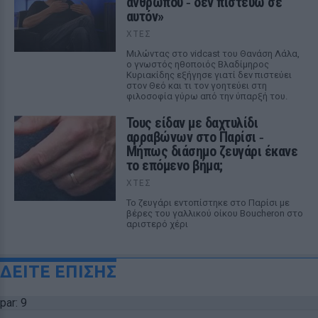
ανθρώπου ‑ δεν πιστεύω σε
αυτόν»
ΧΤΕΣ
Μιλώντας στο vidcast του Θανάση Λάλα,
ο γνωστός ηθοποιός Βλαδίμηρος
Κυριακίδης εξήγησε γιατί δεν πιστεύει
στον Θεό και τι τον γοητεύει στη
φιλοσοφία γύρω από την ύπαρξή του.
Τους είδαν με δαχτυλίδι
αρραβώνων στο Παρίσι ‑
Μήπως διάσημο ζευγάρι έκανε
το επόμενο βήμα;
ΧΤΕΣ
Το ζευγάρι εντοπίστηκε στο Παρίσι με
βέρες του γαλλικού οίκου Boucheron στο
αριστερό χέρι
ΔΕΙΤΕ ΕΠΙΣΗΣ
par: 9