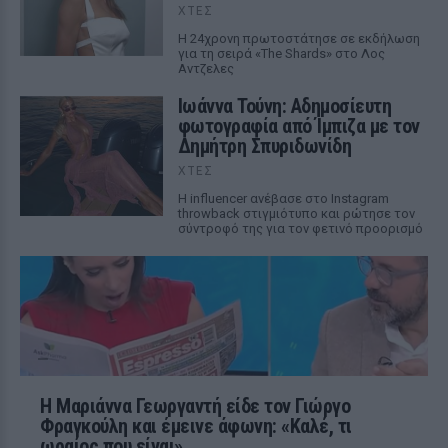
ΧΤΕΣ
Η 24χρονη πρωτοστάτησε σε εκδήλωση
για τη σειρά «The Shards» στο Λος
Αντζελες
Ιωάννα Τούνη: Αδημοσίευτη
φωτογραφία από Ίμπιζα με τον
Δημήτρη Σπυριδωνίδη
ΧΤΕΣ
Η influencer ανέβασε στο Instagram
throwback στιγμιότυπο και ρώτησε τον
σύντροφό της για τον φετινό προορισμό
Η Μαριάννα Γεωργαντή είδε τον Γιώργο
Φραγκούλη και έμεινε άφωνη: «Καλέ, τι
ωραίος που είναι»