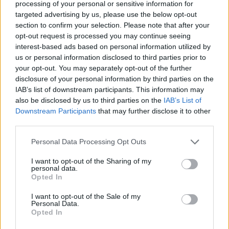
processing of your personal or sensitive information for
targeted advertising by us, please use the below opt-out
section to confirm your selection. Please note that after your
opt-out request is processed you may continue seeing
interest-based ads based on personal information utilized by
ΔΕΙΤΕ ΕΠΙΣΗΣ
us or personal information disclosed to third parties prior to
your opt-out. You may separately opt-out of the further
ΣΤΗΝ ΙΔΙΑ ΚΑΤΗΓΟΡΙΑ
disclosure of your personal information by third parties on the
IAB’s list of downstream participants. This information may
Χρήστος Δάντης: «Συνάδελφοι
also be disclosed by us to third parties on the
IAB’s List of
προσπαθούν να ξεχάσουν ότι
Downstream Participants
that may further disclose it to other
έγραψα το """"My Number
third parties.
One""""»
Personal Data Processing Opt Outs
ΧΤΕΣ
Ο συνθέτης μίλησε ανοιχτά για την
I want to opt-out of the Sharing of my
αχαριστία που βιώνει στον χώρο της
personal data.
μουσικής, 22 χρόνια μετά τη νίκη της
Opted In
Ελλάδας στη Eurovision.
I want to opt-out of the Sale of my
Νεαρός στο λιμάνι του Πειραιά:
Personal Data.
«Πάω διακοπές έναν μήνα» ‑ Η
Opted In
απίθανη ατάκα στην κάμερα του