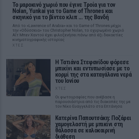
Το μαροκινό χωριό που έγινε Τροία για τον
Nolan, Yunkai για το Game of Thrones και
σκηνικό για το βίντεο κλιπ ... της Βανδή
Από το «Lawrence of Arabia» και το Game of Thrones μέχρι
την «Οδύσσεια» του Christopher Nolan, το οχυρωμένο χωριό
Αΐτ Μπεν Χαντού έχει φιλοξενήσει πάνω από έξι δεκαετίες
κινηματογραφικής ιστορίας
ΧΤΕΣ
Η Τατιάνα Στεφανίδου φόρεσε
μπικίνι και εντυπωσίασε με το
κορμί της στα καταγάλανα νερά
του Ιονίου
ΧΤΕΣ
Οι φωτογραφίες που ανέβασε η
παρουσιάστρια από τις διακοπές της με
τον Νίκο Ευαγγελάτο στα Επτάνησα
Κατερίνα Παπουτσάκη: Ποζάρει
χαμογελαστή με μπικίνι στη
θάλασσα σε καλοκαιρινή
διάθεση