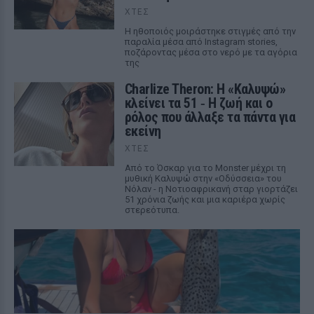
ΧΤΕΣ
Η ηθοποιός μοιράστηκε στιγμές από την
παραλία μέσα από Instagram stories,
ποζάροντας μέσα στο νερό με τα αγόρια
της
Charlize Theron: Η «Καλυψώ»
κλείνει τα 51 ‑ H ζωή και ο
ρόλος που άλλαξε τα πάντα για
εκείνη
ΧΤΕΣ
Από το Όσκαρ για το Monster μέχρι τη
μυθική Καλυψώ στην «Οδύσσεια» του
Νόλαν - η Νοτιοαφρικανή σταρ γιορτάζει
51 χρόνια ζωής και μια καριέρα χωρίς
στερεότυπα.