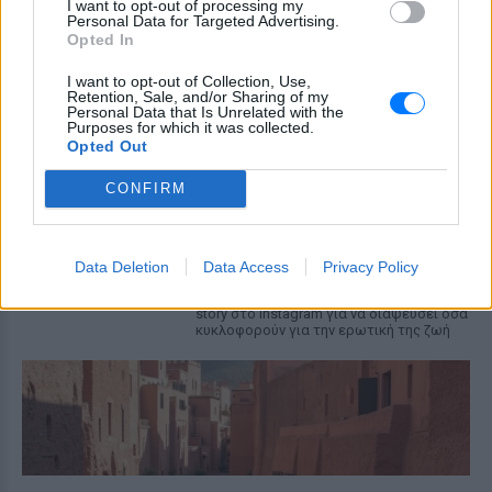
MEGA
I want to opt-out of processing my
Personal Data for Targeted Advertising.
ΧΤΕΣ
Opted In
Η κάμερα της εκπομπής «Κοινωνία Ώρα
MEGA» κατέγραψε τη διασκεδαστική
I want to opt-out of Collection, Use,
στιγμή από το λιμάνι του Πειραιά, την
Retention, Sale, and/or Sharing of my
Παρασκευή 7 Αυγούστου.
Personal Data that Is Unrelated with the
Purposes for which it was collected.
Opted Out
Η Ελένη Βουλγαράκη ξεσπά για
τις φήμες χωρισμού με τον
CONFIRM
Ιωαννίδη: «Διασταυρώστε
καμία πληροφορία πριν
εκτοξεύσετε τη βλακεία σας»
Data Deletion
Data Access
Privacy Policy
ΧΤΕΣ
Η παραγωγός ραδιοφώνου ανάρτησε
story στο Instagram για να διαψεύσει όσα
κυκλοφορούν για την ερωτική της ζωή