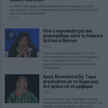
Οι τίτλοι της εφημερίδας Espresso έγιναν αφορμή για ένα
χαριτωμένο σχόλιο στην εκπομπή της Μαριάννας Γεωργαντή
και του Γιάννη Κολοκυθά
ΧΤΕΣ
Viral η παρουσιάστρια που
αποκοιμήθηκε κατά τη διάρκεια
δελτίου ειδήσεων
ΧΤΕΣ
Παρουσιάστρια ειδήσεων στις ΗΠΑ
αποκοιμήθηκε on air και έγινε αμέσως
viral - η συμπαρουσιάστριά της τη
χαρακτήρισε χιουμοριστικά «Ωραία
Κοιμωμένη».
Αριελ Κωνσταντινίδη: Τώρα
ασχολούνται με το δέρμα μου,
δεν πρόκειται να κρύβομαι
ΧΤΕΣ
Δεν με αγγίζει, έχω ροδόχρου ακμή, η
οποία επιδεινώθηκε από τις ορμόνες της
εγκυμοσύνης, ανέφερε η ηθοποιός