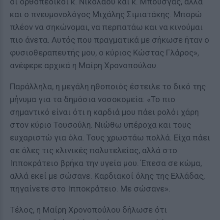
οι ορθοπεδικοί κ. Νικολάου και κ. Μπουσγάς, αλλά
και ο πνευμονολόγος Μιχάλης Σιμιατάκης. Μπορώ
πλέον να σηκώνομαι, να περπατάω και να κινούμαι
πιο άνετα. Αυτός που πραγματικά με σήκωσε ήταν ο
φυσιοθεραπευτής μου, ο κύριος Κώστας Γλάρος»,
ανέφερε αρχικά η Μαίρη Χρονοπούλου.
Παράλληλα, η μεγάλη ηθοποιός έστειλε το δικό της
μήνυμα για τα δημόσια νοσοκομεία: «Το πιο
σημαντικό είναι ότι η καρδιά μου πάει ρολόι χάρη
στον κύριο Τουσούλη. Νιώθω υπέροχα και τους
ευχαριστώ για όλα. Τους χρωστάω πολλά. Είχα πάει
σε όλες τις κλινικές πολυτελείας, αλλά στο
Ιπποκράτειο βρήκα την υγεία μου. Έπεσα σε κώμα,
αλλά εκεί με σώσανε. Καρδιακοί όλης της Ελλάδας,
πηγαίνετε στο Ιπποκράτειο. Με σώσανε».
Τέλος, η Μαίρη Χρονοπούλου δήλωσε ότι