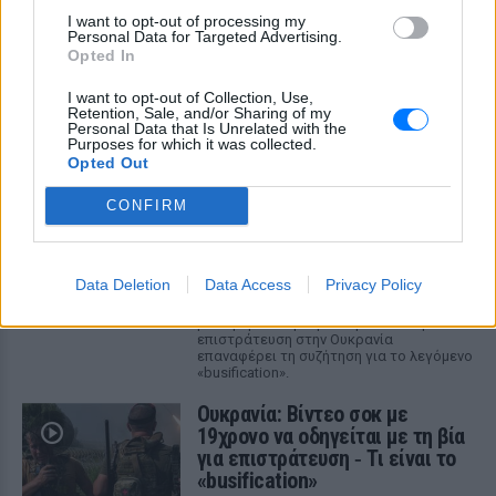
I want to opt-out of processing my
Personal Data for Targeted Advertising.
Opted In
ΔΕΙΤΕ ΕΠΙΣΗΣ
I want to opt-out of Collection, Use,
Retention, Sale, and/or Sharing of my
ΣΤΗΝ ΙΔΙΑ ΚΑΤΗΓΟΡΙΑ
Personal Data that Is Unrelated with the
Purposes for which it was collected.
Opted Out
Ουκρανία: Βίντεο σοκ με
19χρονο να οδηγείται με τη βία
CONFIRM
για επιστράτευση ‑ Τι είναι το
«busification»
ΧΤΕΣ
Data Deletion
Data Access
Privacy Policy
Βίντεο που φέρεται να δείχνει βίαιη
μεταφορά άνδρα για στρατιωτική
επιστράτευση στην Ουκρανία
επαναφέρει τη συζήτηση για το λεγόμενο
«busification».
Ουκρανία: Βίντεο σοκ με
19χρονο να οδηγείται με τη βία
για επιστράτευση ‑ Τι είναι το
«busification»