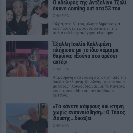
Ο αδελφός της Αντζελίνα Τζολί
έκανε coming out στα 53 του
ΣΉΜΕΡΑ
Τώρα, στα 53 του, μίλησε δημόσια για
κάτι που δεν χωρούσε σε εκείνη την
παλιά celebrity αφήγηση: είναι gay
Έξαλλη Ιουλία Καλλιμάνη
πλήρωσε με το ίδιο νόμισμα
θαμώνα: «Εσένα σου αρέσει
αυτό;»
ΣΉΜΕΡΑ
Απρόσμενη αντίδραση στη σκηνή από την
Ιουλία Καλλιμάνη: θαμώνας της πετούσε
με δύναμη λουλούδια μαζί με τα πανέρια
και η τραγουδίστρια ανταπέδωσε
αμέσως.
«Τα κάνετε κάφρους και κτήνη
χωρίς ενσυναίσθηση»: Ο Τάσος
Δούσης...δικάζει
ΣΉΜΕΡΑ