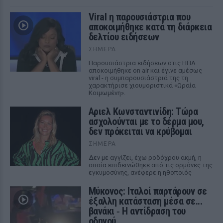
Viral η παρουσιάστρια που
αποκοιμήθηκε κατά τη διάρκεια
δελτίου ειδήσεων
ΣΉΜΕΡΑ
Παρουσιάστρια ειδήσεων στις ΗΠΑ
αποκοιμήθηκε on air και έγινε αμέσως
viral - η συμπαρουσιάστριά της τη
χαρακτήρισε χιουμοριστικά «Ωραία
Κοιμωμένη».
Αριελ Κωνσταντινίδη: Τώρα
ασχολούνται με το δέρμα μου,
δεν πρόκειται να κρύβομαι
ΣΉΜΕΡΑ
Δεν με αγγίζει, έχω ροδόχρου ακμή, η
οποία επιδεινώθηκε από τις ορμόνες της
εγκυμοσύνης, ανέφερε η ηθοποιός
Μύκονος: Ιταλοί παρτάρουν σε
έξαλλη κατάσταση μέσα σε...
βανάκι ‑ Η αντίδραση του
οδηγού