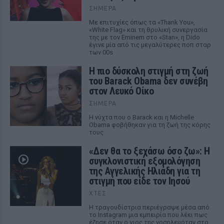
ΣΉΜΕΡΑ
Με επιτυχίες όπως τα «Thank You»,
«White Flag» και τη θρυλική συνεργασία
της με τον Eminem στο «Stan», η Dido
έγινε μία από τις μεγαλύτερες ποπ σταρ
των 00s
Η πιο δύσκολη στιγμή στη ζωή
του Barack Obama δεν συνέβη
στον Λευκό Οίκο
ΣΉΜΕΡΑ
Η νύχτα που ο Barack και η Michelle
Obama φοβήθηκαν για τη ζωή της κόρης
τους
«Δεν θα το ξεχάσω όσο ζω»: Η
συγκλονιστική εξομολόγηση
της Αγγελικής Ηλιάδη για τη
στιγμή που είδε τον Ιησού
ΧΤΕΣ
Η τραγουδίστρια περιέγραψε μέσα από
το Instagram μια εμπειρία που λέει πως
έζησε όταν ο γιος της νοσηλευόταν στο