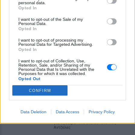
ΔΕΙΤΕ ΕΠΙΣΗΣ
personal data.
Opted In
ΣΤΗΝ ΙΔΙΑ ΚΑΤΗΓΟΡΙΑ
I want to opt-out of the Sale of my
Personal Data.
Opted In
Μπαντέρας – Γκρίφιθ: Το
μυστικό που τους κρατά
I want to opt-out of processing my
«καλύτερους φίλους» 11 χρόνια
Personal Data for Targeted Advertising.
μετά
Opted In
ΣΉΜΕΡΑ
I want to opt-out of Collection, Use,
Retention, Sale, and/or Sharing of my
Οι δύο σταρ του Χόλιγουντ απέδειξαν
Personal Data that Is Unrelated with the
ότι η αγάπη και ο σεβασμός μπορούν να
Purposes for which it was collected.
διαρκέσουν πέρα από τον γάμο, χάρη και
Opted Out
στην κόρη τους.
Κάια Γκέρμπερ: Με
CONFIRM
αποκαλυπτικό μαύρο look
θύμισε τη Σίντι Κρόφορντ
ΣΉΜΕΡΑ
Data Deletion
Data Access
Privacy Policy
Η 24χρονη πρωτοστάτησε σε εκδήλωση
για τη σειρά «The Shards» στο Λος
Αντζελες