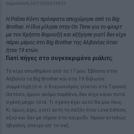
Δημοσίευση 26/11/2020 | 09:35
Η Ραΐσα Κόντι πρόσφατα αποχώρησε από το Big
Brother. Η ίδια μίλησε στην On Time για το φλερτ
με τον Χρήστο Βαρουξή και εξήγησε γιατί δεν είχε
πάρει μέρος στο Big Brother της Αλβανίας όταν
ήταν 19 ετών.
Γιατί πήγες στο συγκεκριμένο ριάλιτι;
Το είχα απωθημένο από τα 17 μου. Έβλεπα στην
Αλβανία τα Big Brother και στα 19 δήλωσα
συμμετοχή (σ.σ. ο διαγωνισμός γίνεται στα Τίρανα).
Ωστόσο, ήμουν ακόμα παρθένα, δεν είχα κάνει ποτέ
σχέση μέχρι τότε. Τι σχέση έχει αυτό θα μου πεις.
Κι όμως, έχει, γιατί αυτή τη σεζόν ήταν Love Edition,
εξού και δεν με πήραν στο παιχνίδι. Ήμουν εντελώς
άβγαλτη, απείχα απ’ το σeξ.