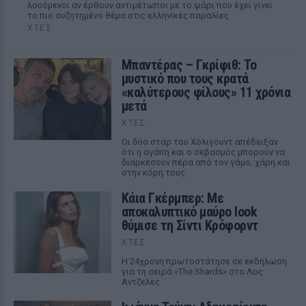
λουόμενοι αν έρθουν αντιμέτωποι με το ψάρι που έχει γίνει
το πιο συζητημένο θέμα στις ελληνικές παραλίες
ΧΤΕΣ
Μπαντέρας – Γκρίφιθ: Το
μυστικό που τους κρατά
«καλύτερους φίλους» 11 χρόνια
μετά
ΧΤΕΣ
Οι δύο σταρ του Χόλιγουντ απέδειξαν
ότι η αγάπη και ο σεβασμός μπορούν να
διαρκέσουν πέρα από τον γάμο, χάρη και
στην κόρη τους.
Κάια Γκέρμπερ: Με
αποκαλυπτικό μαύρο look
θύμισε τη Σίντι Κρόφορντ
ΧΤΕΣ
Η 24χρονη πρωτοστάτησε σε εκδήλωση
για τη σειρά «The Shards» στο Λος
Αντζελες