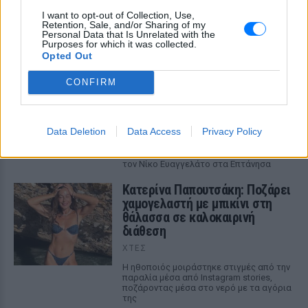
Αΐτ Μπεν Χαντού έχει φιλοξενήσει πάνω από έξι δεκαετίες
I want to opt-out of Collection, Use,
κινηματογραφικής ιστορίας
Retention, Sale, and/or Sharing of my
ΧΤΕΣ
Personal Data that Is Unrelated with the
Purposes for which it was collected.
Opted Out
Η Τατιάνα Στεφανίδου φόρεσε
μπικίνι και εντυπωσίασε με το
CONFIRM
κορμί της στα καταγάλανα νερά
του Ιονίου
ΧΤΕΣ
Data Deletion
Data Access
Privacy Policy
Οι φωτογραφίες που ανέβασε η
παρουσιάστρια από τις διακοπές της με
τον Νίκο Ευαγγελάτο στα Επτάνησα
Κατερίνα Παπουτσάκη: Ποζάρει
χαμογελαστή με μπικίνι στη
θάλασσα σε καλοκαιρινή
διάθεση
ΧΤΕΣ
Η ηθοποιός μοιράστηκε στιγμές από την
παραλία μέσα από Instagram stories,
ποζάροντας μέσα στο νερό με τα αγόρια
της