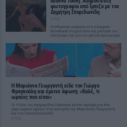
Ιωάννα Τούνη: Αδημοσίευτη
φωτογραφία από Ίμπιζα με τον
Δημήτρη Σπυριδωνίδη
ΧΤΕΣ
Η influencer ανέβασε στο Instagram
throwback στιγμιότυπο και ρώτησε τον
σύντροφό της για τον φετινό προορισμό
Η Μαριάννα Γεωργαντή είδε τον Γιώργο
Φραγκούλη και έμεινε άφωνη: «Καλέ, τι
ωραίος που είναι»
Οι τίτλοι της εφημερίδας Espresso έγιναν αφορμή για ένα
χαριτωμένο σχόλιο στην εκπομπή της Μαριάννας Γεωργαντή
και του Γιάννη Κολοκυθά
ΧΤΕΣ