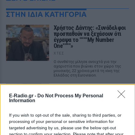
ΣΤΗΝ ΙΔΙΑ ΚΑΤΗΓΟΡΙΑ
Χρήστος Δάντης: «Συνάδελφοι
προσπαθούν να ξεχάσουν ότι
έγραψα το """"My Number
One""""»
ΧΤΕΣ
Ο συνθέτης μίλησε ανοιχτά για την
αχαριστία που βιώνει στον χώρο της
μουσικής, 22 χρόνια μετά τη νίκη της
Ελλάδας στη Eurovision.
Νεαρός στο λιμάνι του Πειραιά:
«Πάω διακοπές έναν μήνα» ‑ Η
E-Radio.gr -
Do Not Process My Personal
απίθανη ατάκα στην κάμερα του
Information
MEGA
ΧΤΕΣ
If you wish to opt-out of the sale, sharing to third parties, or
Η κάμερα της εκπομπής «Κοινωνία Ώρα
processing of your personal or sensitive information for
MEGA» κατέγραψε τη διασκεδαστική
targeted advertising by us, please use the below opt-out
στιγμή από το λιμάνι του Πειραιά, την
section to confirm your selection. Please note that after your
Παρασκευή 7 Αυγούστου.