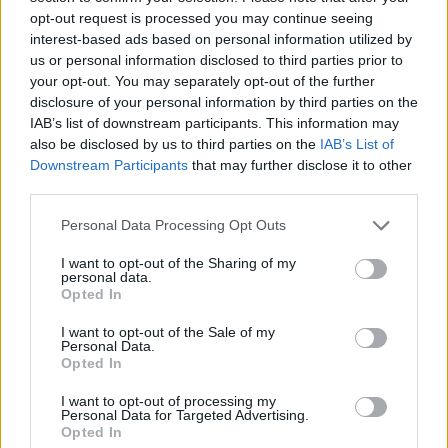
opt-out request is processed you may continue seeing
Η Ελένη Βουλγαράκη ξεσπά για
interest-based ads based on personal information utilized by
τις φήμες χωρισμού με τον
us or personal information disclosed to third parties prior to
Ιωαννίδη: «Διασταυρώστε
your opt-out. You may separately opt-out of the further
καμία πληροφορία πριν
disclosure of your personal information by third parties on the
εκτοξεύσετε τη βλακεία σας»
IAB’s list of downstream participants. This information may
ΧΤΕΣ
also be disclosed by us to third parties on the
IAB’s List of
Downstream Participants
that may further disclose it to other
Η παραγωγός ραδιοφώνου ανάρτησε
story στο Instagram για να διαψεύσει όσα
third parties.
κυκλοφορούν για την ερωτική της ζωή
Personal Data Processing Opt Outs
I want to opt-out of the Sharing of my
personal data.
Opted In
I want to opt-out of the Sale of my
Personal Data.
Το μαροκινό χωριό που έγινε Τροία για τον
Opted In
Nolan, Yunkai για το Game of Thrones και
σκηνικό για το βίντεο κλιπ ... της Βανδή
I want to opt-out of processing my
Personal Data for Targeted Advertising.
Από το «Lawrence of Arabia» και το Game of Thrones μέχρι
Opted In
την «Οδύσσεια» του Christopher Nolan, το οχυρωμένο χωριό