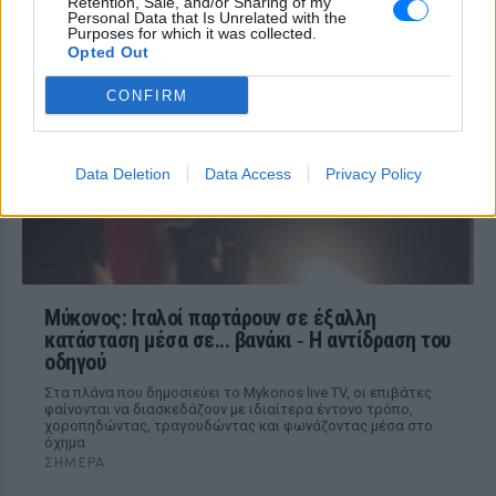
Αριελ Κωνσταντινίδη: Τώρα
Retention, Sale, and/or Sharing of my
Personal Data that Is Unrelated with the
ασχολούνται με το δέρμα μου,
Purposes for which it was collected.
δεν πρόκειται να κρύβομαι
Opted Out
ΣΉΜΕΡΑ
CONFIRM
Δεν με αγγίζει, έχω ροδόχρου ακμή, η
οποία επιδεινώθηκε από τις ορμόνες της
εγκυμοσύνης, ανέφερε η ηθοποιός
Data Deletion
Data Access
Privacy Policy
Μύκονος: Ιταλοί παρτάρουν σε έξαλλη
κατάσταση μέσα σε... βανάκι ‑ Η αντίδραση του
οδηγού
Στα πλάνα που δημοσιεύει το Mykonos live TV, οι επιβάτες
φαίνονται να διασκεδάζουν με ιδιαίτερα έντονο τρόπο,
χοροπηδώντας, τραγουδώντας και φωνάζοντας μέσα στο
όχημα
ΣΉΜΕΡΑ