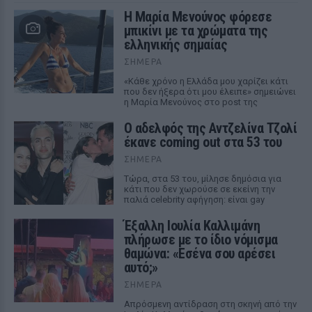
Η Μαρία Μενούνος φόρεσε
μπικίνι με τα χρώματα της
ελληνικής σημαίας
ΣΉΜΕΡΑ
«Κάθε χρόνο η Ελλάδα μου χαρίζει κάτι
που δεν ήξερα ότι μου έλειπε» σημειώνει
η Μαρία Μενούνος στο post της
Ο αδελφός της Αντζελίνα Τζολί
έκανε coming out στα 53 του
ΣΉΜΕΡΑ
Τώρα, στα 53 του, μίλησε δημόσια για
κάτι που δεν χωρούσε σε εκείνη την
παλιά celebrity αφήγηση: είναι gay
Έξαλλη Ιουλία Καλλιμάνη
πλήρωσε με το ίδιο νόμισμα
θαμώνα: «Εσένα σου αρέσει
αυτό;»
ΣΉΜΕΡΑ
Απρόσμενη αντίδραση στη σκηνή από την