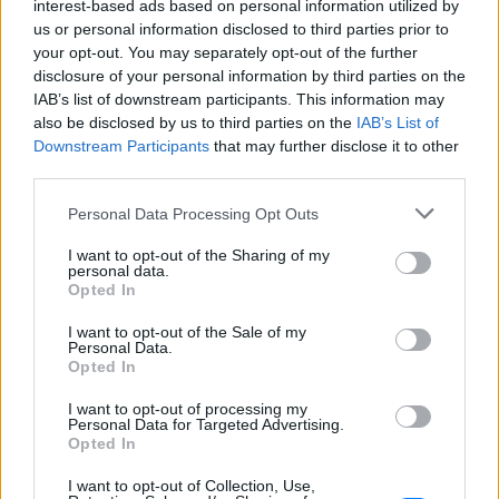
interest-based ads based on personal information utilized by
ΣΤΗΝ ΙΔΙΑ ΚΑΤΗΓΟΡΙΑ
us or personal information disclosed to third parties prior to
your opt-out. You may separately opt-out of the further
Η Μαριάννα Γεωργαντή είδε
disclosure of your personal information by third parties on the
τον Γιώργο Φραγκούλη και
IAB’s list of downstream participants. This information may
έμεινε άφωνη: «Καλέ, τι
also be disclosed by us to third parties on the
IAB’s List of
ωραίος που είναι»
Downstream Participants
that may further disclose it to other
ΣΉΜΕΡΑ
third parties.
Οι τίτλοι της εφημερίδας Espresso
Personal Data Processing Opt Outs
έγιναν αφορμή για ένα χαριτωμένο
σχόλιο στην εκπομπή της Μαριάννας
Γεωργαντή και του Γιάννη Κολοκυθά
I want to opt-out of the Sharing of my
personal data.
Viral η παρουσιάστρια που
Opted In
αποκοιμήθηκε κατά τη διάρκεια
δελτίου ειδήσεων
I want to opt-out of the Sale of my
Personal Data.
ΣΉΜΕΡΑ
Opted In
Παρουσιάστρια ειδήσεων στις ΗΠΑ
I want to opt-out of processing my
αποκοιμήθηκε on air και έγινε αμέσως
Personal Data for Targeted Advertising.
viral - η συμπαρουσιάστριά της τη
Opted In
χαρακτήρισε χιουμοριστικά «Ωραία
Κοιμωμένη».
I want to opt-out of Collection, Use,