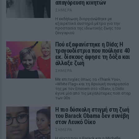
απαγόρευση κινητών
ΣΉΜΕΡΑ
Η εκδήλωση διοργανώθηκε με
εξαιρετικά αυστηρά μέτρα για την
προστασία της ιδιωτικής ζωής του
ζευγαριού
Πού εξαφανίστηκε η Dido; Η
τραγουδίστρια που πούλησε 40
εκ. δίσκους άφησε τη δόξα και
άλλαξε ζωή
ΣΉΜΕΡΑ
Με επιτυχίες όπως τα «Thank You»,
«White Flag» και τη θρυλική συνεργασία
της με τον Eminem στο «Stan», η Dido
έγινε μία από τις μεγαλύτερες ποπ σταρ
των 00s
Η πιο δύσκολη στιγμή στη ζωή
του Barack Obama δεν συνέβη
στον Λευκό Οίκο
ΣΉΜΕΡΑ
Η νύχτα που ο Barack και η Michelle