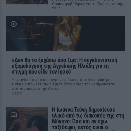
Obama φοβήθηκαν για τη ζωή της κόρης
τους
«Δεν θα το ξεχάσω όσο ζω»: Η συγκλονιστική
εξομολόγηση της Αγγελικής Ηλιάδη για τη
στιγμή που είδε τον Ιησού
Η τραγουδίστρια περιέγραψε μέσα από το Instagram μια
εμπειρία που λέει πως έζησε όταν ο γιος της νοσηλευόταν
στο νοσοκομείο της Αρτας.
ΧΤΕΣ
Η Ιωάννα Τούνη δημοσίευσε
υλικό από τις διακοπές της στη
Μύκονο: Όσο και αν έχω
ταξιδέψει, αυτός είναι ο