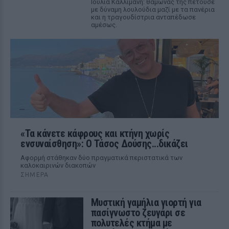
Ιουλία Καλλιμάνη: θαμώνας της πετούσε
με δύναμη λουλούδια μαζί με τα πανέρια
και η τραγουδίστρια ανταπέδωσε
αμέσως.
«Τα κάνετε κάφρους και κτήνη χωρίς
ενσυναίσθηση»: Ο Τάσος Δούσης...δικάζει
Αφορμή στάθηκαν δύο πραγματικά περιστατικά των
καλοκαιρινών διακοπών
ΣΉΜΕΡΑ
Μυστική γαμήλια γιορτή για
πασίγνωστο ζευγάρι σε
πολυτελές κτήμα με