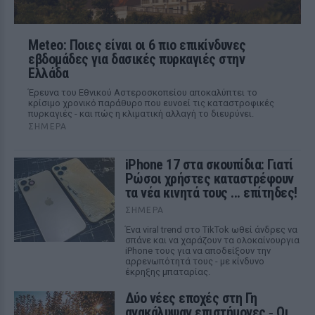
Meteo: Ποιες είναι οι 6 πιο επικίνδυνες
εβδομάδες για δασικές πυρκαγιές στην
Ελλάδα
Έρευνα του Εθνικού Αστεροσκοπείου αποκαλύπτει το
κρίσιμο χρονικό παράθυρο που ευνοεί τις καταστροφικές
πυρκαγιές - και πώς η κλιματική αλλαγή το διευρύνει.
ΣΉΜΕΡΑ
iPhone 17 στα σκουπίδια: Γιατί
Ρώσοι χρήστες καταστρέφουν
τα νέα κινητά τους ... επίτηδες!
ΣΉΜΕΡΑ
Ένα viral trend στο TikTok ωθεί άνδρες να
σπάνε και να χαράζουν τα ολοκαίνουργια
iPhone τους για να αποδείξουν την
αρρενωπότητά τους - με κίνδυνο
έκρηξης μπαταρίας.
Δύο νέες εποχές στη Γη
ανακάλυψαν επιστήμονες ‑ Oι