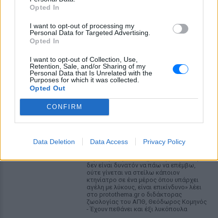
Opted In
I want to opt-out of processing my
Personal Data for Targeted Advertising.
Opted In
ΔΕΙΤΕ ΕΠΙΣΗΣ
I want to opt-out of Collection, Use,
Retention, Sale, and/or Sharing of my
ΣΤΗΝ ΙΔΙΑ ΚΑΤΗΓΟΡΙΑ
Personal Data that Is Unrelated with the
Purposes for which it was collected.
Opted Out
Γιατί δεν έσωσα το κουτάβι: Ο
ερευνητής που κατέγραφε τη
CONFIRM
συμβίωση του μικρού σκυλιού
με αγέλη λύκων εξηγεί γιατί
δεν επενέβη
Data Deletion
Data Access
Privacy Policy
ΣΉΜΕΡΑ
«Κρατάμε την επιστημονική απόσταση,
δεν είναι δυνατόν να πάω να επέμβω,
ούτε γίνεται να στείλω κάποιον
κτηνίατρο σε ένα μέρος όπου υπάρχει
αγέλη με λύκους, είναι επικίνδυνο» λέει
στο protothema.gr ο διδάκτορας
ζωολογίας του ΑΠΘ, Θεόδωρος Κομηνός
- Έχουν πεθάνει και έξι λυκόπουλα