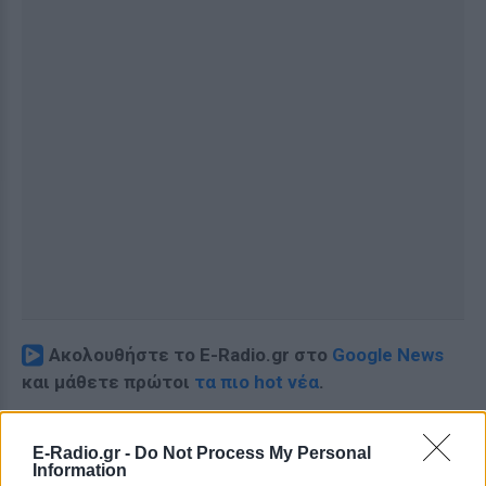
Ακολουθήστε το E-Radio.gr στο
Google News
και μάθετε πρώτοι
τα πιο hot νέα
.
Για ακόμη περισσότερα
νέα
, μπείτε στην
ροή
E-Radio.gr -
Do Not Process My Personal
ειδήσεων
του E-Daily.gr
Information