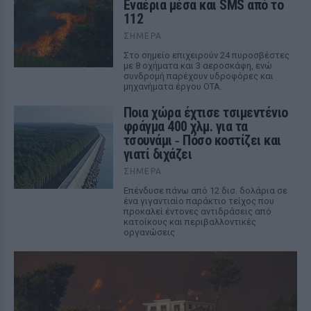
Εναέρια μέσα και SMS από το
112
ΣΉΜΕΡΑ
Στο σημείο επιχειρούν 24 πυροσβέστες
με 8 οχήματα και 3 αεροσκάφη, ενώ
συνδρομή παρέχουν υδροφόρες και
μηχανήματα έργου ΟΤΑ.
Ποια χώρα έχτισε τσιμεντένιο
φράγμα 400 χλμ. για τα
τσουνάμι ‑ Πόσο κοστίζει και
γιατί διχάζει
ΣΉΜΕΡΑ
Επένδυσε πάνω από 12 δισ. δολάρια σε
ένα γιγαντιαίο παράκτιο τείχος που
προκαλεί έντονες αντιδράσεις από
κατοίκους και περιβαλλοντικές
οργανώσεις