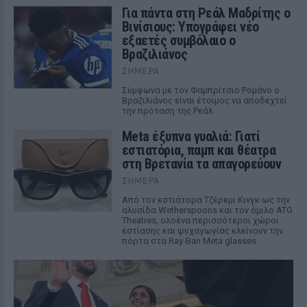
Για πάντα στη Ρεάλ Μαδρίτης ο
Βινίσιους: Υπογράφει νέο
εξαετές συμβόλαιο ο
Βραζιλιάνος
ΣΉΜΕΡΑ
Σύμφωνα με τον Φαμπρίτσιο Ρομάνο ο
Βραζιλιάνος είναι έτοιμος να αποδεχτεί
την πρόταση της Ρεάλ
Meta έξυπνα γυαλιά: Γιατί
εστιατόρια, παμπ και θέατρα
στη Βρετανία τα απαγορεύουν
ΣΉΜΕΡΑ
Από τον εστιάτορα Τζέρεμι Κινγκ ως την
αλυσίδα Wetherspoons και τον όμιλο ATG
Theatres, ολοένα περισσότεροι χώροι
εστίασης και ψυχαγωγίας κλείνουν την
πόρτα στα Ray-Ban Meta glasses.