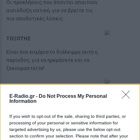
Οι προκλήσεις που έπονται απαιτούν
αισιόδοξη οπτική, για να βρείτε τις
πιο αποδοτικές λύσεις.
ΤΟΞΟΤΗΣ
Είναι ένα ευχάριστο διάλειμμα αυτή η
περίοδος, για να ηρεμήσετε και να
ξεκουραστείτε!
ΑΙΓΟΚΕΡΩΣ
E-Radio.gr -
Do Not Process My Personal
Information
Πρέπει να χαλαρώσετε την εσωτερική
σας ένταση για να σημειώσετε
If you wish to opt-out of the sale, sharing to third parties, or
πρόοδο στο εξής.
processing of your personal or sensitive information for
targeted advertising by us, please use the below opt-out
section to confirm your selection. Please note that after your
ΥΔΡΟΧΟΟΣ