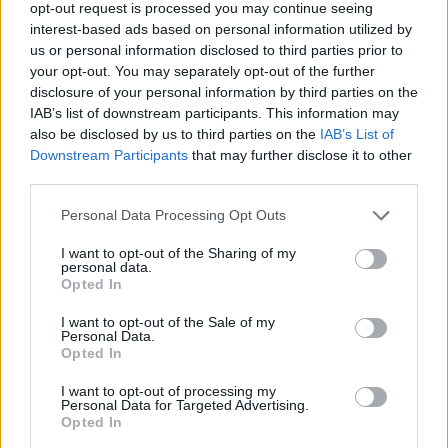
opt-out request is processed you may continue seeing
interest-based ads based on personal information utilized by
Εμπόδια και αναποδιές σε όλους τους
us or personal information disclosed to third parties prior to
τομείς της ζωής σας σας κάνουν να
your opt-out. You may separately opt-out of the further
χάνετε την υπομονή σας.
disclosure of your personal information by third parties on the
IAB’s list of downstream participants. This information may
also be disclosed by us to third parties on the
IAB’s List of
ΙΧΘΕΙΣ
Downstream Participants
that may further disclose it to other
third parties.
Στολίστε ό,τι υπάρχει μέσα στο σπίτι
Personal Data Processing Opt Outs
για να φτιάξουν τα κέφια!
I want to opt-out of the Sharing of my
personal data.
ΔΙΑΦΗΜΙΣΗ
Opted In
I want to opt-out of the Sale of my
Personal Data.
Opted In
I want to opt-out of processing my
Personal Data for Targeted Advertising.
Opted In