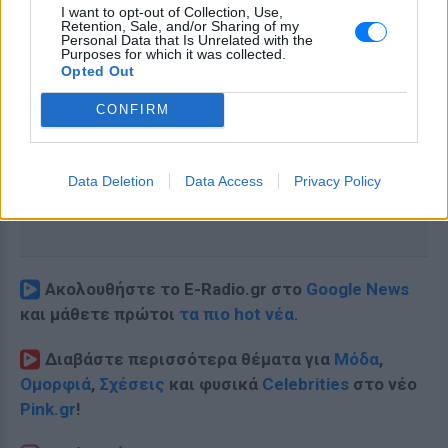
I want to opt-out of Collection, Use,
Retention, Sale, and/or Sharing of my
Personal Data that Is Unrelated with the
Purposes for which it was collected.
Opted Out
CONFIRM
Data Deletion
Data Access
Privacy Policy
Ακολουθήστε το E-Radio.gr στο
Google News
και μάθετε πρώτοι
τα πιο hot νέα
.
Διαβάστε περισσότερα θέματα για
Μόδα
,
Ομορφιά
,
Σχέσεις
και φυσικά
Celebrities
στο νέο
Pink.gr
!