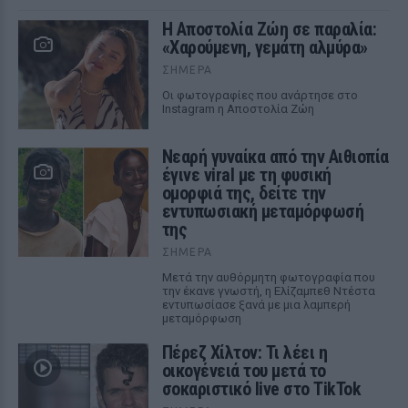
Η Αποστολία Ζώη σε παραλία:
«Χαρούμενη, γεμάτη αλμύρα»
ΣΉΜΕΡΑ
Οι φωτογραφίες που ανάρτησε στο
Instagram η Αποστολία Ζώη
Νεαρή γυναίκα από την Αιθιοπία
έγινε viral με τη φυσική
ομορφιά της, δείτε την
εντυπωσιακή μεταμόρφωσή
της
ΣΉΜΕΡΑ
Μετά την αυθόρμητη φωτογραφία που
την έκανε γνωστή, η Ελίζαμπεθ Ντέστα
εντυπωσίασε ξανά με μια λαμπερή
μεταμόρφωση
Πέρεζ Χίλτον: Τι λέει η
οικογένειά του μετά το
σοκαριστικό live στο TikTok