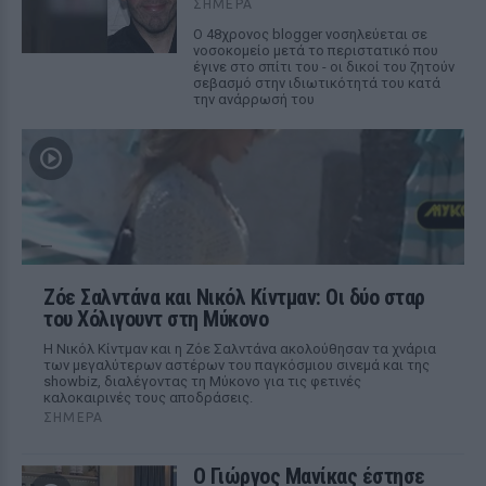
ΣΉΜΕΡΑ
Ο 48χρονος blogger νοσηλεύεται σε
νοσοκομείο μετά το περιστατικό που
έγινε στο σπίτι του - οι δικοί του ζητούν
σεβασμό στην ιδιωτικότητά του κατά
την ανάρρωσή του
Ζόε Σαλντάνα και Νικόλ Κίντμαν: Οι δύο σταρ
του Χόλιγουντ στη Μύκονο
Η Νικόλ Κίντμαν και η Ζόε Σαλντάνα ακολούθησαν τα χνάρια
των μεγαλύτερων αστέρων του παγκόσμιου σινεμά και της
showbiz, διαλέγοντας τη Μύκονο για τις φετινές
καλοκαιρινές τους αποδράσεις.
ΣΉΜΕΡΑ
Ο Γιώργος Μανίκας έστησε