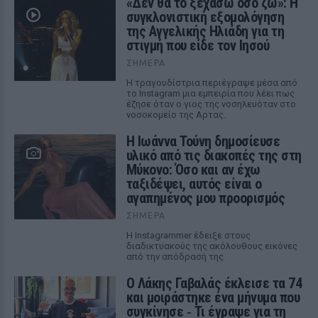
«Δεν θα το ξεχάσω όσο ζω»: Η
συγκλονιστική εξομολόγηση
της Αγγελικής Ηλιάδη για τη
στιγμή που είδε τον Ιησού
ΣΉΜΕΡΑ
Η τραγουδίστρια περιέγραψε μέσα από
το Instagram μια εμπειρία που λέει πως
έζησε όταν ο γιος της νοσηλευόταν στο
νοσοκομείο της Αρτας.
Η Ιωάννα Τούνη δημοσίευσε
υλικό από τις διακοπές της στη
Μύκονο: Όσο και αν έχω
ταξιδέψει, αυτός είναι ο
αγαπημένος μου προορισμός
ΣΉΜΕΡΑ
Η Instagrammer έδειξε στους
διαδικτυακούς της ακόλουθους εικόνες
από την απόδρασή της
Ο Λάκης Γαβαλάς έκλεισε τα 74
και μοιράστηκε ένα μήνυμα που
συγκίνησε ‑ Τι έγραψε για τη