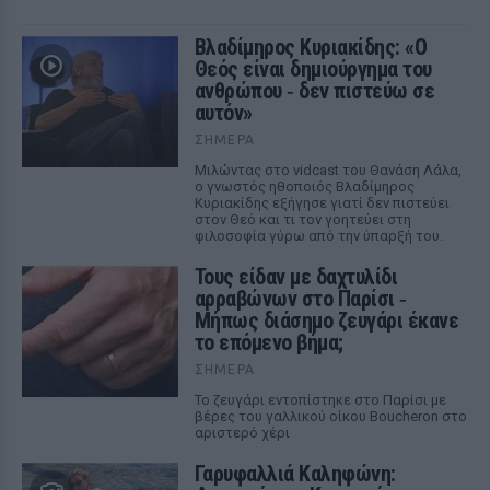
Βλαδίμηρος Κυριακίδης: «Ο
Θεός είναι δημιούργημα του
ανθρώπου ‑ δεν πιστεύω σε
αυτόν»
ΣΉΜΕΡΑ
Μιλώντας στο vidcast του Θανάση Λάλα,
ο γνωστός ηθοποιός Βλαδίμηρος
Κυριακίδης εξήγησε γιατί δεν πιστεύει
στον Θεό και τι τον γοητεύει στη
φιλοσοφία γύρω από την ύπαρξή του.
Τους είδαν με δαχτυλίδι
αρραβώνων στο Παρίσι ‑
Μήπως διάσημο ζευγάρι έκανε
το επόμενο βήμα;
ΣΉΜΕΡΑ
Το ζευγάρι εντοπίστηκε στο Παρίσι με
βέρες του γαλλικού οίκου Boucheron στο
αριστερό χέρι
Γαρυφαλλιά Καληφώνη: