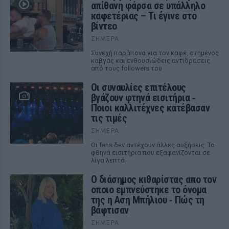
απίθανη φάρσα σε υπάλληλο
καφετέριας – Τι έγινε στο
βίντεο
ΣΉΜΕΡΑ
Συνεχή παράπονα για τον καφέ, στημένος
καβγάς και ενθουσιώδεις αντιδράσεις
από τους followers του
Οι συναυλίες επιτέλους
βγάζουν φτηνά εισιτήρια ‑
Ποιοι καλλιτέχνες κατέβασαν
τις τιμές
ΣΉΜΕΡΑ
Οι fans δεν αντέχουν άλλες αυξήσεις: Τα
φθηνά εισιτήρια που εξαφανίζονται σε
λίγα λεπτά
Ο διάσημος κιθαρίστας απο τον
οποιο εμπνεύστηκε το όνομα
της η Αση Μπήλιου ‑ Πώς τη
βάφτισαν
ΣΉΜΕΡΑ