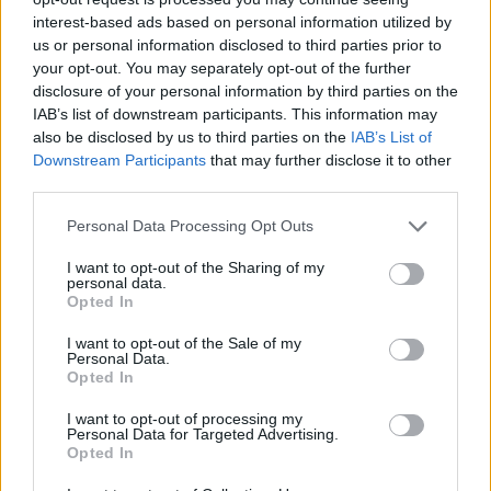
interest-based ads based on personal information utilized by
us or personal information disclosed to third parties prior to
your opt-out. You may separately opt-out of the further
disclosure of your personal information by third parties on the
IAB’s list of downstream participants. This information may
also be disclosed by us to third parties on the
IAB’s List of
Ακολουθήστε το E-Radio.gr στο
Google News
Downstream Participants
that may further disclose it to other
και μάθετε πρώτοι
τα πιο hot νέα
.
third parties.
Personal Data Processing Opt Outs
Εσύ μπήκες στο E-Daily.gr; Τα νέα της ημέρας
και ότι σου κάνει κλικ!
I want to opt-out of the Sharing of my
personal data.
Opted In
Ακολουθήστε το E-Radio.gr και στο Instagram
I want to opt-out of the Sale of my
ΔΙΑΦΗΜΙΣΗ
Personal Data.
Opted In
I want to opt-out of processing my
Personal Data for Targeted Advertising.
Opted In