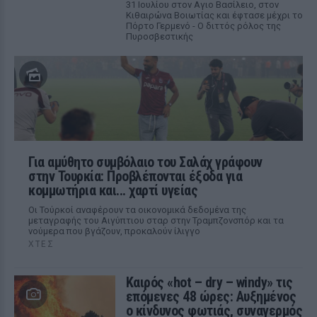
31 Ιουλίου στον Αγιο Βασίλειο, στον
Κιθαιρώνα Βοιωτίας και έφτασε μέχρι το
Πόρτο Γερμενό - Ο διττός ρόλος της
Πυροσβεστικής
Για αμύθητο συμβόλαιο του Σαλάχ γράφουν
στην Τουρκία: Προβλέπονται έξοδα για
κομμωτήρια και... χαρτί υγείας
Οι Τούρκοί αναφέρουν τα οικονομικά δεδομένα της
μεταγραφής του Αιγύπτιου σταρ στην Τραμπζονσπόρ και τα
νούμερα που βγάζουν, προκαλούν ίλιγγο
ΧΤΕΣ
Καιρός «hot – dry – windy» τις
επόμενες 48 ώρες: Αυξημένος
ο κίνδυνος φωτιάς, συναγερμός