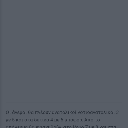
Οι άνεμοι θα πνέουν ανατολικοί νοτιοανατολικοί 3
με 5 και στα δυτικά 4 με 6 μποφόρ. Από το
απόγευμα θα ενισχυθούν, στο Ιόνιο 7 με 8 και στα