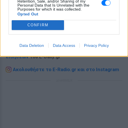
Retention, Sale, and/or Sharing of my
Personal Data that Is Unrelated with the
Purposes for which it was collected.
Opted Out
CONFIRM
Ακολουθήστε το E-Radio.gr στο
Google News
και μάθετε πρώτοι
τα πιο hot νέα
.
Data Deletion
Data Access
Privacy Policy
Για ακόμη περισσότερα
νέα
, μπείτε στην
ροή
ειδήσεων
του E-Daily.gr
Ακολουθήστε το E-Radio.gr και στο Instagram
ΔΙΑΦΗΜΙΣΗ