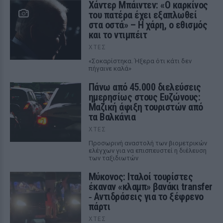
Χάντερ Μπάιντεν: «Ο καρκίνος
του πατέρα έχει εξαπλωθεί
στα οστά» – Η χάρη, ο εθισμός
και το ντιμπέιτ
ΧΤΕΣ
«Σοκαρίστηκα. Ήξερα ότι κάτι δεν
πήγαινε καλά»
Πάνω από 45.000 διελεύσεις
ημερησίως στους Ευζώνους:
Μαζική άφιξη τουριστών από
τα Βαλκάνια
ΧΤΕΣ
Προσωρινή αναστολή των βιομετρικών
ελέγχων για να επισπευστεί η διέλευση
των ταξιδιωτών
Μύκονος: Ιταλοί τουρίστες
έκαναν «κλαμπ» βανάκι transfer
‑ Αντιδράσεις για το ξέφρενο
πάρτι
ΧΤΕΣ