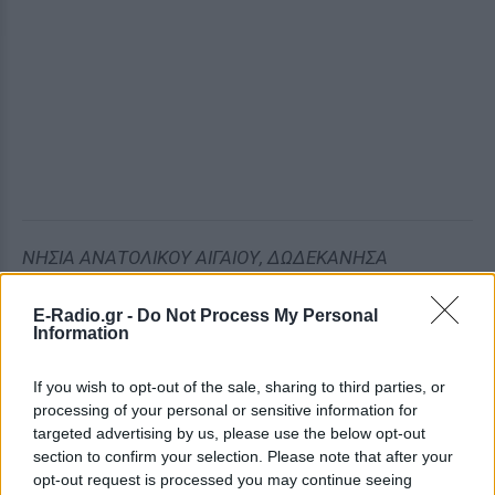
ΝΗΣΙΑ ΑΝΑΤΟΛΙΚΟΥ ΑΙΓΑΙΟΥ, ΔΩΔΕΚΑΝΗΣΑ
Καιρός: Λίγες νεφώσεις.
Άνεμοι: Νοτιοανατολικοί 3 με 5 μποφόρ.
E-Radio.gr -
Do Not Process My Personal
Information
Θερμοκρασία: Από 13 έως 20 βαθμούς Κελσίου.
If you wish to opt-out of the sale, sharing to third parties, or
ΣΑΜΟΣ
processing of your personal or sensitive information for
Καιρός: Λίγες νεφώσεις.
targeted advertising by us, please use the below opt-out
Άνεμοι: Νοτιοανατολικοί 3 με 4 μποφόρ.
section to confirm your selection. Please note that after your
Θερμοκρασία: Από 14 έως 19 βαθμούς Κελσίου.
opt-out request is processed you may continue seeing