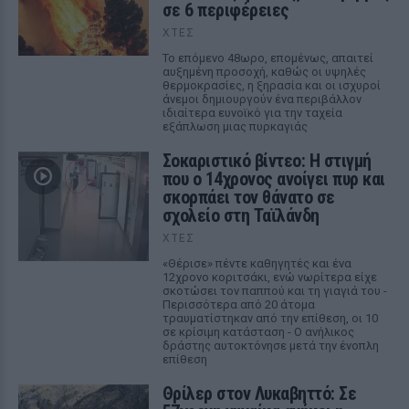
σε 6 περιφέρειες
ΧΤΕΣ
Το επόμενο 48ωρο, επομένως, απαιτεί
αυξημένη προσοχή, καθώς οι υψηλές
θερμοκρασίες, η ξηρασία και οι ισχυροί
άνεμοι δημιουργούν ένα περιβάλλον
ιδιαίτερα ευνοϊκό για την ταχεία
εξάπλωση μιας πυρκαγιάς
Σοκαριστικό βίντεο: Η στιγμή
που ο 14χρονος ανοίγει πυρ και
σκορπάει τον θάνατο σε
σχολείο στη Ταϊλάνδη
ΧΤΕΣ
«Θέρισε» πέντε καθηγητές και ένα
12χρονο κοριτσάκι, ενώ νωρίτερα είχε
σκοτώσει τον παππού και τη γιαγιά του -
Περισσότερα από 20 άτομα
τραυματίστηκαν από την επίθεση, οι 10
σε κρίσιμη κατάσταση - Ο ανήλικος
δράστης αυτοκτόνησε μετά την ένοπλη
επίθεση
Θρίλερ στον Λυκαβηττό: Σε