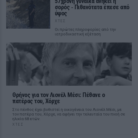
57χρονη γυναίκα ανήκει η
σορός ‑ Πιθανότατα έπεσε από
ύψος
ΧΤΕΣ
Οι πρώτες πληροφορίες από την
ιατροδικαστική εξέταση
Θρήνος για τον Λιονέλ Μέσι: Πέθανε ο
πατέρας του, Χόρχε
Στο πένθος έχει βυθιστεί η οικογένεια του Λιονέλ Μέσι, με
τον πατέρα του, Χόρχε, να αφήνει την τελευταία του πνοή σε
ηλικία 68 ετών.
ΧΤΕΣ