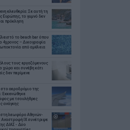
ενη ελευθερία: Σε αυτή τη
ς Ευρώπης, το γuμνό δεν
αι πρόκληση
Κλειστό το beach bar όπου
 ο 4χρονος – Δικογραφία
ρωποκτονία από αμέλεια
όλους τους εργαζόμενους
ο χώρο και συνέβη κάτι
είς δεν περίμενε
 στο αεροδρόμιο της
: Εκκενώθηκε
φος με τσουλήθρες
ς ανάγκης
 στη λεωφόρο Αθηνών-
: Αναστροφή ΙΧ συνέτριψε
της ΔΙΑΣ - Δύο
ικοί τραυματίες