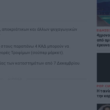
, αποκριάτικων και άλλων ψυχαγωγικών
ΕΙΔΗΣΕΙ
4χρονο
7
από αμέ
έρευνα
ι στους παραπάνω 4 ΚΑΔ μπορούν να
γορές Τροφίμων (σούπερ μάρκετ).
γίας των καταστημάτων από 7 Δεκεμβρίου
ΔΙΑΦΗΜΙΣΗ
POP CU
Η ταιν
την καρ