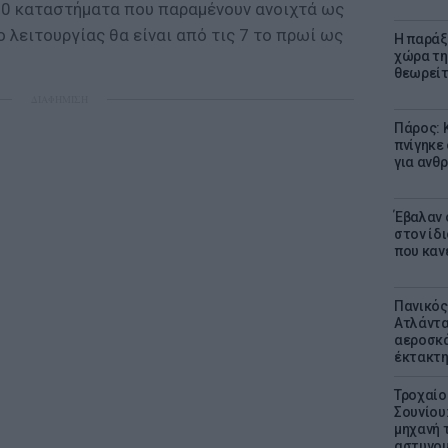
110 καταστήματα που παραμένουν ανοιχτά ως
ο λειτουργίας θα είναι από τις 7 το πρωί ως
Η παράξ
χώρα τη
θεωρείτ
ΔΙΑΦΗΜΙΣΗ
Πάρος: 
πνίγηκε
για ανθ
Έβαλαν 
στον ίδι
που καν
Πανικός
Ατλάντα
αεροσκά
έκτακτη
Τροχαίο
Σουνίου
μηχανή 
αστυνομ