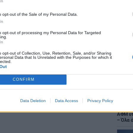
In
o opt-out of the Sale of my Personal Data.
 ειδών γενικά με ΚΑΔ/47.65.67.06
In
ΔΙΑΦΗΜΙΣΗ
to opt-out of processing my Personal Data for Targeted
LIFESTY
ing.
Ιωάννα
In
στο νο
αντιβι
o opt-out of Collection, Use, Retention, Sale, and/or Sharing
ersonal Data that Is Unrelated with the Purposes for which it
lected.
Out
CONFIRM
Data Deletion
Data Access
Privacy Policy
ΕΙΔΗΣΕΙ
Τουρισ
ΑΦΜ υπ
– Όλα 