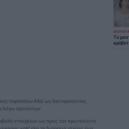
ΘΕΜΑΤ
Το μυσ
κρύβετ
 τους παραπάνω ΚΑΔ ως δευτερεύοντες
εν λόγω προϊόντων
ταβολή στοιχείων ως προς τον πρωτεύοντα
ίκησης, καθ’ όλη τη διάρκεια ισχύος των