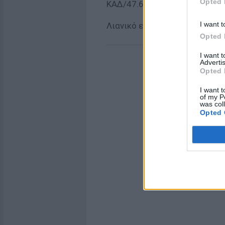
Opted 
ΚΑΔ/47.65.67.02
I want t
Λιανικό εμπόριο εορταστικών
Opted 
I want 
Advertis
Opted 
I want t
of my P
was col
Opted 