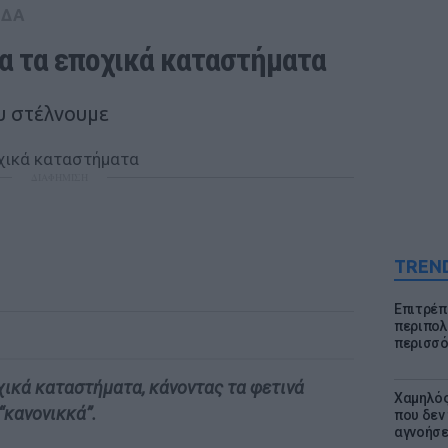
ΑΔΑ
α τα εποχικά καταστήματα
υ στέλνουμε
ΔΙΑΦΗΜΙΣΗ
TREN
Επιτρέπ
περιπολι
περισσό
χικά καταστήματα, κάνοντας τα φετινά
Χαμηλός
“κανονικκά”.
που δεν
αγνοήσ