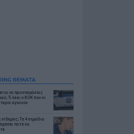
DING ΘΕΜΑΤΑ
εται να προσπεράσεις
κό; Τι λέει ο ΚΟΚ που οι
τεροι αγνοούν
 σίδηρος; Τα 4 σημάδια
 πρέπει ποτέ να
ετε