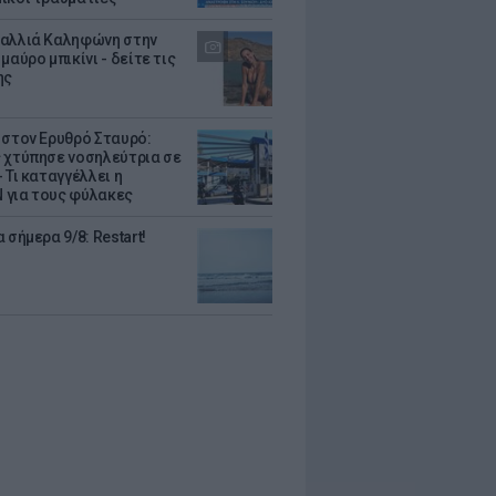
αλλιά Καληφώνη στην
μαύρο μπικίνι - δείτε τις
ης
 στον Ερυθρό Σταυρό:
 χτύπησε νοσηλεύτρια σε
 Τι καταγγέλλει η
για τους φύλακες
 σήμερα 9/8: Restart!