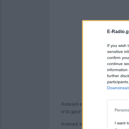
E-Radio.g
If you wish 
sensitive in
confirm you
continue se
information 
further disc
participants
Downstream 
Λιανικό εμπόριο φωτιστικών
Persona
στα χριστουγεννιάτικα δέντρ
I want t
Λιανικό εμπόριο απομιμήσεων