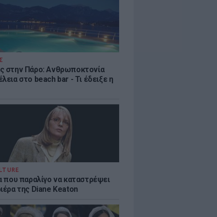
Σ
ς στην Πάρο: Ανθρωποκτονία
λεια στο beach bar - Τι έδειξε η
LTURE
ία που παραλίγο να καταστρέψει
ιέρα της Diane Keaton