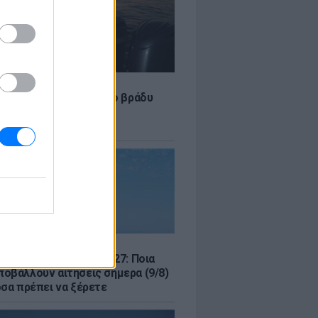
LE
 Τούνη: «Έβγαλα όλο το βράδυ
σοκομείο με ορούς και
ώσεις»
Σ
μός για Όλους 2026-2027: Ποια
οβάλλουν αιτήσεις σήμερα (9/8)
όσα πρέπει να ξέρετε