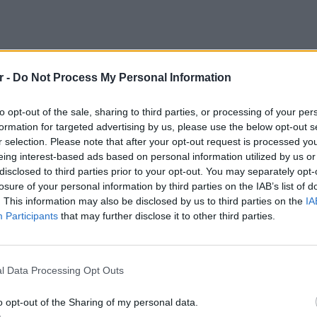
r -
Do Not Process My Personal Information
to opt-out of the sale, sharing to third parties, or processing of your per
formation for targeted advertising by us, please use the below opt-out s
r selection. Please note that after your opt-out request is processed y
eing interest-based ads based on personal information utilized by us or
disclosed to third parties prior to your opt-out. You may separately opt-
losure of your personal information by third parties on the IAB’s list of
. This information may also be disclosed by us to third parties on the
IA
Participants
that may further disclose it to other third parties.
ΕΙΔΗΣΕΙ
Ισραηλ
 διατάξεων των τύπων που χρησιμοποιούνται
Ελλάδα:
l Data Processing Opt Outs
α με ΚΑΔ/47.59.56.16
λόγω 
o opt-out of the Sharing of my personal data.
 χριστουγεννιάτικων δέντρων με