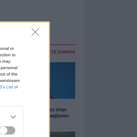
sonal or
ΔΙΑΒΑΣΤΕ ΣΗΜΕΡΑ
ection to
ou may
 personal
out of the
 downstream
B’s List of
Σ
ινό ΥΠΕΞ προς τουρίστες στην
 «Κρύψτε ότι είστε Ισραηλινοί»
διαδηλώσεων