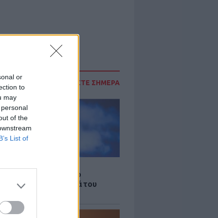
sonal or
ΔΙΑΒΑΣΤΕ ΣΗΜΕΡΑ
ection to
ou may
 personal
out of the
 downstream
B’s List of
LE
γος Παράσχος ξανά στο
μείο για θεραπεία κατά του
ου