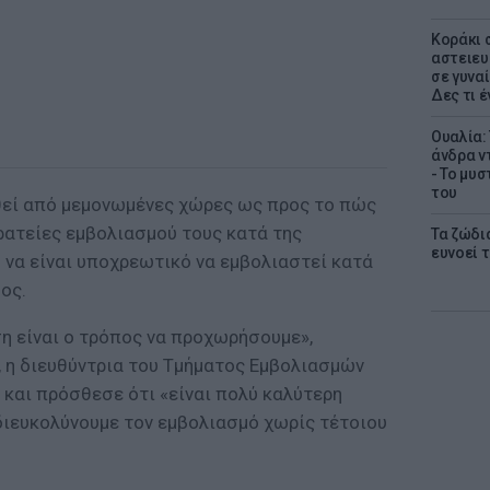
Kοράκι 
αστειευ
σε γυναί
Δες τι έ
Ουαλία:
άνδρα ν
- Το μυ
του
θεί από μεμονωμένες χώρες ως προς το πώς
ρατείες εμβολιασμού τους κατά της
Τα ζώδια
ευνοεί 
ο να είναι υποχρεωτικό να εμβολιαστεί κατά
ος.
η είναι ο τρόπος να προχωρήσουμε»,
, η διευθύντρια του Τμήματος Εμβολιασμών
 και πρόσθεσε ότι «είναι πολύ καλύτερη
διευκολύνουμε τον εμβολιασμό χωρίς τέτοιου