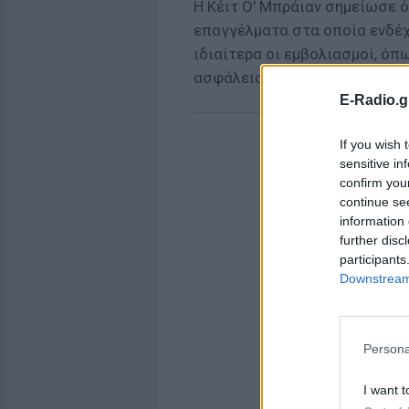
Η Κέιτ Ο' Μπράιαν σημείωσε ό
επαγγέλματα στα οποία ενδέχ
ιδιαίτερα οι εμβολιασμοί, όπω
ασφάλεια τόσο του προσωπικ
E-Radio.g
If you wish 
sensitive in
confirm you
continue se
information 
further disc
participants
Downstream 
Persona
I want t