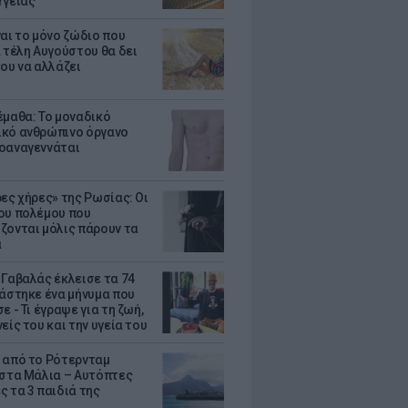
Υγείας
ναι το μόνο ζώδιο που
α τέλη Αυγούστου θα δει
του να αλλάζει
έμαθα: Το μοναδικό
κό ανθρώπινο όργανο
οαναγεννάται
ρες χήρες» της Ρωσίας: Οι
ου πολέμου που
ζονται μόλις πάρουν τα
α
 Γαβαλάς έκλεισε τα 74
ράστηκε ένα μήνυμα που
ε - Τι έγραψε για τη ζωή,
είς του και την υγεία του
 από το Ρότερνταμ
 στα Μάλια – Αυτόπτες
ς τα 3 παιδιά της