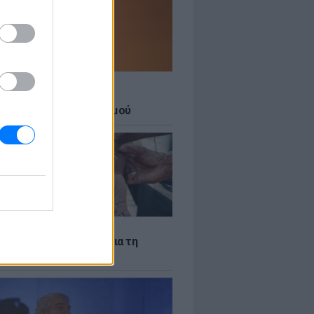
Σ
 27 μεγάλες πόλεις στο
ερο επίπεδο συναγερμού
Σ
ακίστηκε ο Αφγανός για τη
νία της 38χρονης