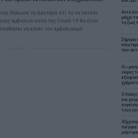
Κέντρο 
ίας δήλωσε τη Δευτέρα ότι το να πείσει
Αυτό εί
μέχρι τ
ενός εμβολίου κατά της Covid-19 θα ήταν
τη ζωή 
σπαθήσει να κάνει τον εμβολιασμό
Σήμερα 
εσωτερι
ΔΙΑΦΗΜΙΣΗ
που αυτ
Οι «μαύ
νύφες τ
εξαφανί
χρήματ
Ο Λάκης
και μοι
συγκίνησ
τους γον
42χρονη
πνίγηκε
μάρτυρε