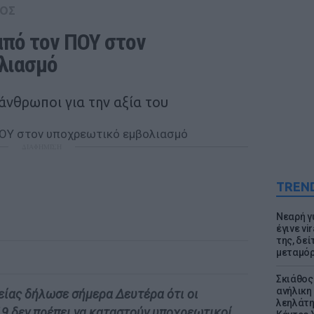
ΟΣ
πό τον ΠΟΥ στον 
λιασμό
άνθρωποι για την αξία του
ΔΙΑΦΗΜΙΣΗ
TREN
Νεαρή γ
έγινε vi
της, δε
μεταμό
Σκιάθος:
ανήλικη 
είας δήλωσε σήμερα Δευτέρα ότι οι
λεηλάτη
19 δεν πρέπει να καταστούν υποχρεωτικοί.