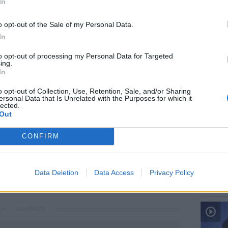
In
o opt-out of the Sale of my Personal Data.
In
to opt-out of processing my Personal Data for Targeted
ΕΙΔΗΣΕΙ
ing.
Ιταλία:
In
ς του οργανισμού Μάικλ Ράιν είπε ότι οι
υψηλότ
ύν σχετικά με το τι ήταν διατεθειμένοι να
o opt-out of Collection, Use, Retention, Sale, and/or Sharing
ersonal Data that Is Unrelated with the Purposes for which it
τον εαυτό τους και τους γύρω τους.
lected.
Out
βόλια, τόνισε: «Νομίζω ότι όλοι εμείς που
CONFIRM
ία θα προτιμούσαμε να το αποφύγουμε ως
πων».
ΕΙΔΗΣΕΙ
Data Deletion
Data Access
Privacy Policy
Προφυλ
δολοφο
ΔΙΑΦΗΜΙΣΗ