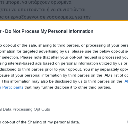
τι μπορεί να υπάρχουν ορισμένα
εται να απαιτούνται ή να συνιστώνται
ς οι εργαζόμενοι σε νοσοκομεία, για την
ού όσο και των ασθενών.
r -
Do Not Process My Personal Information
ΔΙΑΦΗΜΙΣΗ
to opt-out of the sale, sharing to third parties, or processing of your per
formation for targeted advertising by us, please use the below opt-out s
r selection. Please note that after your opt-out request is processed y
eing interest-based ads based on personal information utilized by us or
disclosed to third parties prior to your opt-out. You may separately opt-
losure of your personal information by third parties on the IAB’s list of
. This information may also be disclosed by us to third parties on the
IA
Participants
that may further disclose it to other third parties.
LIFESTY
O Γιώρ
νοσοκο
l Data Processing Opt Outs
καρκίν
o opt-out of the Sharing of my personal data.