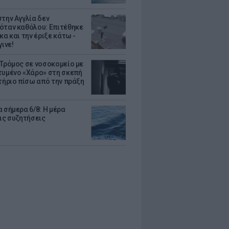
στην Αγγλία δεν
όταν καθόλου: Επιτέθηκε
κα και την έριξε κάτω -
γινε!
 Τρόμος σε νοσοκομείο με
τυμένο «Χάρο» στη σκεπή
στήριο πίσω από την πράξη
 σήμερα 6/8: Η μέρα
τις συζητήσεις