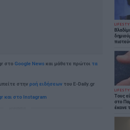
LIFESTY
Βλαδίμη
δημιού
πιστεύ
gr στο
Google News
και μάθετε πρώτοι
τα
 μπείτε στην
ροή ειδήσεων
του E-Daily.gr
LIFESTY
Τους ε
r και στο Instagram
στο Πα
έκανε 
ΔΙΑΦΗΜΙΣΗ