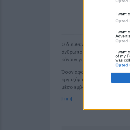
Opted 
I want t
Opted 
I want 
Advertis
Opted 
Ο διευθυντής έκτακτης ανάγκη
άνθρωποι πρέπει να αναρωτηθο
I want t
of my P
κάνουν για να προστατεύσουν 
was col
Opted 
Όσον αφορά τα υποχρεωτικά εμ
εργαζόμαστε στη δημόσια υγε
μέσο εμβολιασμού των ανθρώ
[ΠΗΓΗ]