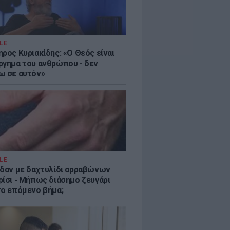
LE
ρος Κυριακίδης: «Ο Θεός είναι
ργημα του ανθρώπου - δεν
ω σε αυτόν»
LE
ίδαν με δαχτυλίδι αρραβώνων
ρίσι - Μήπως διάσημο ζευγάρι
το επόμενο βήμα;