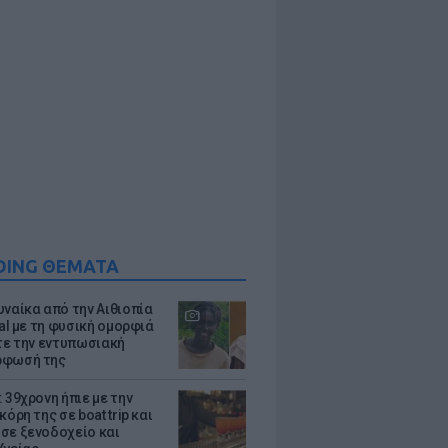
DING ΘΕΜΑΤΑ
υναίκα από την Αιθιοπία
ral με τη φυσική ομορφιά
ίτε την εντυπωσιακή
ρφωσή της
 39χρονη ήπιε με την
κόρη της σε boat trip και
σε ξενοδοχείο και