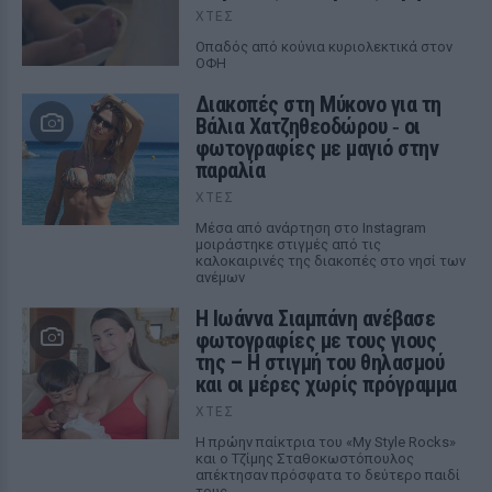
ΧΤΕΣ
Οπαδός από κούνια κυριολεκτικά στον
ΟΦΗ
Διακοπές στη Μύκονο για τη
Βάλια Χατζηθεοδώρου ‑ οι
φωτογραφίες με μαγιό στην
παραλία
ΧΤΕΣ
Μέσα από ανάρτηση στο Instagram
μοιράστηκε στιγμές από τις
καλοκαιρινές της διακοπές στο νησί των
ανέμων
H Ιωάννα Σιαμπάνη ανέβασε
φωτογραφίες με τους γιους
της – Η στιγμή του θηλασμού
και οι μέρες χωρίς πρόγραμμα
ΧΤΕΣ
Η πρώην παίκτρια του «My Style Rocks»
και ο Τζίμης Σταθοκωστόπουλος
απέκτησαν πρόσφατα το δεύτερο παιδί
τους