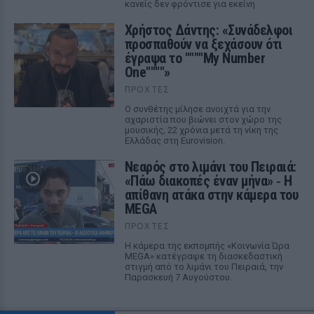
κανείς δεν φρόντισε για εκείνη
Χρήστος Δάντης: «Συνάδελφοι
προσπαθούν να ξεχάσουν ότι
έγραψα το """"My Number
One""""»
ΠΡΟΧΤΈΣ
Ο συνθέτης μίλησε ανοιχτά για την
αχαριστία που βιώνει στον χώρο της
μουσικής, 22 χρόνια μετά τη νίκη της
Ελλάδας στη Eurovision.
Νεαρός στο λιμάνι του Πειραιά:
«Πάω διακοπές έναν μήνα» ‑ Η
απίθανη ατάκα στην κάμερα του
MEGA
ΠΡΟΧΤΈΣ
Η κάμερα της εκπομπής «Κοινωνία Ώρα
MEGA» κατέγραψε τη διασκεδαστική
στιγμή από το λιμάνι του Πειραιά, την
Παρασκευή 7 Αυγούστου.