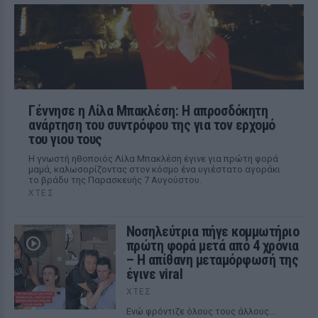
Γέννησε η Λίλα Μπακλέση: Η απροσδόκητη
ανάρτηση του συντρόφου της για τον ερχομό
του γιου τους
Η γνωστή ηθοποιός Λίλα Μπακλέση έγινε για πρώτη φορά
μαμά, καλωσορίζοντας στον κόσμο ένα υγιέστατο αγοράκι
το βράδυ της Παρασκευής 7 Αυγούστου.
ΧΤΕΣ
Νοσηλεύτρια πήγε κομμωτήριο
πρώτη φορά μετά από 4 χρόνια
– Η απίθανη μεταμόρφωσή της
έγινε viral
ΧΤΕΣ
Ενώ φρόντιζε όλους τους άλλους...