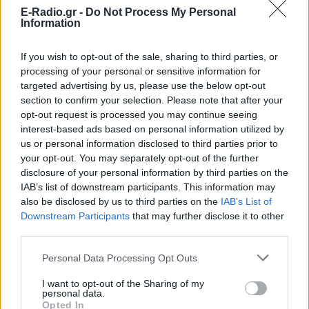
E-Radio.gr -
Do Not Process My Personal
Βάλια Χατζηθεοδώρου: Μπικίνι
Information
και βραδινές έξοδοι στη
Μύκονο – Οι φωτογραφίες της
If you wish to opt-out of the sale, sharing to third parties, or
ΣΉΜΕΡΑ
processing of your personal or sensitive information for
Η παρουσιάστρια μοιράστηκε στο
targeted advertising by us, please use the below opt-out
Instagram σειρά στιγμιότυπων από τις
section to confirm your selection. Please note that after your
καλοκαιρινές της διακοπές στο «νησί
των ανέμων».
opt-out request is processed you may continue seeing
interest-based ads based on personal information utilized by
Η Γαρυφαλλιά Καληφώνη στην
us or personal information disclosed to third parties prior to
Πάρο με μαύρο μπικίνι ‑ δείτε
your opt-out. You may separately opt-out of the further
τις πόζες της
disclosure of your personal information by third parties on the
ΣΉΜΕΡΑ
IAB’s list of downstream participants. This information may
also be disclosed by us to third parties on the
IAB’s List of
Το μοντέλο μοιράστηκε φωτογραφίες
από τις καλοκαιρινές της διακοπές στο
Downstream Participants
that may further disclose it to other
νησί των Κυκλάδων
third parties.
Ιωάννα Τούνη: «Έβγαλα όλο το
Personal Data Processing Opt Outs
βράδυ στο νοσοκομείο με ορούς
και αντιβιώσεις»
I want to opt-out of the Sharing of my
personal data.
ΣΉΜΕΡΑ
Opted In