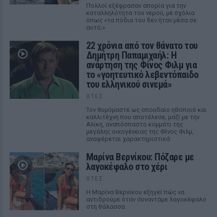
Πολλοί εξέφρασαν απορία για την
καταλληλότητα του νερού, με σχόλια
όπως «τα πόδια του δεν ήταν μέσα σε
αυτό;»
22 χρόνια από τον θάνατο του
Δημήτρη Παπαμιχαήλ: Η
ανάρτηση της Φίνος Φιλμ για
το «γοητευτικό λεβεντόπαιδο
του ελληνικού σινεμά»
ΧΤΕΣ
Τον θυμόμαστε ως σπουδαίο ηθοποιό και
καλλιτέχνη που αποτέλεσε, μαζί με την
Αλίκη, αναπόσπαστο κομμάτι της
μεγάλης οικογένειας της Φίνος Φιλμ,
αναφέρεται χαρακτηριστικά
Μαρίνα Βερνίκου: Πόζαρε με
λαγοκέφαλο στο χέρι
ΧΤΕΣ
Η Μαρίνα Βερνίκου εξηγεί πώς να
αντιδρούμε όταν συναντάμε λαγοκέφαλο
στη θάλασσα