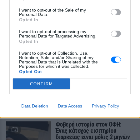
Η επιχειρηματίας έπαθε τροφική
δηλητηρίαση και μοιράστηκε με τους
I want to opt-out of the Sale of my
followers της στο Instagram τις δύσκολες
Personal Data.
ώρες που πέρασε.
Opted In
I want to opt-out of processing my
Personal Data for Targeted Advertising.
Opted In
I want to opt-out of Collection, Use,
Retention, Sale, and/or Sharing of my
Personal Data that Is Unrelated with the
Purposes for which it was collected.
Opted Out
Ατύχημα για τον Ιβάν Σβιτάιλο στην Κέρκυρα:
«Θα σηκωθώ πιο δυνατός»
CONFIRM
Ο ηθοποιός και χορευτής μοιράστηκε στο Instagram μια
φωτογραφία από πρόσφατη εξέτασή του, με ένα μήνυμα
θάρρους
Data Deletion
Data Access
Privacy Policy
ΧΤΕΣ
Φοβερή ιστορία στον ΟΦΗ:
Ένας κάτοχος εισιτηρίου
διαρκείας είναι μόλις 2 μηνών