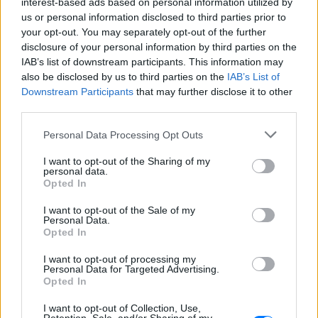
interest-based ads based on personal information utilized by
Γιατί τα κομπλιμέντα σε
us or personal information disclosed to third parties prior to
φέρνουν σε δύσκολη θέση (και
your opt-out. You may separately opt-out of the further
τι λέει η ψυχολογία)
disclosure of your personal information by third parties on the
ΠΡΙΝ 8 ΏΡΕΣ
IAB’s list of downstream participants. This information may
also be disclosed by us to third parties on the
IAB’s List of
Από πού ξεκινά η αμηχανία όταν σε
επαινούν
Downstream Participants
that may further disclose it to other
third parties.
3 σημάδια πως χρειάζεσαι
βιταμίνη D
Personal Data Processing Opt Outs
ΠΡΙΝ 8 ΏΡΕΣ
I want to opt-out of the Sharing of my
Το σώμα σου σου στέλνει μηνύματα… το
personal data.
θέμα είναι αν τα ακούς
Opted In
I want to opt-out of the Sale of my
Χαμηλός σίδηρος; Τα 4 σημάδια
Personal Data.
που δεν πρέπει ποτέ να
Opted In
αγνοήσετε
I want to opt-out of processing my
ΠΡΙΝ 8 ΏΡΕΣ
Personal Data for Targeted Advertising.
Opted In
Τι πρέπει να προσέχετε στον οργανισμό
I want to opt-out of Collection, Use,