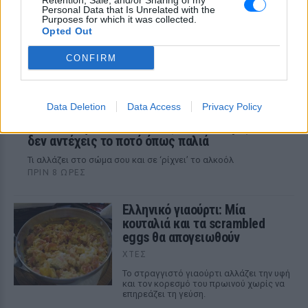
Retention, Sale, and/or Sharing of my
Personal Data that Is Unrelated with the
Purposes for which it was collected.
Opted Out
CONFIRM
Data Deletion
Data Access
Privacy Policy
Δεν είναι η ιδέα σου: Αυτός είναι ο λόγος που
δεν αντέχεις το ποτό όπως παλιά
Τι αλλάζει στο σώμα σου και σε ‘ρίχνει’ το αλκοόλ
ΠΡΙΝ 8 ΏΡΕΣ
Ελληνικό γιαούρτι: Μία
κουταλιά και τα scrambled
eggs θα απογειωθούν
ΧΤΕΣ
Το στραγγιστό γιαούρτι αλλάζει την υφή
και τον κορεσμό του πρωινού χωρίς να
επηρεάζει τη γεύση.