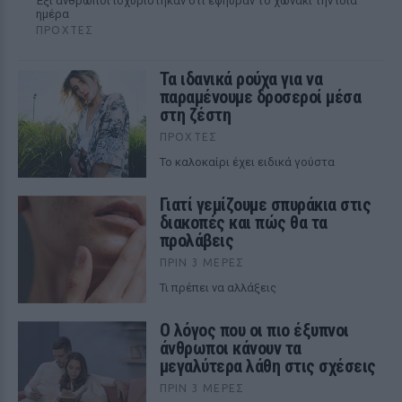
Έξι άνθρωποι ισχυρίστηκαν ότι εφηύραν το χωνάκι την ίδια
ημέρα
ΠΡΟΧΤΈΣ
Τα ιδανικά ρούχα για να
παραμένουμε δροσεροί μέσα
στη ζέστη
ΠΡΟΧΤΈΣ
To καλοκαίρι έχει ειδικά γούστα
Γιατί γεμίζουμε σπυράκια στις
διακοπές και πώς θα τα
προλάβεις
ΠΡΙΝ 3 ΜΈΡΕΣ
Τι πρέπει να αλλάξεις
Ο λόγος που οι πιο έξυπνοι
άνθρωποι κάνουν τα
μεγαλύτερα λάθη στις σχέσεις
ΠΡΙΝ 3 ΜΈΡΕΣ