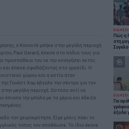
ΕΙΔΗΣΕΙ
Πώς η 
στη με
τρησης, ο Κανουτέ μπήκε στην μεγάλη περιοχή
Συγκλο
ρτον, Paul Gerard, έπεσε στα πόδια τους για
ην προσπάθεια του να την κυνηγήσει εκτός
υ και έπεσε σφαδάζοντας στο γρασίδι. Η
ωνιστικού χώρου και η εστία ήταν
της Γουέστ Χαμ έβγαλε την σέντρα για τον
 στην μεγάλη περιοχή. Ωστόσο αντί να
ΕΙΔΗΣΕΙ
νιο έπιασε την μπάλα με τα χέρια και έδειξε
Για αμ
πεσμένος.
γράφου
έξοδα γ
εδο τον χειροκρότησε. Είχε μόλις πάει το
αγγλικός τύπος τον αποθέωσε. Το ίδιο έκανε