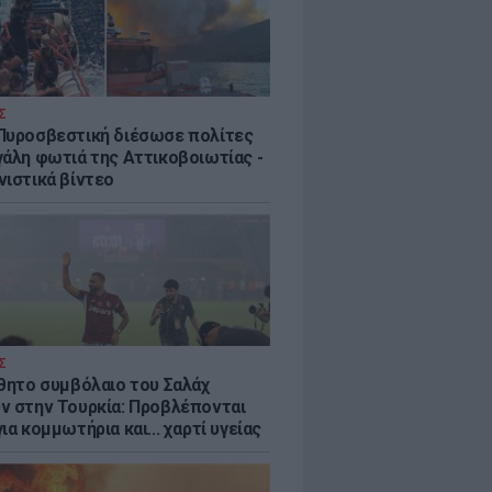
Σ
Πυροσβεστική διέσωσε πολίτες
γάλη φωτιά της Αττικοβοιωτίας -
νιστικά βίντεο
Σ
ύθητο συμβόλαιο του Σαλάχ
ν στην Τουρκία: Προβλέπονται
ια κομμωτήρια και... χαρτί υγείας