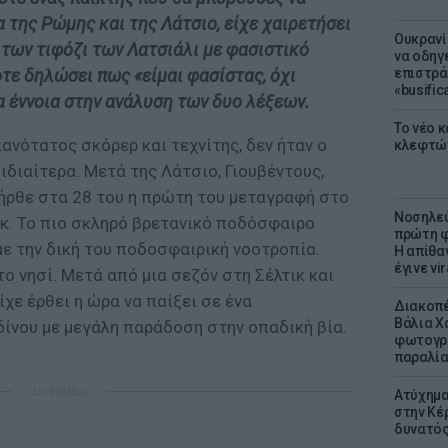
 της Ρώμης και της Λάτσιο, είχε χαιρετήσει
Ουκρανί
 των τιφόζι των Λατσιάλι με φασιστικό
να οδηγε
οτε δηλώσει πως «είμαι φασίστας, όχι
επιστράτ
«busific
α έννοια στην ανάλυση των δυο λέξεων.
Το νέο 
κανότατος σκόρερ και τεχνίτης, δεν ήταν ο
κλεφτώ
διαίτερα. Μετά της Λάτσιο, Γιουβέντους,
, ήρθε στα 28 του η πρώτη του μεταγραφή στο
Νοσηλεύ
ικ. Το πιο σκληρό βρετανικό ποδόσφαιρο
πρώτη φ
με την δική του ποδοσφαιρική νοοτροπία.
Η απίθα
έγινε vir
 νησί. Μετά από μια σεζόν στη Σέλτικ και
ίχε έρθει η ώρα να παίξει σε ένα
Διακοπέ
Βάλια Χ
ίνου με μεγάλη παράδοση στην οπαδική βία.
φωτογρα
παραλί
ΔΙΑΦΗΜΙΣΗ
Ατύχημα 
στην Κέ
δυνατό