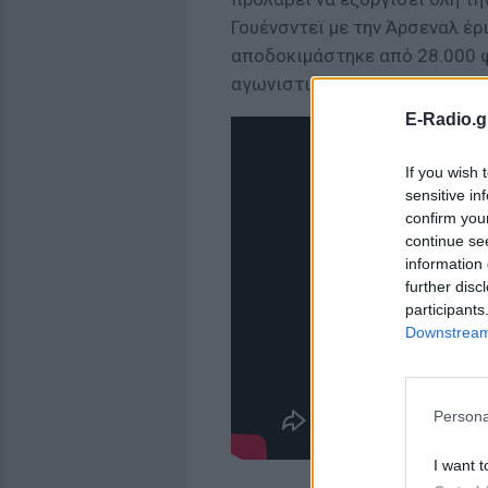
Γουένσντεϊ με την Άρσεναλ έρ
αποδοκιμάστηκε από 28.000 φ
αγωνιστικές.
E-Radio.g
If you wish 
sensitive in
confirm you
continue se
information 
further disc
participants
Downstream 
Persona
I want t