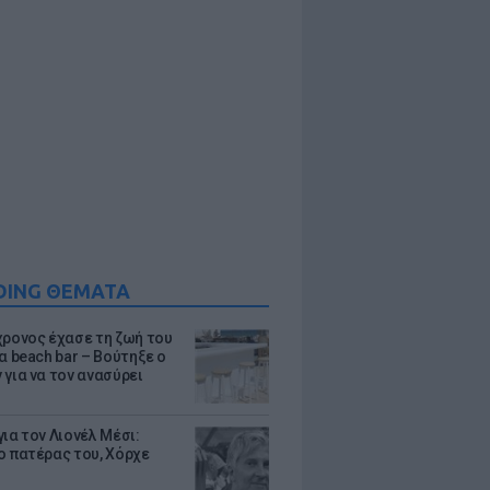
DING ΘΕΜΑΤΑ
χρονος έχασε τη ζωή του
α beach bar – Βούτηξε ο
 για να τον ανασύρει
ια τον Λιονέλ Μέσι:
ο πατέρας του, Χόρχε