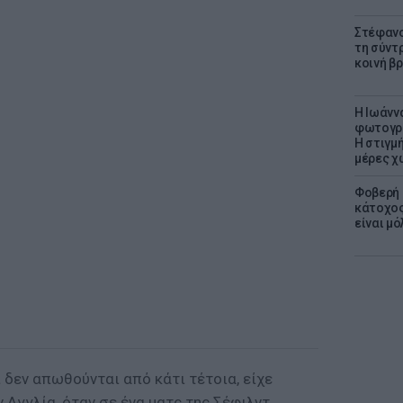
Στέφανο
τη σύντ
κοινή β
H Ιωάνν
φωτογρα
Η στιγμή
μέρες χ
Φοβερή 
κάτοχος
είναι μό
ι δεν απωθούνται από κάτι τέτοια, είχε
 Αγγλία, όταν σε ένα ματς της Σέφιλντ