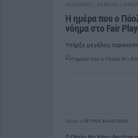
NEWSFEED
/
ΘΕΜΑΤΑ
/
ΑΦΙΕ
Η ημέρα που ο Πάολ
νόημα στο Fair Play
Υπήρξε μεγάλος ταραχοποι
Γράφει ο
ΠΕΤΡΟΣ ΚΑΛΟΓΕΡΑΣ
O Πάολο Ντι Κάνιο δεν ήταν 