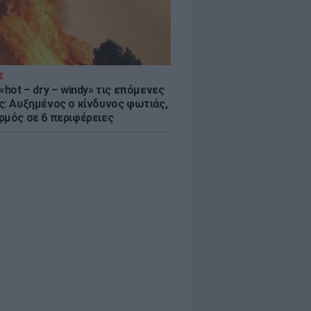
Σ
«hot – dry – windy» τις επόμενες
ς: Αυξημένος ο κίνδυνος φωτιάς,
ρμός σε 6 περιφέρειες