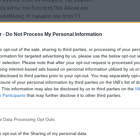
ιξε κάτω τον διαιτητή Πολ Άλκοκ και
ιλάθλους. Η τιμωρία του ήταν 11
r -
Do Not Process My Personal Information
to opt-out of the sale, sharing to third parties, or processing of your per
formation for targeted advertising by us, please use the below opt-out s
r selection. Please note that after your opt-out request is processed y
eing interest-based ads based on personal information utilized by us or
disclosed to third parties prior to your opt-out. You may separately opt-
losure of your personal information by third parties on the IAB’s list of
. This information may also be disclosed by us to third parties on the
IA
Participants
that may further disclose it to other third parties.
ΕΙΔΗΣΕΙ
Ουκραν
οδηγείτ
l Data Processing Opt Outs
είναι τ
o opt-out of the Sharing of my personal data.