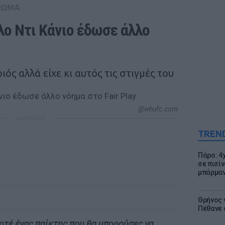
ΡΩΜΑ
ο Ντι Κάνιο έδωσε άλλο 
ός αλλά είχε κι αυτός τις στιγμές του
@whufc.com
ΔΙΑΦΗΜΙΣΗ
TREN
Πάρο: 4
σε πισίν
μπάρμαν
Θρήνος γ
Πέθανε 
ποτέ ένας παίκτης που θα μπορούσες να