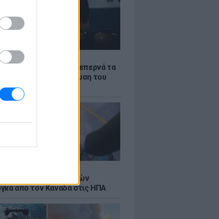
Σ
α «φωτιά»: Η βενζίνη ξεπερνά τα
 το λίτρο παρά την πτώση του
πετρελαίου διεθνώς
Σ
κή μεταφορά 30 φαλαινών
γκα από τον Καναδά στις ΗΠΑ