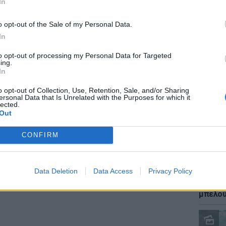
In
αι ο Ντι Κάνιο ήθελε μια πράξη εξιλέωσης. Σε
υ στην έδρα της Έβερτον, η γηπεδούχοι
o opt-out of the Sale of my Personal Data.
αι η Γουεστ χαμ ισοφάρισε 8 λεπτά
In
έ, ύστερα από ασίστ του Ντι Κάνιο.
to opt-out of processing my Personal Data for Targeted
ΕΙΔΗΣΕΙ
ing.
ΔΙΑΦΗΜΙΣΗ
Καύσιμ
In
2 ευρώ
αργού 
o opt-out of Collection, Use, Retention, Sale, and/or Sharing
ersonal Data that Is Unrelated with the Purposes for which it
lected.
Out
CONFIRM
Data Deletion
Data Access
Privacy Policy
ΕΙΔΗΣΕΙ
Ιστορι
μπελού