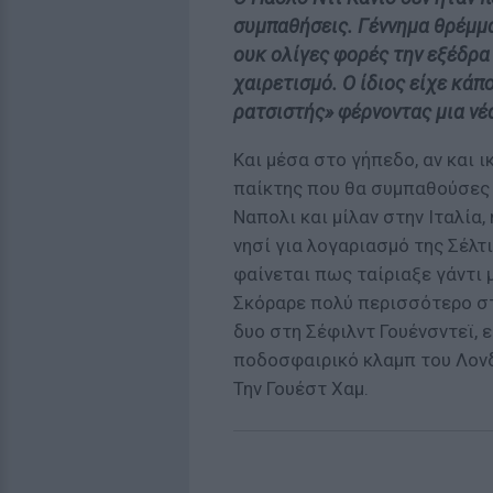
συμπαθήσεις. Γέννημα θρέμμα
ουκ ολίγες φορές την εξέδρα
χαιρετισμό. Ο ίδιος είχε κάπ
ρατσιστής» φέρνοντας μια νέ
Και μέσα στο γήπεδο, αν και ι
παίκτης που θα συμπαθούσες ι
Ναπολι και μίλαν στην Ιταλία
νησί για λογαριασμό της Σέλτ
φαίνεται πως ταίριαξε γάντι 
Σκόραρε πολύ περισσότερο στο
δυο στη Σέφιλντ Γουένσντεϊ, ε
ποδοσφαιρικό κλαμπ του Λονδ
Την Γουέστ Χαμ.