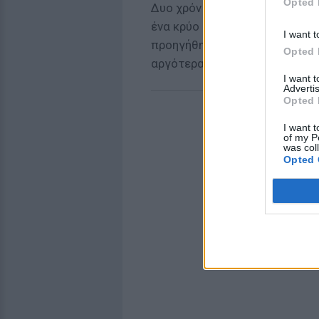
Opted 
Δυο χρόνια αργότερα, ακόμα κ
ένα κρύο απόγευμα Δεκεμβρίο
I want t
προηγήθηκαν στο 75ο λεπτό κ
Opted 
αργότερα, με γκολ του Κανουτ
I want 
Advertis
Opted 
I want t
of my P
was col
Opted 