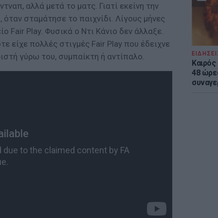
ντναπ, αλλά μετά το ματς. Γιατί εκείνη την
, όταν σταμάτησε το παιχνίδι. Λίγους μήνες
ο Fair Play. Φυσικά ο Ντι Κάνιο δεν άλλαξε.
ε είχε πολλές στιγμές Fair Play που έδειχνε
ΕΙΔΗΣΕΙ
στή γύρω του, συμπαίκτη ή αντίπαλο.
Καιρός 
48 ώρε
συναγε