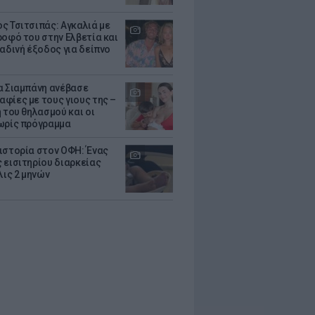
ς Τσιτσιπάς: Αγκαλιά με
ροφό του στην Ελβετία και
ραδινή έξοδος για δείπνο
α Σιαμπάνη ανέβασε
φίες με τους γιους της –
 του θηλασμού και οι
ωρίς πρόγραμμα
ιστορία στον ΟΦΗ: Ένας
 εισιτηρίου διαρκείας
λις 2 μηνών