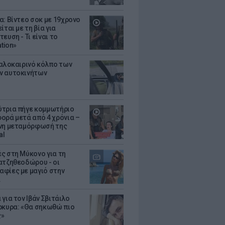
α: Βίντεο σοκ με 19χρονο
ίται με τη βία για
ευση - Τι είναι το
ation»
καλοκαιρινό κόλπο των
ν αυτοκινήτων
τρια πήγε κομμωτήριο
ορά μετά από 4 χρόνια –
νη μεταμόρφωσή της
al
ς στη Μύκονο για τη
ατζηθεοδώρου - οι
φίες με μαγιό στην
α
για τον Ιβάν Σβιτάιλο
ρκυρα: «Θα σηκωθώ πιο
ς»