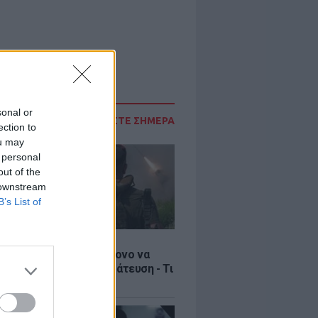
sonal or
ΔΙΑΒΑΣΤΕ ΣΗΜΕΡΑ
ection to
ou may
 personal
out of the
 downstream
B’s List of
Σ
ία: Βίντεο σοκ με 19χρονο να
αι με τη βία για επιστράτευση - Τι
ο «busification»