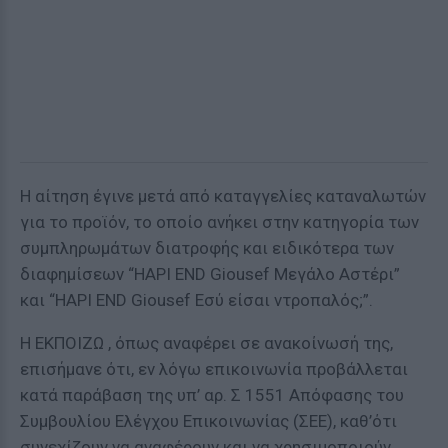
Η αίτηση έγινε μετά από καταγγελίες καταναλωτών
για το προϊόν, το οποίο ανήκει στην κατηγορία των
συμπληρωμάτων διατροφής και ειδικότερα των
διαφημίσεων “HAPI END Giousef Μεγάλο Αστέρι”
και “HAPI END Giousef Εσύ είσαι ντροπαλός;”.
Η ΕΚΠΟΙΖΩ , όπως αναφέρει σε ανακοίνωσή της,
επισήμανε ότι, εν λόγω επικοινωνία προβάλλεται
κατά παράβαση της υπ’ αρ. Σ 1551 Απόφασης του
Συμβουλίου Ελέγχου Επικοινωνίας (ΣΕΕ), καθ’ότι
συνεχίζουν να αναφέρουν και να χρησιμοποιούν