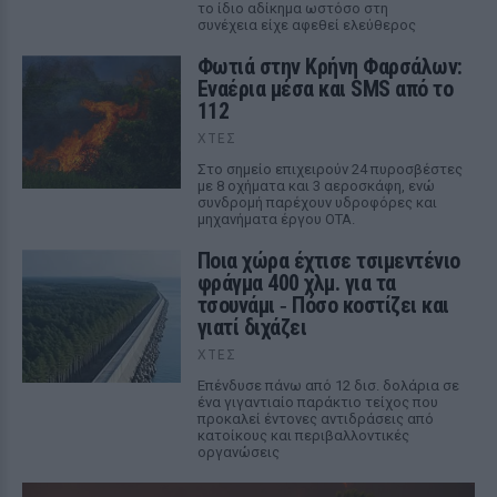
το ίδιο αδίκημα ωστόσο στη
συνέχεια είχε αφεθεί ελεύθερος
Φωτιά στην Κρήνη Φαρσάλων:
Εναέρια μέσα και SMS από το
112
ΧΤΕΣ
Στο σημείο επιχειρούν 24 πυροσβέστες
με 8 οχήματα και 3 αεροσκάφη, ενώ
συνδρομή παρέχουν υδροφόρες και
μηχανήματα έργου ΟΤΑ.
Ποια χώρα έχτισε τσιμεντένιο
φράγμα 400 χλμ. για τα
τσουνάμι ‑ Πόσο κοστίζει και
γιατί διχάζει
ΧΤΕΣ
Επένδυσε πάνω από 12 δισ. δολάρια σε
ένα γιγαντιαίο παράκτιο τείχος που
προκαλεί έντονες αντιδράσεις από
κατοίκους και περιβαλλοντικές
οργανώσεις