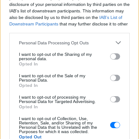
disclosure of your personal information by third parties on the
IAB’s list of downstream participants. This information may
also be disclosed by us to third parties on the
IAB’s List of
Downstream Participants
that may further disclose it to other
third parties.
Personal Data Processing Opt Outs
ΔΕΙΤΕ ΕΠΙΣΗΣ
I want to opt-out of the Sharing of my
personal data.
Opted In
ΣΤΗΝ ΙΔΙΑ ΚΑΤΗΓΟΡΙΑ
I want to opt-out of the Sale of my
Personal Data.
Γιατί δεν έσωσα το κουτάβι: Ο
Opted In
ερευνητής που κατέγραφε τη
συμβίωση του μικρού σκυλιού
I want to opt-out of processing my
με αγέλη λύκων εξηγεί γιατί
Personal Data for Targeted Advertising.
δεν επενέβη
Opted In
ΧΤΕΣ
I want to opt-out of Collection, Use,
Retention, Sale, and/or Sharing of my
«Κρατάμε την επιστημονική απόσταση,
Personal Data that Is Unrelated with the
δεν είναι δυνατόν να πάω να επέμβω,
Purposes for which it was collected.
ούτε γίνεται να στείλω κάποιον
Opted Out
κτηνίατρο σε ένα μέρος όπου υπάρχει