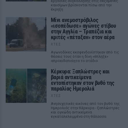
εργασίες συγκόλλησης στις δεξαμενές
καυσίμων βρίσκονται πίσω από την
έκρηξη
Μίνι ανεμοστρόβιλος
«ισοπέδωσε» αγώνες στίβου
στην Αγγλία – Τραπέζια και
κριτές «πέταξαν» στον αέρα
ΧΤΕΣ
Αγωνοδίκες εκσφενδονίστηκαν από τις
θέσεις τους όταν η δίνη «έπληξε»
απροειδοποίητα το στάδιο
Κέρκυρα: Ξαπλώστρες και
βαριά αντικείμενα
εντοπίστηκαν στον βυθό της
παραλίας Ημερολιά
ΧΤΕΣ
Ανησυχητικές εικόνες από τον βυθό της
Ημερολιάς στην Κέρκυρα - ξαπλώστρες
και ογκώδη αντικείμενα
εγκαταλελειμμένα στη θάλασσα