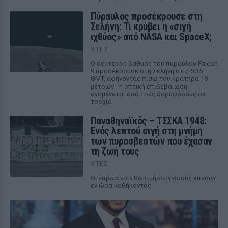
Πύραυλος προσέκρουσε στη
Σελήνη: Τι κρύβει η «σιγή
ιχθύος» από NASA και SpaceX;
ΧΤΕΣ
Ο δεύτερος βαθμός του πυραύλου Falcon
9 προσέκρουσε στη Σελήνη στις 6:35
GMT, αφήνοντας πίσω του κρατήρα 18
μέτρων - η οπτική επιβεβαίωση
αναμένεται από τους δορυφόρους σε
τροχιά
Παναθηναϊκός – ΤΣΣΚΑ 1948:
Ενός λεπτού σιγή στη μνήμη
των πυροσβεστών που έχασαν
τη ζωή τους
ΧΤΕΣ
Οι «πράσινοι« θα τιμήσουν όσους έπεσαν
εν ώρα καθήκοντος