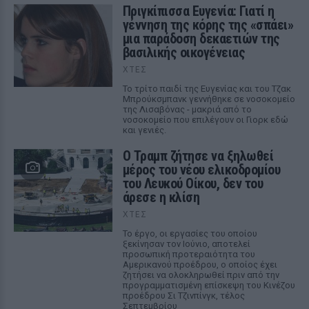
Πριγκίπισσα Ευγενία: Γιατί η
γέννηση της κόρης της «σπάει»
μια παράδοση δεκαετιών της
βασιλικής οικογένειας
ΧΤΕΣ
Το τρίτο παιδί της Ευγενίας και του Τζακ
Μπρούκσμπανκ γεννήθηκε σε νοσοκομείο
της Λισαβόνας - μακριά από το
νοσοκομείο που επιλέγουν οι Γιορκ εδώ
και γενιές.
Ο Τραμπ ζήτησε να ξηλωθεί
μέρος του νέου ελικοδρομίου
του Λευκού Οίκου, δεν του
άρεσε η κλίση
ΧΤΕΣ
Το έργο, οι εργασίες του οποίου
ξεκίνησαν τον Ιούνιο, αποτελεί
προσωπική προτεραιότητα του
Αμερικανού προέδρου, ο οποίος έχει
ζητήσει να ολοκληρωθεί πριν από την
προγραμματισμένη επίσκεψη του Κινέζου
προέδρου Σι Τζινπίνγκ, τέλος
Σεπτεμβρίου