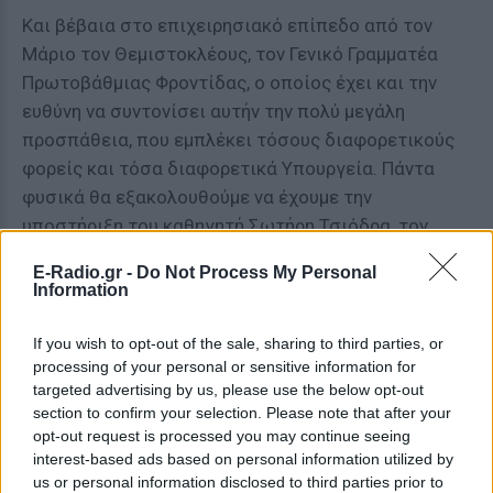
Και βέβαια στο επιχειρησιακό επίπεδο από τον
Μάριο τον Θεμιστοκλέους, τον Γενικό Γραμματέα
Πρωτοβάθμιας Φροντίδας, ο οποίος έχει και την
ευθύνη να συντονίσει αυτήν την πολύ μεγάλη
προσπάθεια, που εμπλέκει τόσους διαφορετικούς
φορείς και τόσα διαφορετικά Υπουργεία. Πάντα
φυσικά θα εξακολουθούμε να έχουμε την
υποστήριξη του καθηγητή Σωτήρη Τσιόδρα, τον
οποίο ευχαριστώ για ακόμα μία φορά για όλα όσα
E-Radio.gr -
Do Not Process My Personal
έχει προσφέρει αυτούς τους μήνες πολέμου κατά
Information
της πανδημίας.
If you wish to opt-out of the sale, sharing to third parties, or
Έχουμε πει ότι οι αρχηγοί των Κοινοβουλευτικών
processing of your personal or sensitive information for
Ομάδων, πολιτική και πολιτειακή ηγεσία θα
targeted advertising by us, please use the below opt-out
section to confirm your selection. Please note that after your
κάνουμε από τους πρώτους το εμβόλιο για να
opt-out request is processed you may continue seeing
δείξουμε με αυτό τον τρόπο την εμπιστοσύνη μας
interest-based ads based on personal information utilized by
στην επιστήμη, αλλά θέλω για ακόμα μία φορά να
us or personal information disclosed to third parties prior to