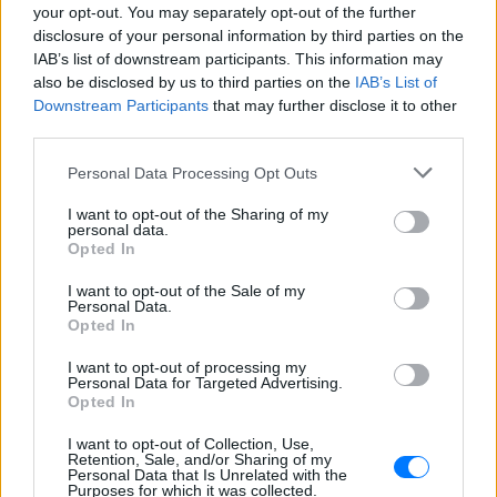
πω, επιστήσω την προσοχή όλων, η πανδημία
your opt-out. You may separately opt-out of the further
προφανώς δεν θα τελειώσει με το που θα αρχίσει η
disclosure of your personal information by third parties on the
IAB’s list of downstream participants. This information may
διαδικασία του εμβολιασμού.
also be disclosed by us to third parties on the
IAB’s List of
Downstream Participants
that may further disclose it to other
Η προφύλαξη και η θωράκιση δεν είναι ξεχωριστές
third parties.
φάσεις, είναι δύο παράλληλες διαδικασίες και τα
περιοριστικά μέτρα θα μπορούν να αρθούν μόνο
Personal Data Processing Opt Outs
όταν παγιωθεί πια η πτωτική τάση της πανδημίας
I want to opt-out of the Sharing of my
και θα χρειαστεί να κρατήσουμε ακόμα για καιρό
personal data.
Opted In
περιορισμένες τις κοινωνικές μας επαφές, η
κοινωνία θα τείνει με το ένα της χέρι στο εμβόλιο
I want to opt-out of the Sale of my
Personal Data.
και με το άλλο θα συνεχίσει να σηκώνει τη μάσκα
Opted In
στο πρόσωπο. Και καθώς έρχονται και οι μέρες των
I want to opt-out of processing my
γιορτών να επαναλάβω ακόμα μία φορά, την
Personal Data for Targeted Advertising.
έκκληση μου, σε όλους να είμαστε δίπλα
Opted In
προσεκτικοί, να περιορίσουμε στο απολύτως
I want to opt-out of Collection, Use,
ελάχιστο τις επαφές μας.
Retention, Sale, and/or Sharing of my
Personal Data that Is Unrelated with the
Purposes for which it was collected.