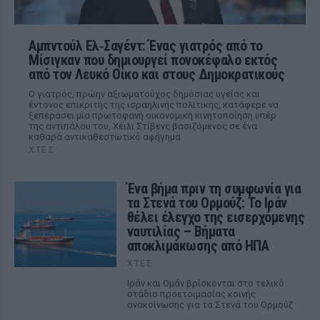
Αμπντούλ Ελ‑Σαγέντ: Ένας γιατρός από το
Μίσιγκαν που δημιουργεί πονοκέφαλο εκτός
από τον Λευκό Οίκο και στους Δημοκρατικούς
Ο γιατρός, πρώην αξιωματούχος δημόσιας υγείας και
έντονος επικριτής της ισραηλινής πολιτικής, κατάφερε να
ξεπεράσει μία πρωτοφανή οικονομική κινητοποίηση υπέρ
της αντιπάλου του, Χέιλι Στίβενς βασιζόμενος σε ένα
καθαρά αντικαθεστωτικό αφήγημα
ΧΤΕΣ
Ένα βήμα πριν τη συμφωνία για
τα Στενά του Ορμούζ: Το Ιράν
θέλει έλεγχο της εισερχόμενης
ναυτιλίας – Βήματα
αποκλιμάκωσης από ΗΠΑ
ΧΤΕΣ
Ιράν και Ομάν βρίσκονται στο τελικό
στάδιο προετοιμασίας κοινής
ανακοίνωσης για τα Στενά του Ορμούζ