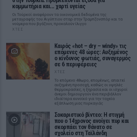
στην Τουρκία: Προβλέπονται έξοδα για
κομμωτήρια και... χαρτί υγείας
Οι Τούρκοί αναφέρουν τα οικονομικά δεδομένα της
μεταγραφής του Αιγύπτιου σταρ στην Τραμπζονσπόρ και τα
νούμερα που βγάζουν, προκαλούν ίλιγγο
ΧΤΕΣ
Καιρός «hot – dry – windy» τις
επόμενες 48 ώρες: Αυξημένος
ο κίνδυνος φωτιάς, συναγερμός
σε 6 περιφέρειες
ΧΤΕΣ
Το επόμενο 48ωρο, επομένως, απαιτεί
αυξημένη προσοχή, καθώς οι υψηλές
θερμοκρασίες, η ξηρασία και οι ισχυροί
άνεμοι δημιουργούν ένα περιβάλλον
ιδιαίτερα ευνοϊκό για την ταχεία
εξάπλωση μιας πυρκαγιάς
Σοκαριστικό βίντεο: Η στιγμή
που ο 14χρονος ανοίγει πυρ και
σκορπάει τον θάνατο σε
σχολείο στη Ταϊλάνδη