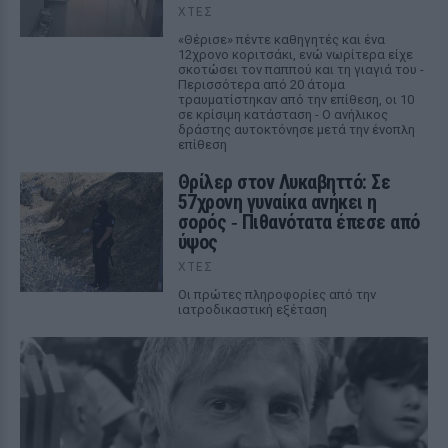
ΧΤΕΣ
«Θέρισε» πέντε καθηγητές και ένα
12χρονο κοριτσάκι, ενώ νωρίτερα είχε
σκοτώσει τον παππού και τη γιαγιά του -
Περισσότερα από 20 άτομα
τραυματίστηκαν από την επίθεση, οι 10
σε κρίσιμη κατάσταση - Ο ανήλικος
δράστης αυτοκτόνησε μετά την ένοπλη
επίθεση
Θρίλερ στον Λυκαβηττό: Σε
57χρονη γυναίκα ανήκει η
σορός ‑ Πιθανότατα έπεσε από
ύψος
ΧΤΕΣ
Οι πρώτες πληροφορίες από την
ιατροδικαστική εξέταση