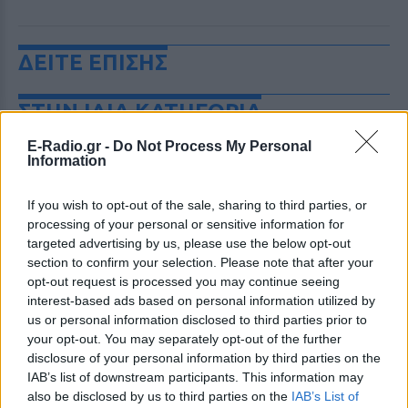
ΔΕΙΤΕ ΕΠΙΣΗΣ
ΣΤΗΝ ΙΔΙΑ ΚΑΤΗΓΟΡΙΑ
E-Radio.gr -
Do Not Process My Personal
Ουκρανία: Βίντεο σοκ με
Information
19χρονο να οδηγείται με τη βία
για επιστράτευση ‑ Τι είναι το
«busification»
If you wish to opt-out of the sale, sharing to third parties, or
processing of your personal or sensitive information for
ΧΤΕΣ
targeted advertising by us, please use the below opt-out
Βίντεο που φέρεται να δείχνει βίαιη
section to confirm your selection. Please note that after your
μεταφορά άνδρα για στρατιωτική
opt-out request is processed you may continue seeing
επιστράτευση στην Ουκρανία
επαναφέρει τη συζήτηση για το λεγόμενο
interest-based ads based on personal information utilized by
«busification».
us or personal information disclosed to third parties prior to
your opt-out. You may separately opt-out of the further
Ουκρανία: Βίντεο σοκ με
disclosure of your personal information by third parties on the
19χρονο να οδηγείται με τη βία
για επιστράτευση ‑ Τι είναι το
IAB’s list of downstream participants. This information may
«busification»
also be disclosed by us to third parties on the
IAB’s List of