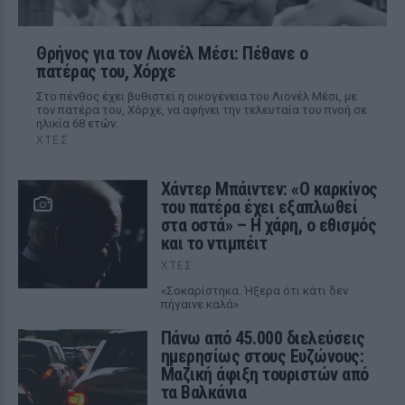
Θρήνος για τον Λιονέλ Μέσι: Πέθανε ο
πατέρας του, Χόρχε
Στο πένθος έχει βυθιστεί η οικογένεια του Λιονέλ Μέσι, με
τον πατέρα του, Χόρχε, να αφήνει την τελευταία του πνοή σε
ηλικία 68 ετών.
ΧΤΕΣ
Χάντερ Μπάιντεν: «Ο καρκίνος
του πατέρα έχει εξαπλωθεί
στα οστά» – Η χάρη, ο εθισμός
και το ντιμπέιτ
ΧΤΕΣ
«Σοκαρίστηκα. Ήξερα ότι κάτι δεν
πήγαινε καλά»
Πάνω από 45.000 διελεύσεις
ημερησίως στους Ευζώνους:
Μαζική άφιξη τουριστών από
τα Βαλκάνια