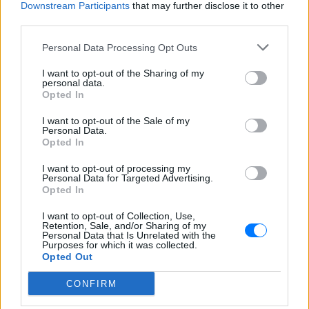
Downstream Participants
that may further disclose it to other
ΧΤΕΣ
third parties.
Βίντεο που φέρεται να δείχνει βίαιη
μεταφορά άνδρα για στρατιωτική
Personal Data Processing Opt Outs
επιστράτευση στην Ουκρανία
επαναφέρει τη συζήτηση για το λεγόμενο
«busification».
I want to opt-out of the Sharing of my
personal data.
Πάρο: 4χρονος έχασε τη ζωή
Opted In
του σε πισίνα beach bar –
I want to opt-out of the Sale of my
Βούτηξε ο μπάρμαν για να τον
Personal Data.
ανασύρει
Opted In
ΧΤΕΣ
I want to opt-out of processing my
Ο ιδιοκτήτης του beach bar και οι γονείς
Personal Data for Targeted Advertising.
του μικρού προσήχθησαν από τις αρχές -
Opted In
σύμφωνα με πληροφορίες, κανείς δεν
βρισκόταν κοντά στο παιδί εκείνη την
ώρα
I want to opt-out of Collection, Use,
Retention, Sale, and/or Sharing of my
Personal Data that Is Unrelated with the
Purposes for which it was collected.
Opted Out
CONFIRM