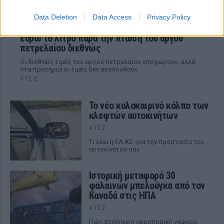
Data Deletion
Data Access
Privacy Policy
Καύσιμα «φωτιά»: Η βενζίνη ξεπερνά τα 2
ευρώ το λίτρο παρά την πτώση του αργού
πετρελαίου διεθνώς
Οι διεθνείς τιμές του αργού πετρελαίου υποχωρούν, αλλά
στα πρατήρια οι τιμές δεν ακολουθούν
ΧΤΕΣ
Το νέο καλοκαιρινό κόλπο των
κλεφτών αυτοκινήτων
ΧΤΕΣ
Tι λέει η ΕΛ.ΑΣ. για την προστασία του
αυτοκινήτου σας
Ιστορική μεταφορά 30
φαλαινών μπελούγκα από τον
Καναδά στις ΗΠΑ
ΧΤΕΣ
Πώς στήθηκε η αεροπορική γέφυρα