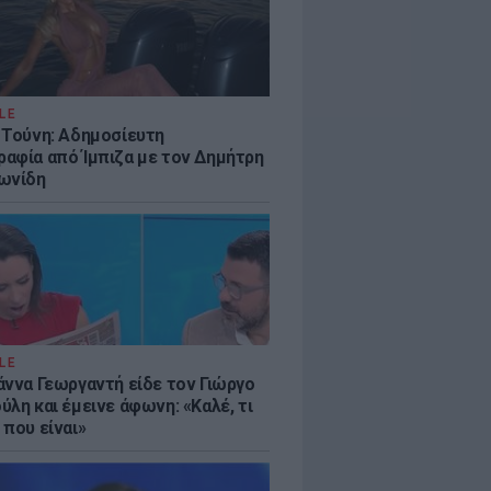
LE
 Τούνη: Αδημοσίευτη
αφία από Ίμπιζα με τον Δημήτρη
ωνίδη
LE
άννα Γεωργαντή είδε τον Γιώργο
λη και έμεινε άφωνη: «Καλέ, τι
 που είναι»