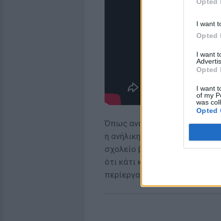
Opted 
I want t
Opted 
I want 
Advertis
Opted 
I want t
of my P
was col
Opted 
Όπως αναφέρεται στη δικογραφ
η ανήλικη, έφτασε στο σχολε
σχολείο βρίσκονταν συνολικά 
ότι κάτι κακό θα συμβεί καθώ
περίεργα. Όταν ζήτησε να φύγ