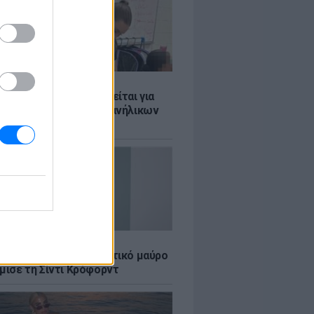
Σ
ασκάλα χορού κατηγορείται για
λική κακοποίηση δύο ανήλικων
ν της
LE
κέρμπερ: Με αποκαλυπτικό μαύρο
μισε τη Σίντι Κρόφορντ