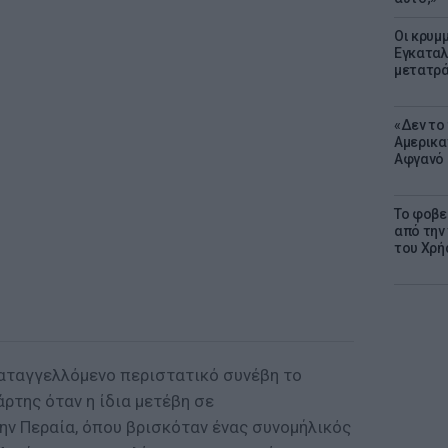
Οι κρυμμ
Εγκαταλ
μετατρά
«Δεν το 
Αμερικα
Αφγανό 
Το φοβε
από την
του Χρή
καταγγελλόμενο περιστατικό συνέβη το
ρτης όταν η ίδια μετέβη σε
ην Περαία, όπου βρισκόταν ένας συνομήλικός