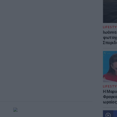
LIFESTY
Ιωάννα
φωτογρ
Σπυριδ
LIFESTY
Η Μαρι
Φραγκού
ωραίος