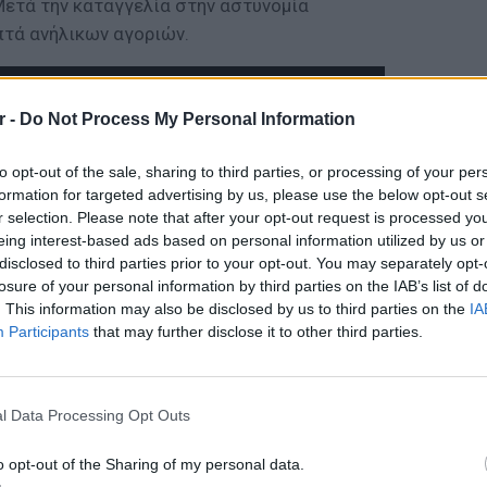
 Μετά την καταγγελία στην αστυνομία
τά ανήλικων αγοριών.
r -
Do Not Process My Personal Information
to opt-out of the sale, sharing to third parties, or processing of your per
formation for targeted advertising by us, please use the below opt-out s
r selection. Please note that after your opt-out request is processed y
eing interest-based ads based on personal information utilized by us or
disclosed to third parties prior to your opt-out. You may separately opt-
losure of your personal information by third parties on the IAB’s list of
. This information may also be disclosed by us to third parties on the
IA
Participants
that may further disclose it to other third parties.
ΕΙΔΗΣΕΙ
Σέρρες
οδηγού
l Data Processing Opt Outs
για να
o opt-out of the Sharing of my personal data.