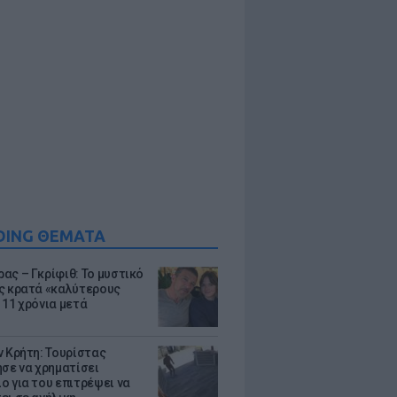
DING ΘΕΜΑΤΑ
ας – Γκρίφιθ: Το μυστικό
ς κρατά «καλύτερους
 11 χρόνια μετά
ν Κρήτη: Τουρίστας
ησε να χρηματίσει
ο για του επιτρέψει να