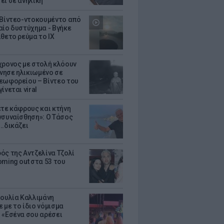
ει σε ανήλικη
 Βίντεο-ντοκουμέντο από
αίο δυστύχημα - Βγήκε
ίθετο ρεύμα το ΙΧ
χρονος με στολή κλόουν
ησε ηλικιωμένο σε
εωφορείου – Βίντεο του
ίνεται viral
ετε κάφρους και κτήνη
νσυναίσθηση»: Ο Τάσος
..δικάζει
ός της Αντζελίνα Τζολί
oming out στα 53 του
Ιουλία Καλλιμάνη
 με το ίδιο νόμισμα
 «Εσένα σου αρέσει