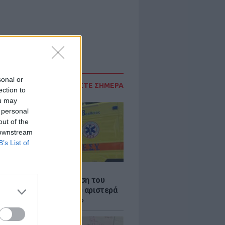
sonal or
ΔΙΑΒΑΣΤΕ ΣΗΜΕΡΑ
ection to
ou may
 personal
out of the
 downstream
B’s List of
Σ
: Συγκλονίζει η κατάθεση του
 – «Κοίταξα να στρίψω αριστερά
 γλιτώσω, δεν πρόλαβα»