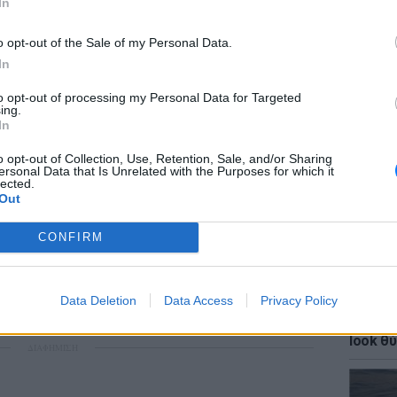
In
o opt-out of the Sale of my Personal Data.
In
to opt-out of processing my Personal Data for Targeted
ΕΙΔΗΣΕΙ
ing.
ΗΠΑ: Δ
In
σeξουα
μαθητώ
o opt-out of Collection, Use, Retention, Sale, and/or Sharing
ersonal Data that Is Unrelated with the Purposes for which it
lected.
Out
ία, όλα ξεκίνησαν το μεσημέρι (13.30) όταν
CONFIRM
ίο μετά από πρόσκληση του 14χρονου. Στο
15 άτομα. Όταν οι 8 έφυγαν τότε κατάλαβε
ς οι υπόλοιποι άρχισαν να συμπεριφέρονται
Data Deletion
Data Access
Privacy Policy
LIFESTY
ει δεν την άφησαν και την απείλησαν.
Κάια Γ
look θύ
ΔΙΑΦΗΜΙΣΗ