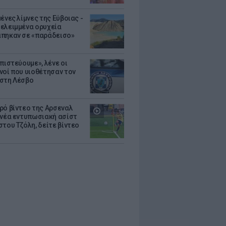
ένες λίμνες της Εύβοιας -
ελειμμένα ορυχεία
πηκαν σε «παράδεισο»
πιστεύουμε», λένε οι
νοί που υιοθέτησαν τον
στη Λέσβο
ρό βίντεο της Αρσεναλ
 νέα εντυπωσιακή ασίστ
στου Τζόλη, δείτε βίντεο