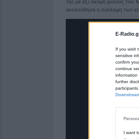
της με έξι ακόμη φίλους του.
ακολούθησε η σύλληψη των επ
E-Radio.g
If you wish 
sensitive in
confirm you
continue se
information 
further disc
participants
Downstream 
Persona
I want t