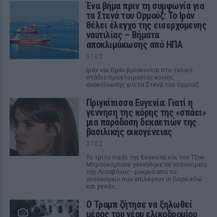
Ένα βήμα πριν τη συμφωνία για
τα Στενά του Ορμούζ: Το Ιράν
θέλει έλεγχο της εισερχόμενης
ναυτιλίας – Βήματα
αποκλιμάκωσης από ΗΠΑ
ΧΤΕΣ
Ιράν και Ομάν βρίσκονται στο τελικό
στάδιο προετοιμασίας κοινής
ανακοίνωσης για τα Στενά του Ορμούζ
Πριγκίπισσα Ευγενία: Γιατί η
γέννηση της κόρης της «σπάει»
μια παράδοση δεκαετιών της
βασιλικής οικογένειας
ΧΤΕΣ
Το τρίτο παιδί της Ευγενίας και του Τζακ
Μπρούκσμπανκ γεννήθηκε σε νοσοκομείο
της Λισαβόνας - μακριά από το
νοσοκομείο που επιλέγουν οι Γιορκ εδώ
και γενιές.
Ο Τραμπ ζήτησε να ξηλωθεί
μέρος του νέου ελικοδρομίου