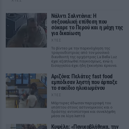
ΧΤΕΣ
Νάλντι Σαλντάνια: Η
σeξουαλική επίθεση που
σόκαρε το Περού και η μάχη της
για δικαίωση
ΧΤΕΣ
Το βίντεο με την παρενόχληση της
τραγουδίστριας από τον μουσικό
διευθυντή της ορχήστρας La Bella Luz
έχει εξαπλωθεί παγκοσμίως, ενώ η
Εισαγγελία έχει ήδη ξεκινήσει έρευνα.
Αριζόνα: Πελάτες fast food
εμπόδισαν ληστή που άρπαξε
το σακίδιο ηλικιωμένου
ΧΤΕΣ
Μάρτυρες έδωσαν περιγραφή του
υπόπτου στους αστυνομικούς και ο
δράστης εντοπίστηκε και συνελήφθη
μέσα σε λίγα λεπτά
Κυψέλη: «Πανικοβλήθηκα, την