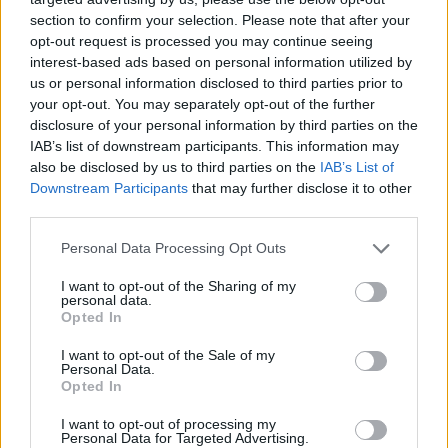
μέτρων στη Λιθουανία για τη
διέλευση παράνομων
section to confirm your selection. Please note that after your
μεταναστών από τη
opt-out request is processed you may continue seeing
Λευκορωσία
interest-based ads based on personal information utilized by
us or personal information disclosed to third parties prior to
ΧΤΕΣ
your opt-out. You may separately opt-out of the further
Λιθουανοί συνοριοφύλακες δέχθηκαν
disclosure of your personal information by third parties on the
επίθεση σε μία περίπτωση από ομάδα
IAB’s list of downstream participants. This information may
μεταναστών που αντιστέκονταν στη
σύλληψή τους, οι αξιωματικοί
also be disclosed by us to third parties on the
IAB’s List of
αναγκάστηκαν να υποχωρήσουν και οι
Downstream Participants
that may further disclose it to other
παράνομοι μετανάστες διέφυγαν πίσω
third parties.
Πύραυλος προσέκρουσε στη
Σελήνη: Τι κρύβει η «σιγή
Personal Data Processing Opt Outs
ιχθύος» από NASA και SpaceX;
I want to opt-out of the Sharing of my
ΧΤΕΣ
personal data.
Opted In
Ο δεύτερος βαθμός του πυραύλου Falcon
9 προσέκρουσε στη Σελήνη στις 6:35
GMT, αφήνοντας πίσω του κρατήρα 18
I want to opt-out of the Sale of my
μέτρων - η οπτική επιβεβαίωση
Personal Data.
αναμένεται από τους δορυφόρους σε
Opted In
τροχιά
I want to opt-out of processing my
Παναθηναϊκός – ΤΣΣΚΑ 1948:
Personal Data for Targeted Advertising.