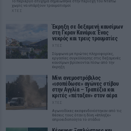
Το περίεργο ατύχημα σημειώθηκε στην περιοχή του Ντεπώ
χωρίς να υπάρξουν τραυματισμοί
ΧΤΕΣ
Έκρηξη σε δεξαμενή καυσίμων
στη Γκραν Κανάρια: Ένας
νεκρός και τρεις τραυματίες
ΧΤΕΣ
Σύμφωνα με πρώτες πληροφορίες,
εργασίες συγκόλλησης στις δεξαμενές
καυσίμων βρίσκονται πίσω από την
έκρηξη
Μίνι ανεμοστρόβιλος
«ισοπέδωσε» αγώνες στίβου
στην Αγγλία – Τραπέζια και
κριτές «πέταξαν» στον αέρα
ΧΤΕΣ
Αγωνοδίκες εκσφενδονίστηκαν από τις
θέσεις τους όταν η δίνη «έπληξε»
απροειδοποίητα το στάδιο
Κέρκυρα: Ξαπλώστρες και