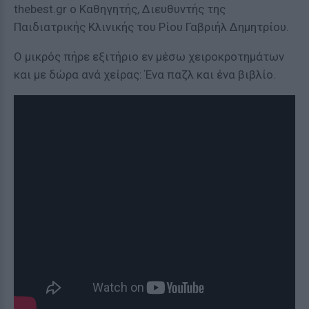
thebest.gr o Καθηγητής, Διευθυντής της
Παιδιατρικής Κλινικής του Ρίου Γαβριήλ Δημητρίου.
Ο μικρός πήρε εξιτήριο εν μέσω χειροκροτημάτων
και με δώρα ανά χείρας: Ένα παζλ και ένα βιβλίο.