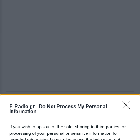
ΔΕΙΤΕ ΕΠΙΣΗΣ
E-Radio.gr -
Do Not Process My Personal
Information
ΣΤΗΝ ΙΔΙΑ ΚΑΤΗΓΟΡΙΑ
If you wish to opt-out of the sale, sharing to third parties, or
processing of your personal or sensitive information for
Εντοπίστηκε σήραγγα 40
targeted advertising by us, please use the below opt-out