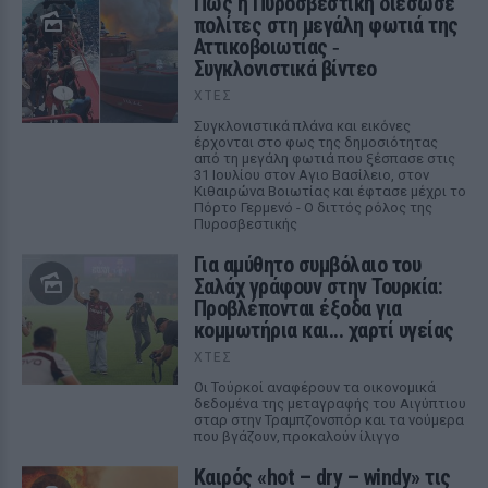
Πώς η Πυροσβεστική διέσωσε
πολίτες στη μεγάλη φωτιά της
Αττικοβοιωτίας ‑
Συγκλονιστικά βίντεο
ΧΤΕΣ
Συγκλονιστικά πλάνα και εικόνες
έρχονται στο φως της δημοσιότητας
από τη μεγάλη φωτιά που ξέσπασε στις
31 Ιουλίου στον Αγιο Βασίλειο, στον
Κιθαιρώνα Βοιωτίας και έφτασε μέχρι το
Πόρτο Γερμενό - Ο διττός ρόλος της
Πυροσβεστικής
Για αμύθητο συμβόλαιο του
Σαλάχ γράφουν στην Τουρκία:
Προβλέπονται έξοδα για
κομμωτήρια και... χαρτί υγείας
ΧΤΕΣ
Οι Τούρκοί αναφέρουν τα οικονομικά
δεδομένα της μεταγραφής του Αιγύπτιου
σταρ στην Τραμπζονσπόρ και τα νούμερα
που βγάζουν, προκαλούν ίλιγγο
Καιρός «hot – dry – windy» τις