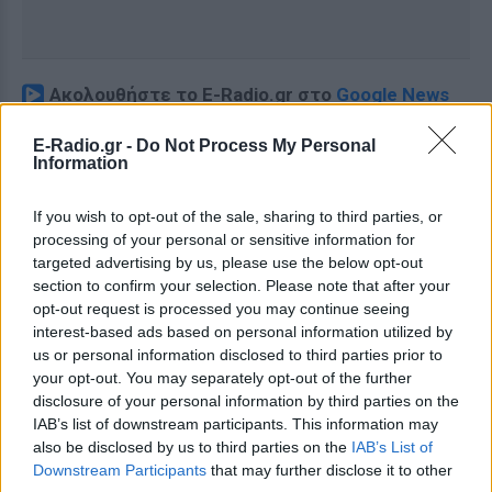
Ακολουθήστε το E-Radio.gr στο
Google News
και μάθετε πρώτοι
τα πιο hot νέα
.
E-Radio.gr -
Do Not Process My Personal
Information
Για ακόμη περισσότερα
νέα
, μπείτε στην
ροή
ειδήσεων
του E-Daily.gr
If you wish to opt-out of the sale, sharing to third parties, or
processing of your personal or sensitive information for
Ακολουθήστε το E-Radio.gr και στο Instagram
targeted advertising by us, please use the below opt-out
section to confirm your selection. Please note that after your
ΔΙΑΦΗΜΙΣΗ
opt-out request is processed you may continue seeing
interest-based ads based on personal information utilized by
us or personal information disclosed to third parties prior to
your opt-out. You may separately opt-out of the further
disclosure of your personal information by third parties on the
IAB’s list of downstream participants. This information may
also be disclosed by us to third parties on the
IAB’s List of
Downstream Participants
that may further disclose it to other