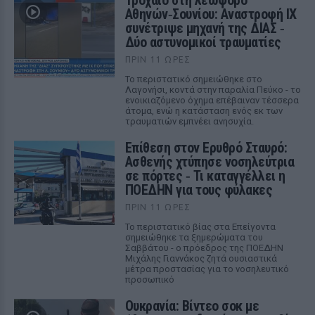
Τροχαίο στη λεωφόρο
Αθηνών‑Σουνίου: Αναστροφή ΙΧ
συνέτριψε μηχανή της ΔΙΑΣ ‑
Δύο αστυνομικοί τραυματίες
ΠΡΙΝ 11 ΏΡΕΣ
Το περιστατικό σημειώθηκε στο
Λαγονήσι, κοντά στην παραλία Πεύκο - το
ενοικιαζόμενο όχημα επέβαιναν τέσσερα
άτομα, ενώ η κατάσταση ενός εκ των
τραυματιών εμπνέει ανησυχία.
Επίθεση στον Ερυθρό Σταυρό:
Ασθενής χτύπησε νοσηλεύτρια
σε πόρτες ‑ Τι καταγγέλλει η
ΠΟΕΔΗΝ για τους φύλακες
ΠΡΙΝ 11 ΏΡΕΣ
Το περιστατικό βίας στα Επείγοντα
σημειώθηκε τα ξημερώματα του
Σαββάτου - ο πρόεδρος της ΠΟΕΔΗΝ
Μιχάλης Γιαννάκος ζητά ουσιαστικά
μέτρα προστασίας για το νοσηλευτικό
προσωπικό
Ουκρανία: Βίντεο σοκ με