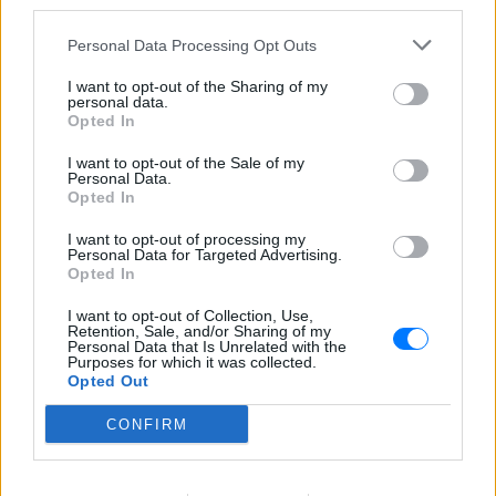
third parties.
Personal Data Processing Opt Outs
I want to opt-out of the Sharing of my
personal data.
Opted In
I want to opt-out of the Sale of my
Personal Data.
Opted In
I want to opt-out of processing my
Personal Data for Targeted Advertising.
Opted In
I want to opt-out of Collection, Use,
ΔΕΙΤΕ ΕΠΙΣΗΣ
Retention, Sale, and/or Sharing of my
Personal Data that Is Unrelated with the
Purposes for which it was collected.
Opted Out
ΣΤΗΝ ΙΔΙΑ ΚΑΤΗΓΟΡΙΑ
CONFIRM
Πάρος: Κλειστό το beach bar
όπου πνίγηκε ο 4χρονος –
Δικογραφία για ανθρωποκτονία