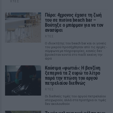
ΧΤΕΣ
Πάρο: 4χρονος έχασε τη ζωή
του σε πισίνα beach bar –
Βούτηξε ο μπάρμαν για να τον
ανασύρει
ΧΤΕΣ
Ο ιδιοκτήτης του beach bar και οι γονείς
του μικρού προσήχθησαν από τις αρχές -
σύμφωνα με πληροφορίες, κανείς δεν
βρισκόταν κοντά στο παιδί εκείνη την
ώρα
Καύσιμα «φωτιά»: Η βενζίνη
ξεπερνά τα 2 ευρώ το λίτρο
παρά την πτώση του αργού
πετρελαίου διεθνώς
ΧΤΕΣ
Οι διεθνείς τιμές του αργού πετρελαίου
υποχωρούν, αλλά στα πρατήρια οι τιμές
δεν ακολουθούν