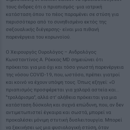
τους άνδρες ότι ο πριαπισμός -μια ιατρική
κατάσταση όπου το πέος παραμένει σε στύση για
περισσότερο από το συνηθισμένο εκτός της
σeξουαλικής διέγερσης- είναι μια πιθανή
παρενέργεια του κορωνοϊού.
Ο Χειρουργός Ουρολόγος – Ανδρολόγος
Κωνσταντίνος A. Ρόκκας MD σημειώνει ότι
πρόκειται για μια όχι και τόσο γνωστή παρενέργεια
της νόσου COVID-19, που, ωστόσο, πρέπει γιατροί
και κοινό να έχουν υπόψη τους. Όπως εξηγεί: «Ο
πριαπισμός προσφέρεται για χαλαρά αστεία και…
"τρολάρισμα", αλλά στ’ αλήθεια πρόκειται για μια
κατάσταση δύσκολη και συχνά επώδυνη, που, αν δεν
αντιμετωπιστεί έγκαιρα και σωστά, μπορεί να
προκαλέσει μόνιμη στυτική δυσλειτουργία. Μπορεί
να ξεκινήσει ως μια φυσιολογική στύση, όταν