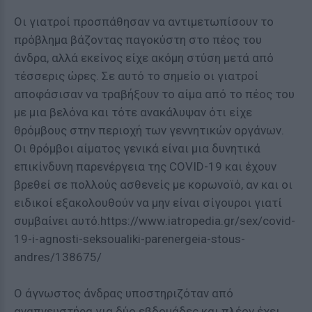
Οι γιατροί προσπάθησαν να αντιμετωπίσουν το
πρόβλημα βάζοντας παγοκύστη στο πέος του
άνδρα, αλλά εκείνος είχε ακόμη στύση μετά από
τέσσερις ώρες. Σε αυτό το σημείο οι γιατροί
αποφάσισαν να τραβήξουν το αίμα από το πέος του
με μια βελόνα και τότε ανακάλυψαν ότι είχε
θρόμβους στην περιοχή των γεννητικών οργάνων.
Οι θρόμβοι αίματος γενικά είναι μια δυνητικά
επικίνδυνη παρενέργεια της COVID-19 και έχουν
βρεθεί σε πολλούς ασθενείς με κορωνοϊό, αν και οι
ειδικοί εξακολουθούν να μην είναι σίγουροι γιατί
συμβαίνει αυτό.https://www.iatropedia.gr/sex/covid-
19-i-agnosti-seksoualiki-parenergeia-stous-
andres/138675/
Ο άγνωστος άνδρας υποστηριζόταν από
αναπνευστήρα για δύο εβδομάδες και πλέον έχει