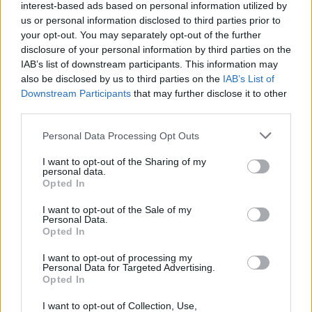
χαλαρή βραδιά και εμείς οι γυναίκες θα βρούμε
interest-based ads based on personal information utilized by
us or personal information disclosed to third parties prior to
δικές μας σκέψεις, δικούς μας προβληματισμούς."
your opt-out. You may separately opt-out of the further
disclosure of your personal information by third parties on the
theaterproject365
IAB’s list of downstream participants. This information may
also be disclosed by us to third parties on the
IAB’s List of
Downstream Participants
that may further disclose it to other
third parties.
"Η Αλεξάνδρα μέσα από έναν απολαυστικό γεμάτος
Personal Data Processing Opt Outs
πάθος μονόλογο και με αρκετές ψυχολογικές
I want to opt-out of the Sharing of my
διακυμάνσεις σε αφήνει με αμείωτο το ενδιαφέρον
personal data.
μέχρι να ξεστομίσει και την τελευταία ατάκα…Μην
Opted In
το χάσει κανείς"
I want to opt-out of the Sale of my
Personal Data.
Koita-magazine
Opted In
I want to opt-out of processing my
ΔΙΑΦΗΜΙΣΗ
Personal Data for Targeted Advertising.
Opted In
I want to opt-out of Collection, Use,