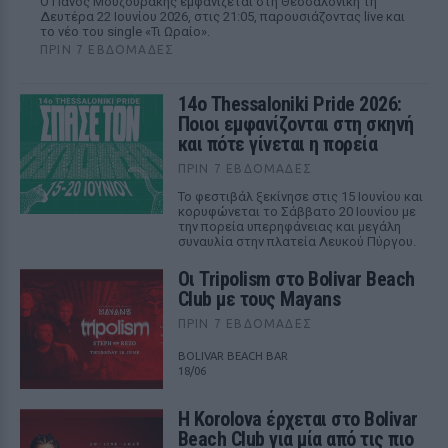
Ο Πάνος Μουζουράκης εμφανίζεται στη Θεσσαλονίκη τη
Δευτέρα 22 Ιουνίου 2026, στις 21:05, παρουσιάζοντας live και
το νέο του single «Τι Ωραίο».
ΠΡΙΝ 7 ΕΒΔΟΜΆΔΕΣ
14ο Thessaloniki Pride 2026:
Ποιοι εμφανίζονται στη σκηνή
και πότε γίνεται η πορεία
ΠΡΙΝ 7 ΕΒΔΟΜΆΔΕΣ
Το φεστιβάλ ξεκίνησε στις 15 Ιουνίου και
κορυφώνεται το Σάββατο 20 Ιουνίου με
την πορεία υπερηφάνειας και μεγάλη
συναυλία στην πλατεία Λευκού Πύργου.
Οι Tripolism στο Bolivar Beach
Club με τους Mayans
ΠΡΙΝ 7 ΕΒΔΟΜΆΔΕΣ
BOLIVAR BEACH BAR
18/06
Η Korolova έρχεται στο Bolivar
Beach Club για μία από τις πιο