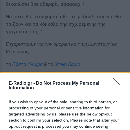
δικαιώσει βρε αδερφέ.. ααααααχ!!!
Να πάτε θα το ευχαριστηθεί το μεδούλι σας και θα
τρίζουν και τα κόκκαλα της σχωρεμένης της
γιαγιάκας σας..".
Ευχαριστούμε για την όμορφη κριτική Κωνσταντίνα
Κούτσικου,
το
Πάστα Φλώρα
& το
Street Radio
E-Radio.gr -
Do Not Process My Personal
Information
"Ο Δημήτρης Μυλωνάς σκηνοθετεί με απλότητα την
If you wish to opt-out of the sale, sharing to third parties, or
processing of your personal or sensitive information for
παράσταση και συγχρόνως κατορθώνει να φωτίσει
targeted advertising by us, please use the below opt-out
με έμπνευση όλες τις ψυχολογικές μεταπτώσεις
section to confirm your selection. Please note that after your
της πρωταγωνίστριας. Θα περάσετε μια ευχάριστη,
opt-out request is processed you may continue seeing