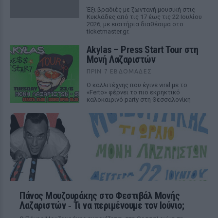
Έξι βραδιές με ζωντανή μουσική στις
Κυκλάδες από τις 17 έως τις 22 Ιουλίου
2026, με εισιτήρια διαθέσιμα στο
ticketmaster.gr.
Akylas – Press Start Tour στη
Μονή Λαζαριστών
ΠΡΙΝ 7 ΕΒΔΟΜΆΔΕΣ
Ο καλλιτέχνης που έγινε viral με το
«Ferto» φέρνει το πιο εκρηκτικό
καλοκαιρινό party στη Θεσσαλονίκη
Πάνος Μουζουράκης στο Φεστιβάλ Μονής
Λαζαριστών ‑ Τι να περιμένουμε τον Ιούνιο;