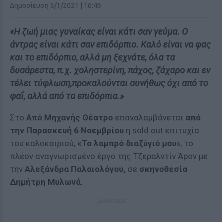
Δημοσίευση 5/1/2021 | 16:46
«
H
ζωή μιας γυναίκας είναι κάτι σαν γεύμα. Ο
άντρας είναι κάτι σαν επιδόρπιο.
Καλό είναι να φας
και το επιδόρπιο, αλλά μη ξεχνάτε, όλα τα
δυσάρεστα,
π.χ. χοληστερίνη, πάχος, ζάχαρο και εν
τέλει τύφλωση,
προκαλούνται συνήθως όχι από το
φαΐ, αλλά από τα επιδόρπια.»
Στο
Από Μηχανής Θέατρο
επαναλαμβάνεται
από
την Παρασκευή 6 Νοεμβρίου
η sold out επιτυχία
του καλοκαιριού,
«Το λαμπρό διαζύγιό μου
», το
πλέον αναγνωρισμένο έργο της Τζεραλντίν Άρον με
την
Αλεξάνδρα Παλαιολόγου,
σε
σκηνοθεσία
Δημήτρη Μυλωνά.
ΔΙΑΦΗΜΙΣΗ