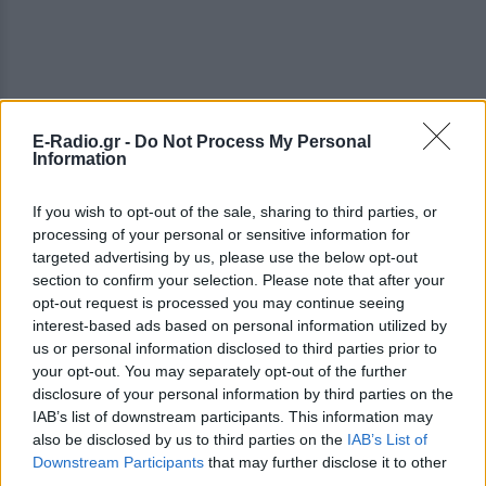
E-Radio.gr -
Do Not Process My Personal
Information
«Η Ελλάδα, ως γνωστόν, έχει εκφράσει την διάθεσή
της να ανταποκριθεί, σε περίπτωση σχετικής
If you wish to opt-out of the sale, sharing to third parties, or
πρόσκλησης της τουρκικής πλευράς, στη βάση του
processing of your personal or sensitive information for
Διεθνούς Δικαίου με αντικείμενο την οριοθέτηση
targeted advertising by us, please use the below opt-out
section to confirm your selection. Please note that after your
ΑΟΖ και υφαλοκρηπίδας» τονίζει χαρακτηριστικά.
opt-out request is processed you may continue seeing
interest-based ads based on personal information utilized by
Να σημειωθεί ότι νωρίτερα σήμερα σε δηλώσεις
us or personal information disclosed to third parties prior to
του ο Τούρκος υπουργός Εξωτερικών Μεβλούτ
your opt-out. You may separately opt-out of the further
Τσαβούσογλου ανέφερε ότι η Τουρκία καλεί την
disclosure of your personal information by third parties on the
Ελλάδα για επανεκκίνηση των διερευνητικών εντός
IAB’s list of downstream participants. This information may
also be disclosed by us to third parties on the
IAB’s List of
του Ιανουαρίου.
Downstream Participants
that may further disclose it to other
third parties.