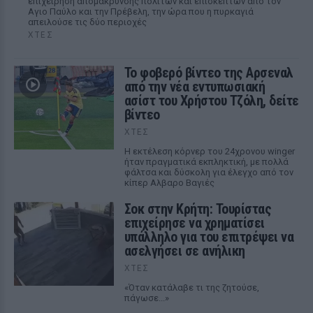
επιχείρηση απομάκρυνσης πολιτών και επισκεπτών από τον
Αγιο Παύλο και την Πρέβελη, την ώρα που η πυρκαγιά
απειλούσε τις δύο περιοχές
ΧΤΕΣ
Το φοβερό βίντεο της Αρσεναλ
από την νέα εντυπωσιακή
ασίστ του Χρήστου Τζόλη, δείτε
βίντεο
ΧΤΕΣ
Η εκτέλεση κόρνερ του 24χρονου winger
ήταν πραγματικά εκπληκτική, με πολλά
φάλτσα και δύσκολη για έλεγχο από τον
κίπερ Αλβαρο Βαγιές
Σοκ στην Κρήτη: Τουρίστας
επιχείρησε να χρηματίσει
υπάλληλο για του επιτρέψει να
ασελγήσει σε ανήλικη
ΧΤΕΣ
«Όταν κατάλαβε τι της ζητούσε,
πάγωσε...»