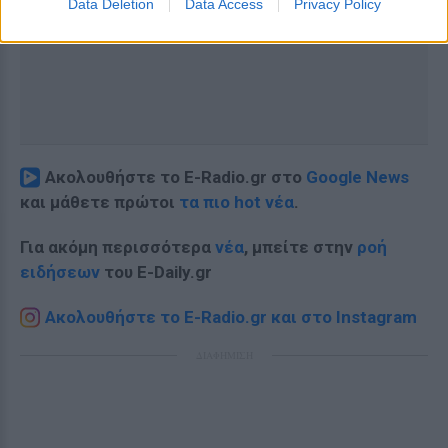
Data Deletion
Data Access
Privacy Policy
Ακολουθήστε το E-Radio.gr στο
Google News
και μάθετε πρώτοι
τα πιο hot νέα
.
Για ακόμη περισσότερα
νέα
, μπείτε στην
ροή
ειδήσεων
του E-Daily.gr
Ακολουθήστε το E-Radio.gr και στο Instagram
ΔΙΑΦΗΜΙΣΗ