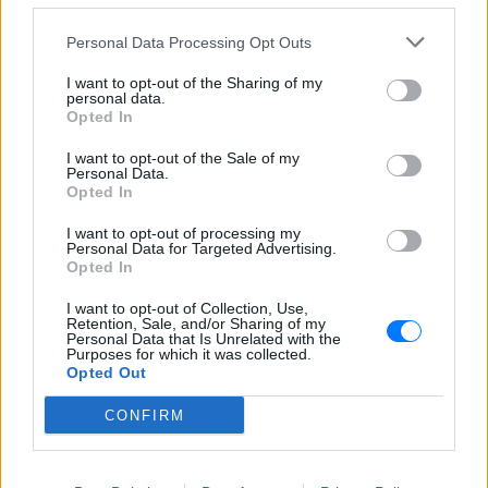
Υπενθυμίζεται ότι ο τελευταίος γύρος των
διερευνητικών είχε πραγματοποιηθεί το 2016 στην
Personal Data Processing Opt Outs
Αθήνα.
I want to opt-out of the Sharing of my
personal data.
[ΠΗΓΗ]
Opted In
I want to opt-out of the Sale of my
Personal Data.
ΔΙΑΦΗΜΙΣΗ
Opted In
I want to opt-out of processing my
Personal Data for Targeted Advertising.
Opted In
I want to opt-out of Collection, Use,
Retention, Sale, and/or Sharing of my
Personal Data that Is Unrelated with the
Purposes for which it was collected.
Opted Out
CONFIRM