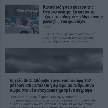
Καταδίωξη στο κέντρο της
Θεσσαλονίκης: Έσπασαν το
τζάμι του οδηγού – «Μην κάνεις
μ@@@», του φώναζαν
ΧΤΕΣ
Εξαιτίας των υψηλών ταχυτήτων το
λευκό όχημα έχασε τον έλεγχο και
καρφώθηκε πάνω σε κολονάκια.
Αρχεία UFO: Αθόρυβα τριγωνικά σκάφη 152
μέτρων και μεταλλική σφαίρα με ανθρώπινο
σώμα στα νέα αποχαρακτηρισμένα έγγραφα
Η κυβέρνηση Τραμπ δημοσίευσε την 5η παρτίδα
αποχαρακτηρισμένων αρχείων με αναφορές στρατιωτικών
πιλότων, μαρτύρων και αναλύσεων του FBI για ανεξήγητα
εναέρια φαινόμενα σε ΗΠΑ, Βραζιλία και Αφγανιστάν.