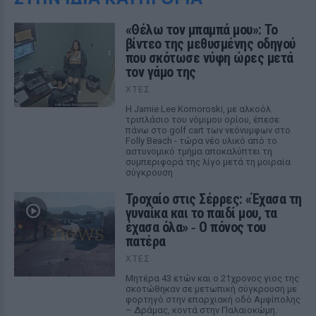
«Θέλω τον μπαμπά μου»: Το
βίντεο της μεθυσμένης οδηγού
που σκότωσε νύφη ώρες μετά
τον γάμο της
ΧΤΕΣ
Η Jamie Lee Komoroski, με αλκοόλ
τριπλάσιο του νόμιμου ορίου, έπεσε
πάνω στο golf cart των νεόνυμφων στο
Folly Beach - τώρα νέο υλικό από το
αστυνομικό τμήμα αποκαλύπτει τη
συμπεριφορά της λίγο μετά τη μοιραία
σύγκρουση
Τροχαίο στις Σέρρες: «Έχασα τη
γυναίκα και το παιδί μου, τα
έχασα όλα» ‑ Ο πόνος του
πατέρα
ΧΤΕΣ
Μητέρα 43 ετών και ο 21χρονος γιος της
σκοτώθηκαν σε μετωπική σύγκρουση με
φορτηγό στην επαρχιακή οδό Αμφίπολης
– Δράμας, κοντά στην Παλαιοκώμη.