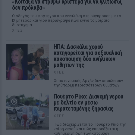
«Κοίταξα να στρίψω αριστερά για να γλιτώσω,
δεν πρόλαβα»
Ο οδηγός του φορτηγού που ενεπλάκη στη σύγκρουση με το
ΙΧ μητέρας και γιου περιέγραψε πώς έγινε το μοιραίο
δυστύχημα.
ΧΤΕΣ
ΗΠΑ: Δασκάλα χορού
κατηγορείται για σeξουαλική
κακοποίηση δύο ανήλικων
μαθητών της
ΧΤΕΣ
Οι αστυνομικές Αρχές δεν αποκλείουν
την ύπαρξη περισσότερων θυμάτων
Πουέρτο Ρίκο: Διανομή νερού
με δελτίο εν μέσω
παρατεταμένης ξηρασίας
ΧΤΕΣ
Πώς διαχειρίζεται το Πουέρτο Ρίκο την
κρίση νερού και πώς επηρεάζεται η
καθημερινή ζωή των κατοίκων