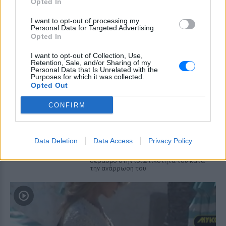
ομορφιά της, δείτε την
Opted In
εντυπωσιακή μεταμόρφωσή
I want to opt-out of processing my
της
Personal Data for Targeted Advertising.
Opted In
ΠΡΙΝ 10 ΏΡΕΣ
Μετά την αυθόρμητη φωτογραφία που
I want to opt-out of Collection, Use,
την έκανε γνωστή, η Ελίζαμπεθ Ντέστα
Retention, Sale, and/or Sharing of my
εντυπωσίασε ξανά με μια λαμπερή
Personal Data that Is Unrelated with the
μεταμόρφωση
Purposes for which it was collected.
Opted Out
Πέρεζ Χίλτον: Τι λέει η
οικογένειά του μετά το
CONFIRM
σοκαριστικό live στο TikTok
ΠΡΙΝ 10 ΏΡΕΣ
Ο 48χρονος blogger νοσηλεύεται σε
Data Deletion
Data Access
Privacy Policy
νοσοκομείο μετά το περιστατικό που
έγινε στο σπίτι του - οι δικοί του ζητούν
σεβασμό στην ιδιωτικότητά του κατά
την ανάρρωσή του