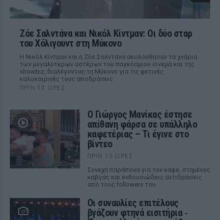
Ζόε Σαλντάνα και Νικόλ Κίντμαν: Οι δύο σταρ
του Χόλιγουντ στη Μύκονο
Η Νικόλ Κίντμαν και η Ζόε Σαλντάνα ακολούθησαν τα χνάρια
των μεγαλύτερων αστέρων του παγκόσμιου σινεμά και της
showbiz, διαλέγοντας τη Μύκονο για τις φετινές
καλοκαιρινές τους αποδράσεις.
ΠΡΙΝ 10 ΏΡΕΣ
Ο Γιώργος Μανίκας έστησε
απίθανη φάρσα σε υπάλληλο
καφετέριας – Τι έγινε στο
βίντεο
ΠΡΙΝ 10 ΏΡΕΣ
Συνεχή παράπονα για τον καφέ, στημένος
καβγάς και ενθουσιώδεις αντιδράσεις
από τους followers του
Οι συναυλίες επιτέλους
βγάζουν φτηνά εισιτήρια ‑