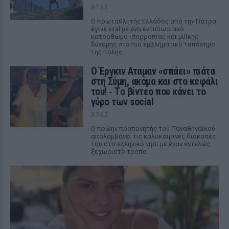
ΧΤΕΣ
Ο πρωταθλητής Ελλάδος από την Πάτρα
έγινε viral με ένα εντυπωσιακό
κατόρθωμα ισορροπίας και μυϊκής
δύναμης στο πιο εμβληματικό τοπόσημο
της πόλης.
Ο Έργκιν Αταμαν «σπάει» πιάτα
στη Σύμη, ακόμα και στο κεφάλι
του! ‑ Tο βίντεο που κάνει το
γύρο των social
ΧΤΕΣ
Ο πρώην προπονητής του Παναθηναϊκού
απολαμβάνει τις καλοκαιρινές διακοπές
του στο ελληνικό νησί με έναν εντελώς
ξεχωριστό τρόπο.