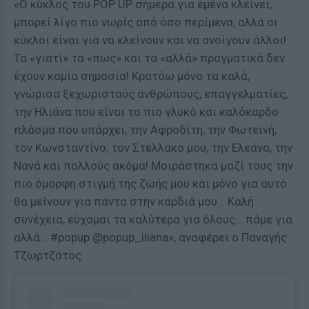
«Ο κύκλος του POP UP σήμερα για εμένα κλείνει,
μπορεί λίγο πιο νωρίς από όσο περίμενα, αλλά οι
κύκλοι είναι για να κλείνουν και να ανοίγουν άλλοι!
Τα «γιατί» τα «πως» και τα «αλλά» πραγματικά δεν
έχουν καμία σημασία! Κρατάω μόνο τα καλά,
γνώρισα ξεχωριστούς ανθρώπους, επαγγελματίες,
την Ηλιάνα που είναι το πιο γλυκό και καλόκαρδο
πλάσμα που υπάρχει, την Αφροδίτη, την Φωτεινή,
τον Κωνσταντίνο, τον Στελλάκο μου, την Ελεάνα, την
Νανά και πολλούς ακόμα! Μοιράστηκα μαζί τους την
πιο όμορφη στιγμή της ζωής μου και μόνο για αυτό
θα μείνουν για πάντα στην καρδιά μου… Καλή
συνέχεια, εύχομαι τα καλύτερα για όλους… πάμε για
αλλά… #popup @popup_iliana», αναφέρει ο Παναγής
Τζωρτζάτος.