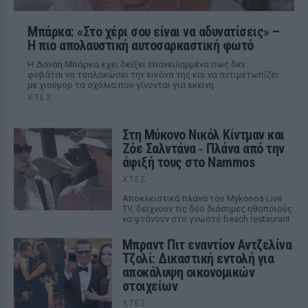
Μπάρκα: «Στο χέρι σου είναι να αδυνατίσεις» –
Η πιο απολαυστική αυτοσαρκαστική φωτό
Η Δανάη Μπάρκα έχει δείξει επανειλημμένα πως δεν
φοβάται να τσαλακώσει την εικόνα της και να αντιμετωπίζει
με χιούμορ τα σχόλια που γίνονται για εκείνη.
ΧΤΕΣ
Στη Μύκονο Νικόλ Κίντμαν και
Ζόε Σαλντάνα ‑ Πλάνα από την
άφιξή τους στο Nammos
ΧΤΕΣ
Αποκλειστικά πλάνα του Mykonos Live
TV, δείχνουν τις δύο διάσημες ηθοποιούς
να φτάνουν στο γνωστό beach restaurant
Μπραντ Πιτ εναντίον Αντζελίνα
Τζολί: Δικαστική εντολή για
αποκάλυψη οικονομικών
στοιχείων
ΧΤΕΣ