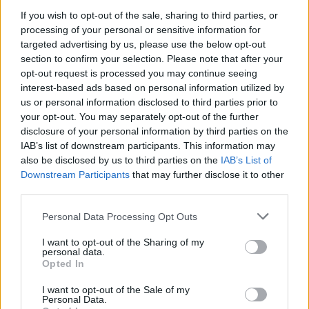
If you wish to opt-out of the sale, sharing to third parties, or
processing of your personal or sensitive information for
targeted advertising by us, please use the below opt-out
section to confirm your selection. Please note that after your
opt-out request is processed you may continue seeing
interest-based ads based on personal information utilized by
us or personal information disclosed to third parties prior to
your opt-out. You may separately opt-out of the further
ΔΕΙΤΕ ΕΠΙΣΗΣ
disclosure of your personal information by third parties on the
IAB’s list of downstream participants. This information may
ΣΤΗΝ ΙΔΙΑ ΚΑΤΗΓΟΡΙΑ
also be disclosed by us to third parties on the
IAB’s List of
Downstream Participants
that may further disclose it to other
Η Αποστολία Ζώη σε παραλία:
third parties.
«Χαρούμενη, γεμάτη αλμύρα»
Personal Data Processing Opt Outs
ΠΡΙΝ 10 ΏΡΕΣ
Οι φωτογραφίες που ανάρτησε στο
I want to opt-out of the Sharing of my
Instagram η Αποστολία Ζώη
personal data.
Opted In
Νεαρή γυναίκα από την Αιθιοπία
I want to opt-out of the Sale of my
έγινε viral με τη φυσική
Personal Data.