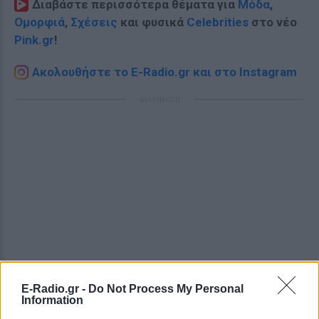
Διαβάστε περισσότερα θέματα για
Μόδα
,
Ομορφιά
,
Σχέσεις
και φυσικά
Celebrities
στο νέο
Pink.gr
!
Ακολουθήστε το E-Radio.gr και στο Instagram
ΔΙΑΦΗΜΙΣΗ
E-Radio.gr -
Do Not Process My Personal
Information