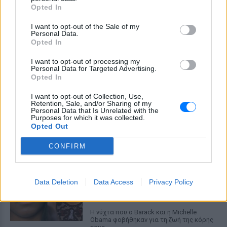
ΠΡΙΝ 8 ΏΡΕΣ
Opted In
Η εκδήλωση διοργανώθηκε με
εξαιρετικά αυστηρά μέτρα για την
I want to opt-out of the Sale of my
προστασία της ιδιωτικής ζωής του
Personal Data.
ζευγαριού
Opted In
Πού εξαφανίστηκε η Dido; Η
I want to opt-out of processing my
τραγουδίστρια που πούλησε 40
Personal Data for Targeted Advertising.
Opted In
εκ. δίσκους άφησε τη δόξα και
άλλαξε ζωή
I want to opt-out of Collection, Use,
ΠΡΙΝ 8 ΏΡΕΣ
Retention, Sale, and/or Sharing of my
Personal Data that Is Unrelated with the
Με επιτυχίες όπως τα «Thank You»,
Purposes for which it was collected.
«White Flag» και τη θρυλική συνεργασία
Opted Out
της με τον Eminem στο «Stan», η Dido
έγινε μία από τις μεγαλύτερες ποπ σταρ
CONFIRM
των 00s
Η πιο δύσκολη στιγμή στη ζωή
του Barack Obama δεν συνέβη
Data Deletion
Data Access
Privacy Policy
στον Λευκό Οίκο
ΠΡΙΝ 8 ΏΡΕΣ
Η νύχτα που ο Barack και η Michelle
Obama φοβήθηκαν για τη ζωή της κόρης