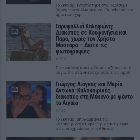
Το ζευγάρι εντοπίστηκε στο Παρίσι με
βέρες του γαλλικού οίκου Boucheron στο
αριστερό χέρι
Γαρυφαλλιά Καληφώνη:
Διακοπές σε Κουφονήσια και
Πάρο, χωρίς τον Χρήστο
Μάστορα – Δείτε τις
φωτογραφίες
ΧΤΕΣ
Στις εικόνες που ανέβασε ποζάρει με το
μαγιό της στα υπέροχα νερά της Πάρου
Γιώργος Λιάγκας και Μαρία
Αντωνά: Καλοκαιρινές
διακοπές στη Μύκονο με φόντο
το Αιγαίο
ΧΤΕΣ
Το ζευγάρι απολαμβάνει τις
καλοκαιρινές στιγμές πριν επιστρέψει
στις υποχρεώσεις της Αθήνας