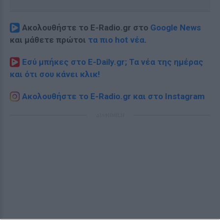
Ακολουθήστε το E-Radio.gr στο
Google News
και μάθετε πρώτοι
τα πιο hot νέα
.
Εσύ μπήκες στο E-Daily.gr; Τα νέα της ημέρας
και ότι σου κάνει κλικ!
Ακολουθήστε το E-Radio.gr και στο Instagram
ΔΙΑΦΗΜΙΣΗ