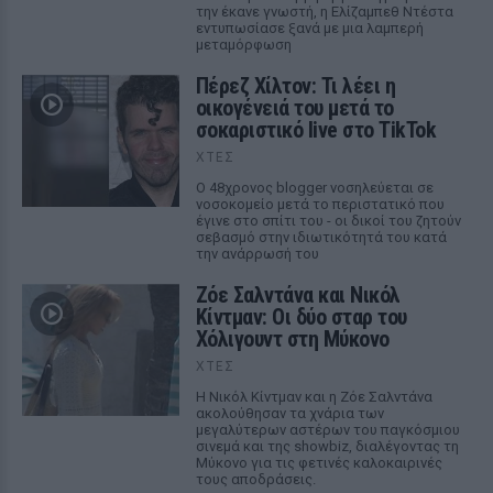
την έκανε γνωστή, η Ελίζαμπεθ Ντέστα
εντυπωσίασε ξανά με μια λαμπερή
μεταμόρφωση
Πέρεζ Χίλτον: Τι λέει η
οικογένειά του μετά το
σοκαριστικό live στο TikTok
ΧΤΕΣ
Ο 48χρονος blogger νοσηλεύεται σε
νοσοκομείο μετά το περιστατικό που
έγινε στο σπίτι του - οι δικοί του ζητούν
σεβασμό στην ιδιωτικότητά του κατά
την ανάρρωσή του
Ζόε Σαλντάνα και Νικόλ
Κίντμαν: Οι δύο σταρ του
Χόλιγουντ στη Μύκονο
ΧΤΕΣ
Η Νικόλ Κίντμαν και η Ζόε Σαλντάνα
ακολούθησαν τα χνάρια των
μεγαλύτερων αστέρων του παγκόσμιου
σινεμά και της showbiz, διαλέγοντας τη
Μύκονο για τις φετινές καλοκαιρινές
τους αποδράσεις.