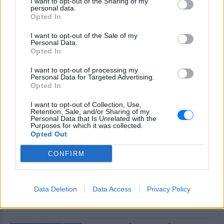
Μαρίας Σολωμού στη θάλασσα:
I want to opt-out of the Sharing of my
personal data.
Η τέλεια ώρα, γράφει από τη
Opted In
Σαντορίνη
ΧΤΕΣ
I want to opt-out of the Sale of my
Personal Data.
Η ηθοποιός μοιράστηκε μία φωτογραφία
Opted In
της με μαγιό από παραλία του νησιού
I want to opt-out of processing my
Personal Data for Targeted Advertising.
Opted In
I want to opt-out of Collection, Use,
Retention, Sale, and/or Sharing of my
Personal Data that Is Unrelated with the
Purposes for which it was collected.
Opted Out
Εύη Βατίδου: Αναψε φωτιές με κόκκινο μπικίνι
CONFIRM
στην παραλία της Μυκόνου
Το πρώην μοντέλο απολάμβανε χαλαρές στιγμές στην
παραλία Αγράρι, με την κάμερα του Mykonos Live TV να την
Data Deletion
Data Access
Privacy Policy
καταγράφει
ΧΤΕΣ