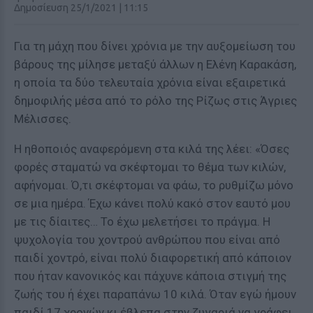
Δημοσίευση 25/1/2021 | 11:15
Για τη μάχη που δίνει χρόνια με την αυξομείωση του
βάρους της μίλησε μεταξύ άλλων η Ελένη Καρακάση,
η οποία τα δύο τελευταία χρόνια είναι εξαιρετικά
δημοφιλής μέσα από το ρόλο της Ρίζως στις Άγριες
Μέλισσες.
Η ηθοποιός αναφερόμενη στα κιλά της λέει: «Όσες
φορές σταματώ να σκέφτομαι το θέμα των κιλών,
αφήνομαι. Ό,τι σκέφτομαι να φάω, το ρυθμίζω μόνο
σε μια ημέρα. Έχω κάνει πολύ κακό στον εαυτό μου
με τις δίαιτες… Το έχω μελετήσει το πράγμα. Η
ψυχολογία του χοντρού ανθρώπου που είναι από
παιδί χοντρό, είναι πολύ διαφορετική από κάποιον
που ήταν κανονικός και πάχυνε κάποια στιγμή της
ζωής του ή έχει παραπάνω 10 κιλά. Όταν εγώ ήμουν
παιδί 17 χρονών κι έβλεπα στην ζυγαριά να γράφει