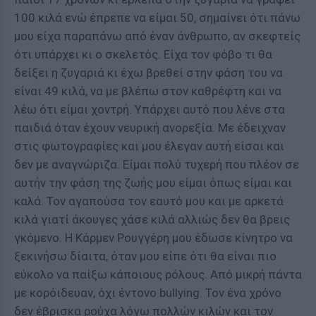
100 κιλά ενώ έπρεπε να είμαι 50, σημαίνει ότι πάνω
μου είχα παραπάνω από έναν άνθρωπο, αν σκεφτείς
ότι υπάρχει κι ο σκελετός. Είχα τον φόβο τι θα
δείξει η ζυγαριά κι έχω βρεθεί στην φάση του να
είναι 49 κιλά, να με βλέπω στον καθρέφτη και να
λέω ότι είμαι χοντρή. Υπάρχει αυτό που λένε στα
παιδιά όταν έχουν νευρική ανορεξία. Με έδειχναν
στις φωτογραφίες και μου έλεγαν αυτή είσαι και
δεν με αναγνώριζα. Είμαι πολύ τυχερή που πλέον σε
αυτήν την φάση της ζωής μου είμαι όπως είμαι και
καλά. Τον αγαπούσα τον εαυτό μου και με αρκετά
κιλά γιατί άκουγες χάσε κιλά αλλιώς δεν θα βρεις
γκόμενο. Η Κάρμεν Ρουγγέρη μου έδωσε κίνητρο να
ξεκινήσω δίαιτα, όταν μου είπε ότι θα είναι πιο
εύκολο να παίξω κάποιους ρόλους. Από μικρή πάντα
με κορόιδευαν, όχι έντονο bullying. Τον ένα χρόνο
δεν έβρισκα ρούχα λόγω πολλών κιλών και τον