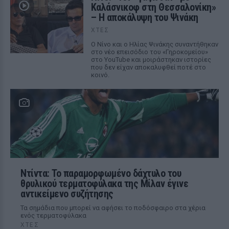
Καλάσνικοφ στη Θεσσαλονίκη»
– Η αποκάλυψη του Ψινάκη
ΧΤΕΣ
Ο Νίνο και ο Ηλίας Ψινάκης συναντήθηκαν
στο νέο επεισόδιο του «Γηροκομείου»
στο YouTube και μοιράστηκαν ιστορίες
που δεν είχαν αποκαλυφθεί ποτέ στο
κοινό.
Ντίντα: Το παραμορφωμένο δάχτυλο του
θρυλικού τερματοφύλακα της Μίλαν έγινε
αντικείμενο συζήτησης
Τα σημάδια που μπορεί να αφήσει το ποδόσφαιρο στα χέρια
ενός τερματοφύλακα
ΧΤΕΣ