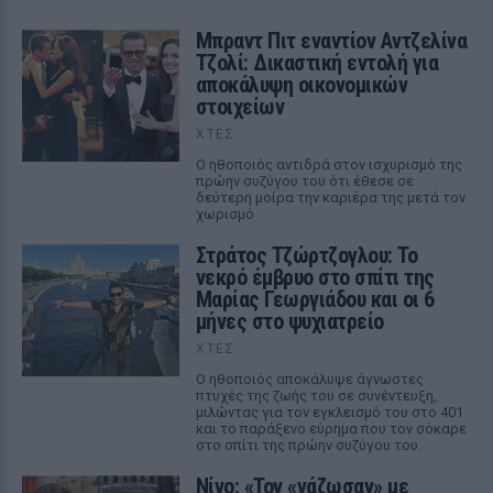
Μπραντ Πιτ εναντίον Αντζελίνα
Τζολί: Δικαστική εντολή για
αποκάλυψη οικονομικών
στοιχείων
ΧΤΕΣ
Ο ηθοποιός αντιδρά στον ισχυρισμό της
πρώην συζύγου του ότι έθεσε σε
δεύτερη μοίρα την καριέρα της μετά τον
χωρισμό
Στράτος Τζώρτζογλου: Το
νεκρό έμβρυο στο σπίτι της
Μαρίας Γεωργιάδου και οι 6
μήνες στο ψυχιατρείο
ΧΤΕΣ
Ο ηθοποιός αποκάλυψε άγνωστες
πτυχές της ζωής του σε συνέντευξη,
μιλώντας για τον εγκλεισμό του στο 401
και το παράξενο εύρημα που τον σόκαρε
στο σπίτι της πρώην συζύγου του.
Νίνο: «Τον «γάζωσαν» με