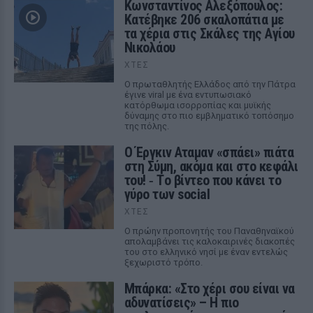
Κωνσταντίνος Αλεξόπουλος:
Κατέβηκε 206 σκαλοπάτια με
τα χέρια στις Σκάλες της Αγίου
Νικολάου
ΧΤΕΣ
Ο πρωταθλητής Ελλάδος από την Πάτρα
έγινε viral με ένα εντυπωσιακό
κατόρθωμα ισορροπίας και μυϊκής
δύναμης στο πιο εμβληματικό τοπόσημο
της πόλης.
Ο Έργκιν Αταμαν «σπάει» πιάτα
στη Σύμη, ακόμα και στο κεφάλι
του! ‑ Tο βίντεο που κάνει το
γύρο των social
ΧΤΕΣ
Ο πρώην προπονητής του Παναθηναϊκού
απολαμβάνει τις καλοκαιρινές διακοπές
του στο ελληνικό νησί με έναν εντελώς
ξεχωριστό τρόπο.
Μπάρκα: «Στο χέρι σου είναι να
αδυνατίσεις» – Η πιο