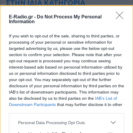
ΣΤΗΝ ΙΔΙΑ ΚΑΤΗΓΟΡΙΑ
Οι συναυλίες επιτέλους
E-Radio.gr -
Do Not Process My Personal
βγάζουν φτηνά εισιτήρια ‑
Information
Ποιοι καλλιτέχνες κατέβασαν
τις τιμές
If you wish to opt-out of the sale, sharing to third parties, or
ΠΡΙΝ 4 ΏΡΕΣ
processing of your personal or sensitive information for
targeted advertising by us, please use the below opt-out
Οι fans δεν αντέχουν άλλες αυξήσεις: Τα
φθηνά εισιτήρια που εξαφανίζονται σε
section to confirm your selection. Please note that after your
λίγα λεπτά
opt-out request is processed you may continue seeing
interest-based ads based on personal information utilized by
Ο διάσημος κιθαρίστας απο τον
us or personal information disclosed to third parties prior to
οποιο εμπνεύστηκε το όνομα
your opt-out. You may separately opt-out of the further
της η Αση Μπήλιου ‑ Πώς τη
disclosure of your personal information by third parties on the
βάφτισαν
IAB’s list of downstream participants. This information may
ΠΡΙΝ 4 ΏΡΕΣ
also be disclosed by us to third parties on the
IAB’s List of
Το πραγματικό της όνομα δεν είναι Αση:
Downstream Participants
that may further disclose it to other
Η απίστευτη ιστορία πίσω από την
third parties.
απόφαση της Ασης Μπήλιου που
ελάχιστοι γνώριζαν
Personal Data Processing Opt Outs
Το απογευματινό μπάνιο της