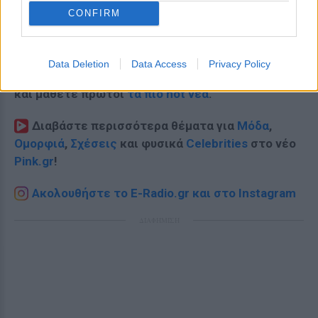
CONFIRM
Data Deletion
Data Access
Privacy Policy
Ακολουθήστε το E-Radio.gr στο
Google News
και μάθετε πρώτοι
τα πιο hot νέα
.
Διαβάστε περισσότερα θέματα για
Μόδα
,
Ομορφιά
,
Σχέσεις
και φυσικά
Celebrities
στο νέο
Pink.gr
!
Ακολουθήστε το E-Radio.gr και στο Instagram
ΔΙΑΦΗΜΙΣΗ