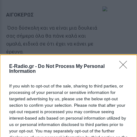
ΑΙΓΟΚΕΡΩΣ
Όσο δύσκολη και να είναι μια δουλειά
σας σήμερα όλα θα πάνε καλά και
ομαλά, ειδικά σε ότι έχει να κάνει με
έρευνα.
E-Radio.gr -
Do Not Process My Personal
ΥΔΡΟΧΟΟΣ
Information
Ασχοληθείτε με θέματα που σας
If you wish to opt-out of the sale, sharing to third parties, or
ταλαιπωρούν για καιρό και τα
processing of your personal or sensitive information for
targeted advertising by us, please use the below opt-out
αποφεύγετε.
section to confirm your selection. Please note that after your
opt-out request is processed you may continue seeing
interest-based ads based on personal information utilized by
ΙΧΘΕΙΣ
us or personal information disclosed to third parties prior to
your opt-out. You may separately opt-out of the further
Δεν θα μπορείτε να το κάνετε για