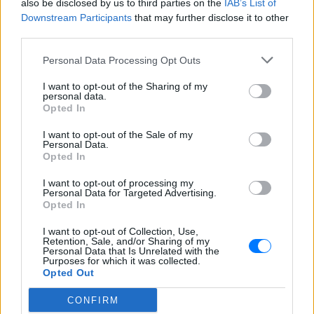
also be disclosed by us to third parties on the
IAB’s List of
Εσύ μπήκες στο E-Daily.gr; Τα νέα της ημέρας
Downstream Participants
that may further disclose it to other
και ότι σου κάνει κλικ!
third parties.
Personal Data Processing Opt Outs
Ακολουθήστε το E-Radio.gr και στο Instagram
I want to opt-out of the Sharing of my
ΔΙΑΦΗΜΙΣΗ
personal data.
Opted In
I want to opt-out of the Sale of my
Personal Data.
Opted In
I want to opt-out of processing my
Personal Data for Targeted Advertising.
Opted In
I want to opt-out of Collection, Use,
Retention, Sale, and/or Sharing of my
Personal Data that Is Unrelated with the
Purposes for which it was collected.
Opted Out
CONFIRM