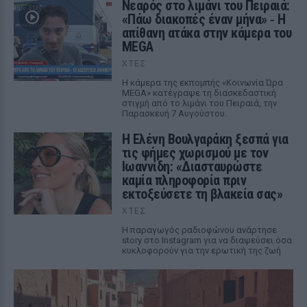
Νεαρός στο λιμάνι του Πειραιά:
«Πάω διακοπές έναν μήνα» ‑ Η
απίθανη ατάκα στην κάμερα του
MEGA
ΧΤΕΣ
Η κάμερα της εκπομπής «Κοινωνία Ώρα
MEGA» κατέγραψε τη διασκεδαστική
στιγμή από το λιμάνι του Πειραιά, την
Παρασκευή 7 Αυγούστου.
Η Ελένη Βουλγαράκη ξεσπά για
τις φήμες χωρισμού με τον
Ιωαννίδη: «Διασταυρώστε
καμία πληροφορία πριν
εκτοξεύσετε τη βλακεία σας»
ΧΤΕΣ
Η παραγωγός ραδιοφώνου ανάρτησε
story στο Instagram για να διαψεύσει όσα
κυκλοφορούν για την ερωτική της ζωή