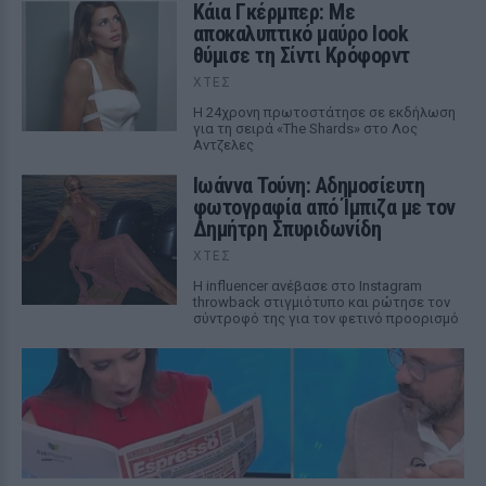
Κάια Γκέρμπερ: Με
αποκαλυπτικό μαύρο look
θύμισε τη Σίντι Κρόφορντ
ΧΤΕΣ
Η 24χρονη πρωτοστάτησε σε εκδήλωση
για τη σειρά «The Shards» στο Λος
Αντζελες
Ιωάννα Τούνη: Αδημοσίευτη
φωτογραφία από Ίμπιζα με τον
Δημήτρη Σπυριδωνίδη
ΧΤΕΣ
Η influencer ανέβασε στο Instagram
throwback στιγμιότυπο και ρώτησε τον
σύντροφό της για τον φετινό προορισμό