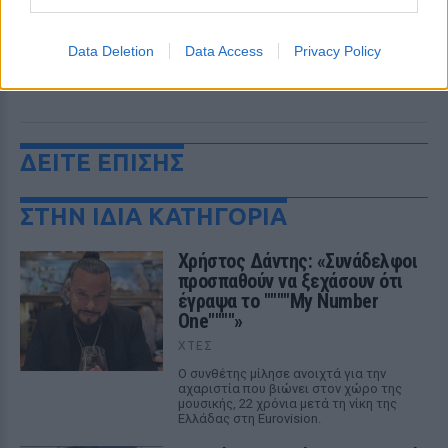
Data Deletion
Data Access
Privacy Policy
ΔΕΙΤΕ ΕΠΙΣΗΣ
ΣΤΗΝ ΙΔΙΑ ΚΑΤΗΓΟΡΙΑ
Χρήστος Δάντης: «Συνάδελφοι
προσπαθούν να ξεχάσουν ότι
έγραψα το """"My Number
One""""»
ΧΤΕΣ
Ο συνθέτης μίλησε ανοιχτά για την
αχαριστία που βιώνει στον χώρο της
μουσικής, 22 χρόνια μετά τη νίκη της
Ελλάδας στη Eurovision.