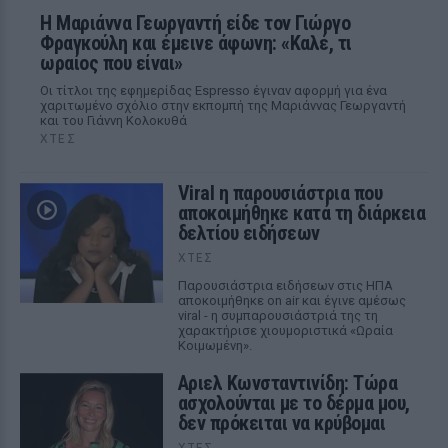
Η Μαριάννα Γεωργαντή είδε τον Γιώργο
Φραγκούλη και έμεινε άφωνη: «Καλέ, τι
ωραίος που είναι»
Οι τίτλοι της εφημερίδας Espresso έγιναν αφορμή για ένα
χαριτωμένο σχόλιο στην εκπομπή της Μαριάννας Γεωργαντή
και του Γιάννη Κολοκυθά
ΧΤΕΣ
Viral η παρουσιάστρια που
αποκοιμήθηκε κατά τη διάρκεια
δελτίου ειδήσεων
ΧΤΕΣ
Παρουσιάστρια ειδήσεων στις ΗΠΑ
αποκοιμήθηκε on air και έγινε αμέσως
viral - η συμπαρουσιάστριά της τη
χαρακτήρισε χιουμοριστικά «Ωραία
Κοιμωμένη».
Αριελ Κωνσταντινίδη: Τώρα
ασχολούνται με το δέρμα μου,
δεν πρόκειται να κρύβομαι
ΧΤΕΣ