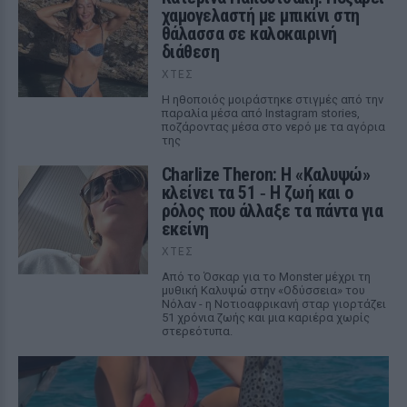
χαμογελαστή με μπικίνι στη
θάλασσα σε καλοκαιρινή
διάθεση
ΧΤΕΣ
Η ηθοποιός μοιράστηκε στιγμές από την
παραλία μέσα από Instagram stories,
ποζάροντας μέσα στο νερό με τα αγόρια
της
Charlize Theron: Η «Καλυψώ»
κλείνει τα 51 ‑ H ζωή και ο
ρόλος που άλλαξε τα πάντα για
εκείνη
ΧΤΕΣ
Από το Όσκαρ για το Monster μέχρι τη
μυθική Καλυψώ στην «Οδύσσεια» του
Νόλαν - η Νοτιοαφρικανή σταρ γιορτάζει
51 χρόνια ζωής και μια καριέρα χωρίς
στερεότυπα.