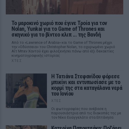
Το μαροκινό χωριό που έγινε Τροία για τον
Nolan, Yunkai για το Game of Thrones και
σκηνικό για το βίντεο κλιπ ... της Βανδή
Από το «Lawrence of Arabia» και το Game of Thrones μέχρι
την «Οδύσσεια» του Christopher Nolan, το οχυρωμένο χωριό
Αΐτ Μπεν Χαντού έχει φιλοξενήσει πάνω από έξι δεκαετίες
κινηματογραφικής ιστορίας
ΧΤΕΣ
Η Τατιάνα Στεφανίδου φόρεσε
μπικίνι και εντυπωσίασε με το
κορμί της στα καταγάλανα νερά
του Ιονίου
ΧΤΕΣ
Οι φωτογραφίες που ανέβασε η
παρουσιάστρια από τις διακοπές της με
τον Νίκο Ευαγγελάτο στα Επτάνησα
Κατερίνα Παπουτσάκη: Ποζάρει