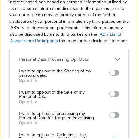
interest-based ads based on personal information utilized by
us or personal information disclosed to third parties prior to
your opt-out. You may separately opt-out of the further
Πώς να αποφύγεις το σύγκαμα
disclosure of your personal information by third parties on the
ανάμεσα στους μηρούς
IAB’s list of downstream participants. This information may
ΣΉΜΕΡΑ
also be disclosed by us to third parties on the
IAB’s List of
Έχει συμβεί σε όλες
Downstream Participants
that may further disclose it to other
third parties.
Ποιος εφηύρε πραγματικά το
Personal Data Processing Opt Outs
χωνάκι του παγωτού;
I want to opt-out of the Sharing of my
ΣΉΜΕΡΑ
personal data.
Opted In
Έξι άνθρωποι ισχυρίστηκαν ότι εφηύραν
το χωνάκι την ίδια ημέρα
I want to opt-out of the Sale of my
Personal Data.
Opted In
I want to opt-out of processing my
Personal Data for Targeted Advertising.
Opted In
I want to opt-out of Collection, Use,