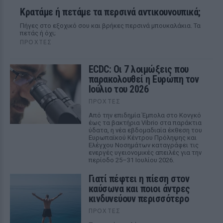
Κρατάμε ή πετάμε τα περσινά αντικουνουπικά;
Πήγες στο εξοχικό σου και βρήκες περσινά μπουκαλάκια. Τα
πετάς ή όχι;
ΠΡΟΧΤΈΣ
ECDC: Οι 7 λοιμώξεις που
παρακολουθεί η Ευρώπη τον
Ιούλιο του 2026
ΠΡΟΧΤΈΣ
Από την επιδημία Έμπολα στο Κονγκό
έως τα βακτήρια Vibrio στα παράκτια
ύδατα, η νέα εβδομαδιαία έκθεση του
Ευρωπαϊκού Κέντρου Πρόληψης και
Ελέγχου Νοσημάτων καταγράφει τις
ενεργές υγειονομικές απειλές για την
περίοδο 25–31 Ιουλίου 2026.
Γιατί πέφτει η πίεση στον
καύσωνα και ποιοι άντρες
κινδυνεύουν περισσότερο
ΠΡΟΧΤΈΣ