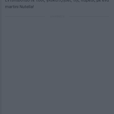
Εντυπωσιάστε τους γλυκατζήδες της παρέας με ένα
martini Nutella!
ΔΙΑΦΗΜΙΣΗ