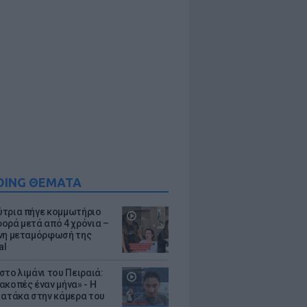
DING ΘΕΜΑΤΑ
τρια πήγε κομμωτήριο
ορά μετά από 4 χρόνια –
νη μεταμόρφωσή της
al
στο λιμάνι του Πειραιά:
ακοπές έναν μήνα» - Η
 ατάκα στην κάμερα του