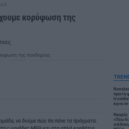
ΑΔΑ
χουμε κορύφωση της 
σκες
ΔΙΑΦΗΜΙΣΗ
TREN
Νοσηλεύ
πρώτη φ
Η απίθα
έγινε vir
Νεαρός 
«Πάω δι
ομάδα, να δούμε πώς θα πάνε τα πράγματα.
απίθανη
 στις μονάδες ΜΕΘ και στα απλά κρεβάτια,