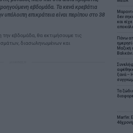
MEGA
προηγούμενη εβδομάδα. Τα κενά κρεβάτια
Μαραντό
ην υπόλοιπη επικράτεια είναι περίπου στο 38
δεν σηκ
και είχε
αποκάλυ
η την εβδομάδα, θα εκτιμήσουμε τις
Πάνω απ
ουσμάτων, διασωληνωμένων και
ημερησί
Μαζική 
Βαλκάνι
ΔΙΑΦΗΜΙΣΗ
Συνελήφ
αφέθηκε
ξανά – 
συγγνώ
Τα ζώδια
διαφορ
Marfin: 
46χρονη