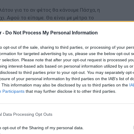
άτου για το αν φέτος θα κάνουμε Πάσχα, η
ι. Αφού το είπαμε. Θα είναι με μέτρα το
ναι οι εμβολιασμοί, να τελειώσουμε τέλη
r -
Do Not Process My Personal Information
, να φτάσουμε στο 60%, να έχουμε μια
να μειωθούν τα μέτρα. Για να μπορέσει η
to opt-out of the sale, sharing to third parties, or processing of your per
θεί στα πόδια της η οικονομία και να
formation for targeted advertising by us, please use the below opt-out s
r selection. Please note that after your opt-out request is processed y
eing interest-based ads based on personal information utilized by us or
ΔΙΑΦΗΜΙΣΗ
disclosed to third parties prior to your opt-out. You may separately opt-
losure of your personal information by third parties on the IAB’s list of
. This information may also be disclosed by us to third parties on the
IA
Participants
that may further disclose it to other third parties.
LIFESTY
22 χρό
Παπαμι
l Data Processing Opt Outs
για το
ελληνι
o opt-out of the Sharing of my personal data.