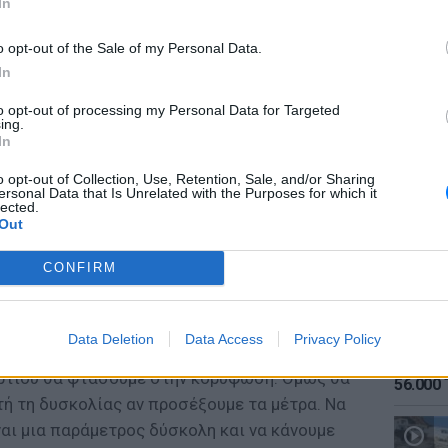
In
o opt-out of the Sale of my Personal Data.
In
to opt-out of processing my Personal Data for Targeted
ing.
ΕΙΔΗΣΕΙ
In
Καιρός:
σήμερα
o opt-out of Collection, Use, Retention, Sale, and/or Sharing
ersonal Data that Is Unrelated with the Purposes for which it
lected.
Out
αλύτερα από πέρυσι. Και τον Σεπτέμβρη θα
CONFIRM
άνε καλά και να είμαστε πολύ πιο ελεύθεροι.
ι εμβολιασμοί».
Data Deletion
Data Access
Privacy Policy
ΕΙΔΗΣΕΙ
 τρίτου κύματος η κυρία Παγώνη ανέφερε:
Αύγουσ
ρτίου θα φτάσουμε στην κορύφωση. Όμως θα
56.000 
τή τη δυσκολίας αν προσέξουμε τα μέτρα. Να
ι μια παράμετρος δύσκολη και να κάνουμε