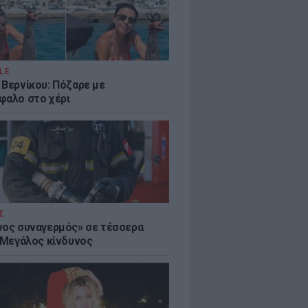
LE
 Βερνίκου: Πόζαρε με
φαλο στο χέρι
Σ
νος συναγερμός» σε τέσσερα
- Μεγάλος κίνδυνος