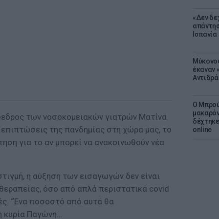
«Δεν δε
απάντησ
Ισπανία
Μύκονος
έκαναν «
Αντιδρά
Ο Μπρού
μακαρόν
ρόεδρος των νοσοκομειακών γιατρών Ματίνα
δέχτηκε
ς επιπτώσεις της πανδημίας στη χώρα μας, το
online
ηση για το αν μπορεί να ανακοινωθούν νέα
 στιγμή, η αύξηση των εισαγωγών δεν είναι
 θεραπείας, όσο από απλά περιστατικά covid
ές. “Ένα ποσοστό από αυτά θα
 κυρία Παγώνη…