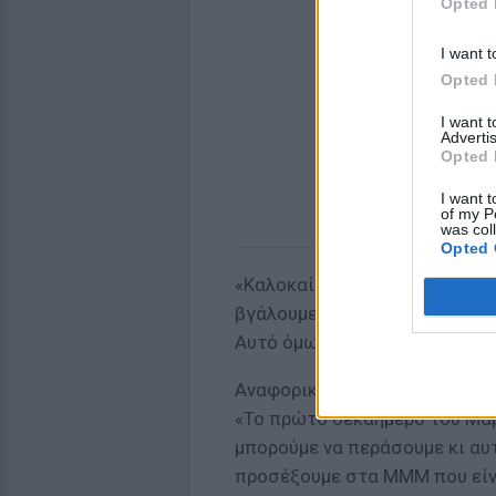
Opted 
I want t
Opted 
I want 
Advertis
Opted 
I want t
of my P
was col
Opted 
«Καλοκαίρι θα κάνουμε λίγο κ
βγάλουμε τις μάσκες αν όλα π
Αυτό όμως, αν προχωρήσουν ο
Αναφορικά στην κορύφωση του
«Το πρώτο δεκαήμερο του Μα
μπορούμε να περάσουμε κι αυ
προσέξουμε στα ΜΜΜ που είνα