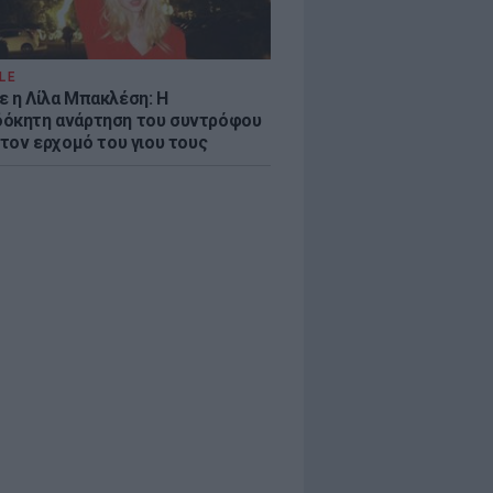
LE
ε η Λίλα Μπακλέση: Η
όκητη ανάρτηση του συντρόφου
 τον ερχομό του γιου τους