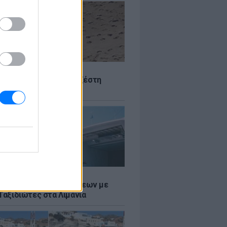
Σ
 Πού θα «χτυπήσει» η ζέστη
Σ
τος: Ρεκόρ Αναχωρήσεων με
Ταξιδιώτες στα Λιμάνια