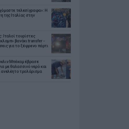
χόμαστε τελεσίγραφα»: Η
η της Ιταλίας στην
: Ιταλοί τουρίστες
κλαμπ» βανάκι transfer -
σεις για το ξέφρενο πάρτι
κλιν Μπέκαμ έβρασε
ια με θαλασσινό νερό και
 ανελέητο τρολάρισμα