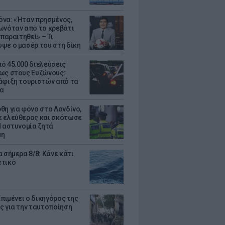
να: «Ήταν πρησμένος,
ωνόταν από το κρεβάτι
 παραιτηθεί» – Τι
ψε ο μασέρ του στη δίκη
ό 45.000 διελεύσεις
ως στους Ευζώνους:
άφιξη τουριστών από τα
α
θη για φόνο στο Λονδίνο,
 ελεύθερος και σκότωσε
Η αστυνομία ζητά
μη
 σήμερα 8/8: Κάνε κάτι
ετικό
Επιμένει ο δικηγόρος της
ς για την ταυτοποίηση