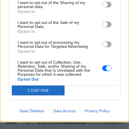
12χρονο κοριτσάκι, ενώ νωρίτερα είχε
I want to opt-out of the Sharing of my
personal data.
σκοτώσει τον παππού και τη γιαγιά του -
Περισσότερα από 20 άτομα
Opted In
τραυματίστηκαν από την επίθεση, οι 10
σε κρίσιμη κατάσταση - Ο ανήλικος
I want to opt-out of the Sale of my
δράστης αυτοκτόνησε μετά την ένοπλη
Personal Data.
επίθεση
Opted In
Θρίλερ στον Λυκαβηττό: Σε
I want to opt-out of processing my
57χρονη γυναίκα ανήκει η
Personal Data for Targeted Advertising.
σορός ‑ Πιθανότατα έπεσε από
Opted In
ύψος
I want to opt-out of Collection, Use,
ΣΉΜΕΡΑ
Retention, Sale, and/or Sharing of my
Personal Data that Is Unrelated with the
Οι πρώτες πληροφορίες από την
Purposes for which it was collected.
ιατροδικαστική εξέταση
Opted Out
CONFIRM
Data Deletion
Data Access
Privacy Policy