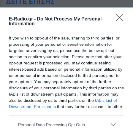
ΔΕΙΤΕ ΕΠΙΣΗΣ
ΣΤΗΝ ΙΔΙΑ ΚΑΤΗΓΟΡΙΑ
E-Radio.gr -
Do Not Process My Personal
Information
Καιρός «hot – dry – windy» τις
επόμενες 48 ώρες: Αυξημένος
If you wish to opt-out of the sale, sharing to third parties, or
ο κίνδυνος φωτιάς, συναγερμός
processing of your personal or sensitive information for
σε 6 περιφέρειες
targeted advertising by us, please use the below opt-out
ΣΉΜΕΡΑ
section to confirm your selection. Please note that after your
opt-out request is processed you may continue seeing
Το επόμενο 48ωρο, επομένως, απαιτεί
αυξημένη προσοχή, καθώς οι υψηλές
interest-based ads based on personal information utilized by
θερμοκρασίες, η ξηρασία και οι ισχυροί
us or personal information disclosed to third parties prior to
άνεμοι δημιουργούν ένα περιβάλλον
your opt-out. You may separately opt-out of the further
ιδιαίτερα ευνοϊκό για την ταχεία
εξάπλωση μιας πυρκαγιάς
disclosure of your personal information by third parties on the
IAB’s list of downstream participants. This information may
Σοκαριστικό βίντεο: Η στιγμή
also be disclosed by us to third parties on the
IAB’s List of
που ο 14χρονος ανοίγει πυρ και
Downstream Participants
that may further disclose it to other
σκορπάει τον θάνατο σε
third parties.
σχολείο στη Ταϊλάνδη
ΣΉΜΕΡΑ
Personal Data Processing Opt Outs
«Θέρισε» πέντε καθηγητές και ένα