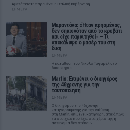
Αμετάπειστη παραμένει η ιταλική κυβέρνηση
ΣΉΜΕΡΑ
Μαραντόνα: «Ήταν πρησμένος,
δεν σηκωνόταν από το κρεβάτι
και είχε παραιτηθεί» – Τι
αποκάλυψε ο μασέρ του στη
δίκη
ΣΉΜΕΡΑ
Η κατάθεση του Νικολά Ταφαρέλ στο
δικαστήριο
Marfin: Επιμένει ο δικηγόρος
της 46χρονης για την
ταυτοποίηση
ΣΉΜΕΡΑ
Ο δικηγόρος της 46χρονης
κατηγορούμενης για την επίθεση
στη Marfin, επιμένει κατηγορηματικά πως
τα στοιχεία που έχει στα χέρια της η
αστυνομία δεν στέκουν.