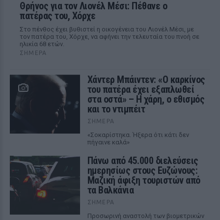
Θρήνος για τον Λιονέλ Μέσι: Πέθανε ο
πατέρας του, Χόρχε
Στο πένθος έχει βυθιστεί η οικογένεια του Λιονέλ Μέσι, με
τον πατέρα του, Χόρχε, να αφήνει την τελευταία του πνοή σε
ηλικία 68 ετών.
ΣΉΜΕΡΑ
Χάντερ Μπάιντεν: «Ο καρκίνος
του πατέρα έχει εξαπλωθεί
στα οστά» – Η χάρη, ο εθισμός
και το ντιμπέιτ
ΣΉΜΕΡΑ
«Σοκαρίστηκα. Ήξερα ότι κάτι δεν
πήγαινε καλά»
Πάνω από 45.000 διελεύσεις
ημερησίως στους Ευζώνους:
Μαζική άφιξη τουριστών από
τα Βαλκάνια
ΣΉΜΕΡΑ
Προσωρινή αναστολή των βιομετρικών