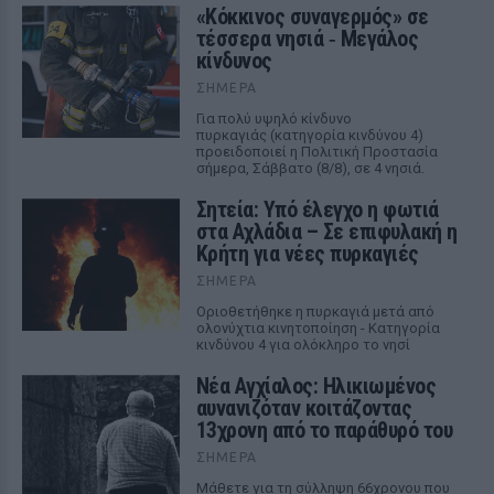
«Κόκκινος συναγερμός» σε
τέσσερα νησιά ‑ Μεγάλος
κίνδυνος
ΣΉΜΕΡΑ
Για πολύ υψηλό κίνδυνο
πυρκαγιάς (κατηγορία κινδύνου 4)
προειδοποιεί η Πολιτική Προστασία
σήμερα, Σάββατο (8/8), σε 4 νησιά.
Σητεία: Υπό έλεγχο η φωτιά
στα Αχλάδια – Σε επιφυλακή η
Κρήτη για νέες πυρκαγιές
ΣΉΜΕΡΑ
Οριοθετήθηκε η πυρκαγιά μετά από
ολονύχτια κινητοποίηση - Κατηγορία
κινδύνου 4 για ολόκληρο το νησί
Νέα Αγχίαλος: Ηλικιωμένος
αυνανιζόταν κοιτάζοντας
13χρονη από το παράθυρό του
ΣΉΜΕΡΑ
Μάθετε για τη σύλληψη 66χρονου που