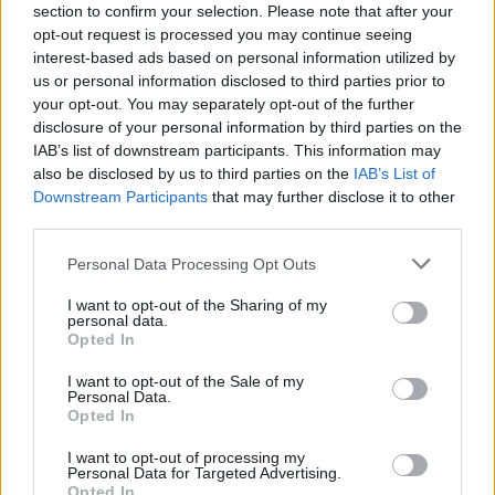
Δικογραφία για ανθρωποκτονία
section to confirm your selection. Please note that after your
από αμέλεια
opt-out request is processed you may continue seeing
ΠΡΙΝ 11 ΏΡΕΣ
interest-based ads based on personal information utilized by
us or personal information disclosed to third parties prior to
Ο ιδιοκτήτης της επιχείρησης κρατείται
και αναμένεται να οδηγηθεί στον
your opt-out. You may separately opt-out of the further
εισαγγελέα, ενώ οι γονείς του παιδιού
disclosure of your personal information by third parties on the
αφέθηκαν ελεύθεροι μετά τη
IAB’s list of downstream participants. This information may
σχηματισθείσα δικογραφία.
also be disclosed by us to third parties on the
IAB’s List of
Πανικός στο αεροδρόμιο της
Downstream Participants
that may further disclose it to other
Ατλάντα: Εκκενώθηκε
third parties.
αεροσκάφος με τσουλήθρες
έκτακτης ανάγκης
Personal Data Processing Opt Outs
ΠΡΙΝ 11 ΏΡΕΣ
I want to opt-out of the Sharing of my
Πτήση με προορισμό το Ορλάντο
personal data.
επέστρεψε εκτάκτως στην Ατλάντα
Opted In
μετά από αναφορές για καπνό στο
πιλοτήριο - 199 επιβάτες εγκατέλειψαν
I want to opt-out of the Sale of my
το Boeing 757 στον τροχόδρομο.
Personal Data.
Opted In
Τουρισμός για Όλους
2026‑2027: Ποια ΑΦΜ
I want to opt-out of processing my
υποβάλλουν αιτήσεις σήμερα
Personal Data for Targeted Advertising.
(9/8) – Όλα όσα πρέπει να
Opted In