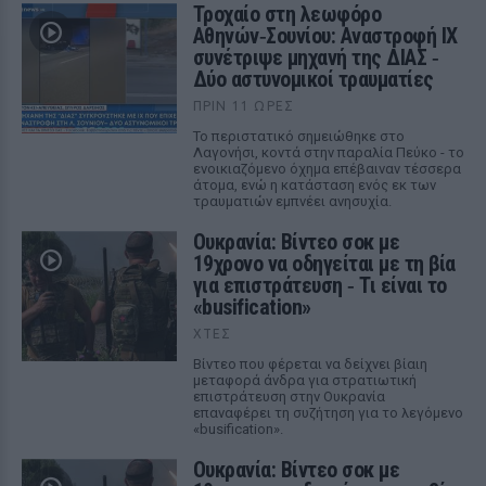
Τροχαίο στη λεωφόρο
Αθηνών‑Σουνίου: Αναστροφή ΙΧ
συνέτριψε μηχανή της ΔΙΑΣ ‑
Δύο αστυνομικοί τραυματίες
ΠΡΙΝ 11 ΏΡΕΣ
Το περιστατικό σημειώθηκε στο
Λαγονήσι, κοντά στην παραλία Πεύκο - το
ενοικιαζόμενο όχημα επέβαιναν τέσσερα
άτομα, ενώ η κατάσταση ενός εκ των
τραυματιών εμπνέει ανησυχία.
Ουκρανία: Βίντεο σοκ με
19χρονο να οδηγείται με τη βία
για επιστράτευση ‑ Τι είναι το
«busification»
ΧΤΕΣ
Βίντεο που φέρεται να δείχνει βίαιη
μεταφορά άνδρα για στρατιωτική
επιστράτευση στην Ουκρανία
επαναφέρει τη συζήτηση για το λεγόμενο
«busification».
Ουκρανία: Βίντεο σοκ με