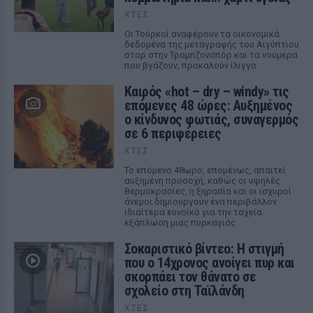
ΧΤΕΣ
Οι Τούρκοί αναφέρουν τα οικονομικά
δεδομένα της μεταγραφής του Αιγύπτιου
σταρ στην Τραμπζονσπόρ και τα νούμερα
που βγάζουν, προκαλούν ίλιγγο
Καιρός «hot – dry – windy» τις
επόμενες 48 ώρες: Αυξημένος
ο κίνδυνος φωτιάς, συναγερμός
σε 6 περιφέρειες
ΧΤΕΣ
Το επόμενο 48ωρο, επομένως, απαιτεί
αυξημένη προσοχή, καθώς οι υψηλές
θερμοκρασίες, η ξηρασία και οι ισχυροί
άνεμοι δημιουργούν ένα περιβάλλον
ιδιαίτερα ευνοϊκό για την ταχεία
εξάπλωση μιας πυρκαγιάς
Σοκαριστικό βίντεο: Η στιγμή
που ο 14χρονος ανοίγει πυρ και
σκορπάει τον θάνατο σε
σχολείο στη Ταϊλάνδη
ΧΤΕΣ