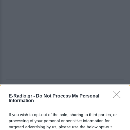
ΔΕΙΤΕ ΕΠΙΣΗΣ
E-Radio.gr -
Do Not Process My Personal
Information
ΣΤΗΝ ΙΔΙΑ ΚΑΤΗΓΟΡΙΑ
If you wish to opt-out of the sale, sharing to third parties, or
Πάρος: Κλειστό το beach bar
processing of your personal or sensitive information for
όπου πνίγηκε ο 4χρονος –
targeted advertising by us, please use the below opt-out