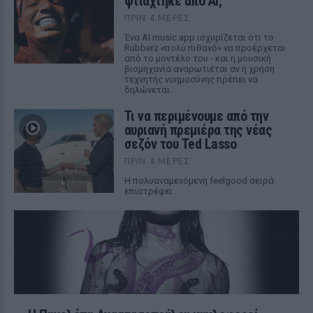
φτιάχτηκε από AI;
ΠΡΙΝ 4 ΜΈΡΕΣ
Ένα AI music app ισχυρίζεται ότι το
Rubberz «πολύ πιθανό» να προέρχεται
από το μοντέλο του - και η μουσική
βιομηχανία αναρωτιέται αν η χρήση
τεχνητής νοημοσύνης πρέπει να
δηλώνεται.
Τι να περιμένουμε από την
αυριανή πρεμιέρα της νέας
σεζόν του Ted Lasso
ΠΡΙΝ 4 ΜΈΡΕΣ
Η πολυαναμενόμενη feelgood σειρά
επιστρέφει