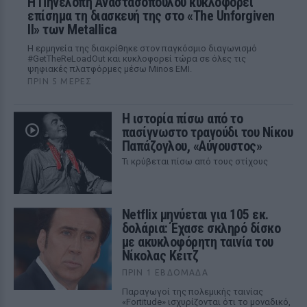
Η Πηνελόπη Αναστασοπούλου κυκλοφορεί
επίσημα τη διασκευή της στο «The Unforgiven
II» των Metallica
Η ερμηνεία της διακρίθηκε στον παγκόσμιο διαγωνισμό
#GetTheReLoadOut και κυκλοφορεί τώρα σε όλες τις
ψηφιακές πλατφόρμες μέσω Minos EMI.
ΠΡΙΝ 5 ΜΈΡΕΣ
Η ιστορία πίσω από το
πασίγνωστο τραγούδι του Νίκου
Παπάζογλου, «Αύγουστος»
Τι κρύβεται πίσω από τους στίχους
Netflix μηνύεται για 105 εκ.
δολάρια: Έχασε σκληρό δίσκο
με ακυκλοφόρητη ταινία του
Νίκολας Κέιτζ
ΠΡΙΝ 1 ΕΒΔΟΜΆΔΑ
Παραγωγοί της πολεμικής ταινίας
«Fortitude» ισχυρίζονται ότι το μοναδικό,