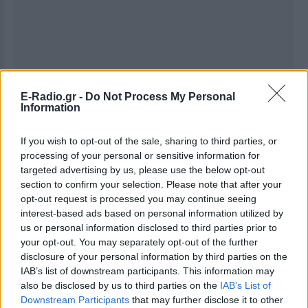
E-Radio.gr -
Do Not Process My Personal
Information
Ακολουθήστε το E-Radio.gr στο
Google News
και μάθετε πρώτοι
τα πιο hot νέα
.
If you wish to opt-out of the sale, sharing to third parties, or
processing of your personal or sensitive information for
Διαβάστε περισσότερα θέματα για
Μόδα
,
targeted advertising by us, please use the below opt-out
Ομορφιά
,
Σχέσεις
και φυσικά
Celebrities
στο νέο
section to confirm your selection. Please note that after your
opt-out request is processed you may continue seeing
Pink.gr
!
interest-based ads based on personal information utilized by
us or personal information disclosed to third parties prior to
Ακολουθήστε το E-Radio.gr και στο Instagram
your opt-out. You may separately opt-out of the further
disclosure of your personal information by third parties on the
ΔΙΑΦΗΜΙΣΗ
IAB’s list of downstream participants. This information may
also be disclosed by us to third parties on the
IAB’s List of
Downstream Participants
that may further disclose it to other