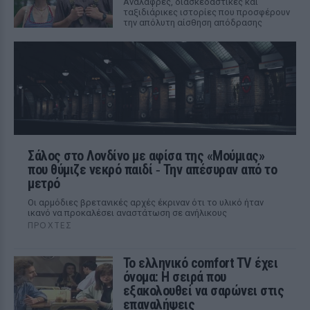
Aνάλαφρες, διασκεδαστικές και
ταξιδιάρικες ιστορίες που προσφέρουν
την απόλυτη αίσθηση απόδρασης
Σάλος στο Λονδίνο με αφίσα της «Μούμιας»
που θύμιζε νεκρό παιδί ‑ Την απέσυραν από το
μετρό
Οι αρμόδιες βρετανικές αρχές έκριναν ότι το υλικό ήταν
ικανό να προκαλέσει αναστάτωση σε ανήλικους
ΠΡΟΧΤΈΣ
Το ελληνικό comfort TV έχει
όνομα: Η σειρά που
εξακολουθεί να σαρώνει στις
επαναλήψεις