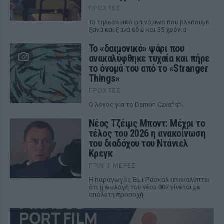
ΠΡΟΧΤΈΣ
Το τηλεοπτικό φαινόμενο που βλέπουμε
ξανά και ξανά εδώ και 35 χρόνια
Το «δαιμονικό» ψάρι που
ανακαλύφθηκε τυχαία και πήρε
το όνομά του από το «Stranger
Things»
ΠΡΟΧΤΈΣ
Ο λόγος για το Demon Cavefish
Νέος Τζέιμς Μποντ: Μέχρι το
τέλος του 2026 η ανακοίνωση
του διαδόχου του Ντάνιελ
Κρεγκ
ΠΡΙΝ 3 ΜΈΡΕΣ
Η παραγωγός Έιμι Πάσκαλ αποκαλύπτει
ότι η επιλογή του νέου 007 γίνεται με
απόλυτη προσοχή