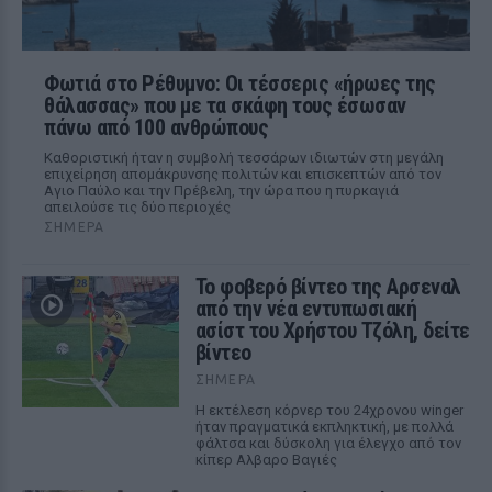
Φωτιά στο Ρέθυμνο: Οι τέσσερις «ήρωες της
θάλασσας» που με τα σκάφη τους έσωσαν
πάνω από 100 ανθρώπους
Καθοριστική ήταν η συμβολή τεσσάρων ιδιωτών στη μεγάλη
επιχείρηση απομάκρυνσης πολιτών και επισκεπτών από τον
Αγιο Παύλο και την Πρέβελη, την ώρα που η πυρκαγιά
απειλούσε τις δύο περιοχές
ΣΉΜΕΡΑ
Το φοβερό βίντεο της Αρσεναλ
από την νέα εντυπωσιακή
ασίστ του Χρήστου Τζόλη, δείτε
βίντεο
ΣΉΜΕΡΑ
Η εκτέλεση κόρνερ του 24χρονου winger
ήταν πραγματικά εκπληκτική, με πολλά
φάλτσα και δύσκολη για έλεγχο από τον
κίπερ Αλβαρο Βαγιές