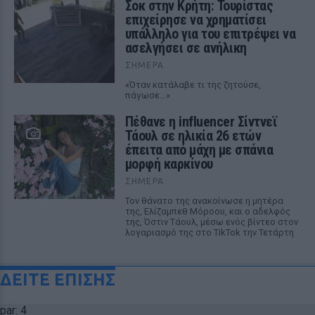
Σοκ στην Κρήτη: Τουρίστας
επιχείρησε να χρηματίσει
υπάλληλο για του επιτρέψει να
ασελγήσει σε ανήλικη
ΣΉΜΕΡΑ
«Όταν κατάλαβε τι της ζητούσε,
πάγωσε...»
Πέθανε η influencer Σίντνεϊ
Τάουλ σε ηλικία 26 ετών
έπειτα από μάχη με σπάνια
μορφή καρκίνου
ΣΉΜΕΡΑ
Τον θάνατο της ανακοίνωσε η μητέρα
της, Ελίζαμπεθ Μόροου, και ο αδελφός
της, Όστιν Τάουλ, μέσω ενός βίντεο στον
λογαριασμό της στο TikTok την Τετάρτη
ΔΕΙΤΕ ΕΠΙΣΗΣ
par: 4