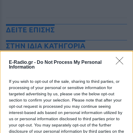
ΔΕΙΤΕ ΕΠΙΣΗΣ
ΣΤΗΝ ΙΔΙΑ ΚΑΤΗΓΟΡΙΑ
«Θέλω τον μπαμπά μου»: Το
E-Radio.gr -
Do Not Process My Personal
βίντεο της μεθυσμένης οδηγού
Information
που σκότωσε νύφη ώρες μετά
τον γάμο της
If you wish to opt-out of the sale, sharing to third parties, or
ΣΉΜΕΡΑ
processing of your personal or sensitive information for
Η Jamie Lee Komoroski, με αλκοόλ
targeted advertising by us, please use the below opt-out
τριπλάσιο του νόμιμου ορίου, έπεσε
section to confirm your selection. Please note that after your
πάνω στο golf cart των νεόνυμφων στο
Folly Beach - τώρα νέο υλικό από το
opt-out request is processed you may continue seeing
αστυνομικό τμήμα αποκαλύπτει τη
interest-based ads based on personal information utilized by
συμπεριφορά της λίγο μετά τη μοιραία
us or personal information disclosed to third parties prior to
σύγκρουση
your opt-out. You may separately opt-out of the further
Τροχαίο στις Σέρρες: «Έχασα τη
disclosure of your personal information by third parties on the