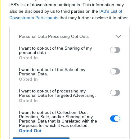
γυναίκα και το παιδί μου, τα
IAB’s list of downstream participants. This information may
έχασα όλα» ‑ Ο πόνος του
also be disclosed by us to third parties on the
IAB’s List of
πατέρα
Downstream Participants
that may further disclose it to other
ΣΉΜΕΡΑ
third parties.
Μητέρα 43 ετών και ο 21χρονος γιος της
Personal Data Processing Opt Outs
σκοτώθηκαν σε μετωπική σύγκρουση με
φορτηγό στην επαρχιακή οδό Αμφίπολης
– Δράμας, κοντά στην Παλαιοκώμη.
I want to opt-out of the Sharing of my
personal data.
Καταδίωξη στο κέντρο της
Opted In
Θεσσαλονίκης: Έσπασαν το
τζάμι του οδηγού – «Μην κάνεις
I want to opt-out of the Sale of my
Personal Data.
μ@@@», του φώναζαν
Opted In
ΣΉΜΕΡΑ
I want to opt-out of processing my
Εξαιτίας των υψηλών ταχυτήτων το
Personal Data for Targeted Advertising.
λευκό όχημα έχασε τον έλεγχο και
Opted In
καρφώθηκε πάνω σε κολονάκια.
I want to opt-out of Collection, Use,
Retention, Sale, and/or Sharing of my
Personal Data that Is Unrelated with the
Purposes for which it was collected.
Opted Out