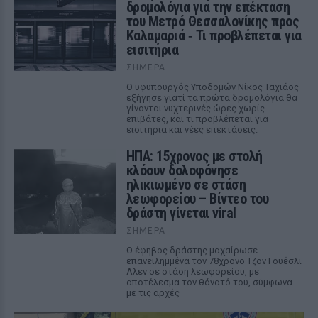
δρομολόγια για την επέκταση
του Μετρό Θεσσαλονίκης προς
Καλαμαριά ‑ Τι προβλέπεται για
εισιτήρια
ΣΉΜΕΡΑ
Ο υφυπουργός Υποδομών Νίκος Ταχιάος
εξήγησε γιατί τα πρώτα δρομολόγια θα
γίνονται νυχτερινές ώρες χωρίς
επιβάτες, και τι προβλέπεται για
εισιτήρια και νέες επεκτάσεις.
ΗΠΑ: 15χρονος με στολή
κλόουν δολοφόνησε
ηλικιωμένο σε στάση
λεωφορείου – Βίντεο του
δράστη γίνεται viral
ΣΉΜΕΡΑ
Ο έφηβος δράστης μαχαίρωσε
επανειλημμένα τον 78χρονο Τζον Γουέσλι
Αλεν σε στάση λεωφορείου, με
αποτέλεσμα τον θάνατό του, σύμφωνα
με τις αρχές