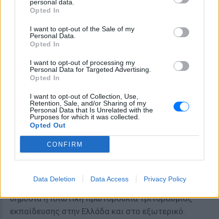
personal data.
Opted In
Το
ATH/TECH
I want to opt-out of the Sale of my
Personal Data.
φιλοξενεί στις τάξεις του σπουδαστές και από το
Opted In
εξωτερικό (καθώς τα μαθήματα γίνονται στην
Αγγλική γλώσσα), κάνοντας πράξη τον λεγόμενο
I want to opt-out of processing my
Personal Data for Targeted Advertising.
«εκπαιδευτικό τουρισμό». Δίνει όμως την ευκαιρία
Opted In
και σε νέους από την Ελλάδα να σπουδάσουν στον
I want to opt-out of Collection, Use,
κλάδο της πληροφορικής, χωρίς να χρειαστεί να
Retention, Sale, and/or Sharing of my
Personal Data that Is Unrelated with the
φύγουν από τη χώρα.
Purposes for which it was collected.
Opted Out
O Χάρης Δασκαλάκης, ιδρυτής του
ATH/TECH
,
CONFIRM
εξηγεί πως αυτό είναι εφικτό γιατί όραμα και
βασικός στόχος όλης της ομάδας είναι το ίδρυμα να
στέκεται επάξια στην κορυφή του είδους του,
Data Deletion
Data Access
Privacy Policy
ακόμα και σε σύγκριση με οποιαδήποτε άλλη
δημόσια ή ιδιωτική πρωτοβουλία τριτοβάθμιας
εκπαίδευσης στην Ελλάδα και στο εξωτερικό.