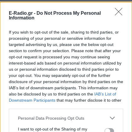
ακαδημαϊκές βάσεις δεδομένων.
E-Radio.gr -
Do Not Process My Personal
Παράλληλα όμως με τις υπερσύγχρονες
Information
εγκαταστάσεις το
ATH/TECH
αξιοποιεί καινοτόμες
διαδικασίες για την υποστήριξη της εκπαιδευτικής
If you wish to opt-out of the sale, sharing to third parties, or
processing of your personal or sensitive information for
διαδικασίας. Τα μαθήματα βιντεοσκοπούνται
targeted advertising by us, please use the below opt-out
(τηρώντας όλες τις παραμέτρους περί
section to confirm your selection. Please note that after your
ιδιωτικότητας) και είναι διαθέσιμα στους
opt-out request is processed you may continue seeing
σπουδαστές, ενώ προσφέρεται η δυνατότητα
interest-based ads based on personal information utilized by
us or personal information disclosed to third parties prior to
παρακολούθησης των μαθημάτων και εξ
your opt-out. You may separately opt-out of the further
αποστάσεως. Το γεγονός αυτό επέτρεψε στο
disclosure of your personal information by third parties on the
ATH/TECH
να ανταπεξέλθει άμεσα στην περίοδο
IAB’s list of downstream participants. This information may
της πανδημίας, συνεχίζοντας τη λειτουργία του
also be disclosed by us to third parties on the
IAB’s List of
Downstream Participants
that may further disclose it to other
μέσω των ψηφιακών εργαλείων που διαθέτει στους
third parties.
σπουδαστές του και χωρίς να χαθεί ούτε μια
διδακτική ώρα.
Personal Data Processing Opt Outs
I want to opt-out of the Sharing of my
ΜΕ ΟΡΑΜΑ ΓΙΑ ΤΟ ΜΕΛΛΟΝ