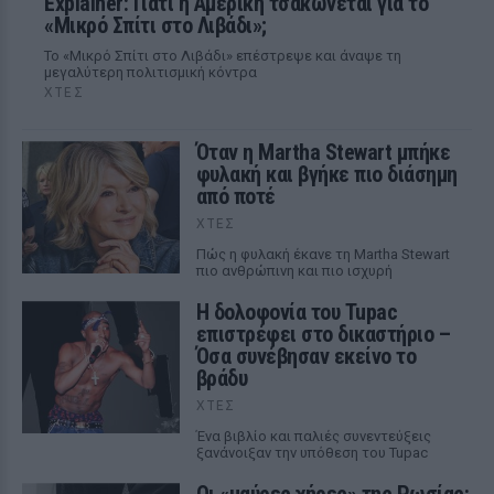
Explainer: Γιατί η Αμερική τσακώνεται για το
«Μικρό Σπίτι στο Λιβάδι»;
Το «Μικρό Σπίτι στο Λιβάδι» επέστρεψε και άναψε τη
μεγαλύτερη πολιτισμική κόντρα
ΧΤΕΣ
Όταν η Martha Stewart μπήκε
φυλακή και βγήκε πιο διάσημη
από ποτέ
ΧΤΕΣ
Πώς η φυλακή έκανε τη Martha Stewart
πιο ανθρώπινη και πιο ισχυρή
Η δολοφονία του Tupac
επιστρέφει στο δικαστήριο –
Όσα συνέβησαν εκείνο το
βράδυ
ΧΤΕΣ
Ένα βιβλίο και παλιές συνεντεύξεις
ξανάνοιξαν την υπόθεση του Tupac