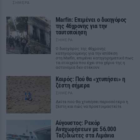
ΣΉΜΕΡΑ
Marfin: Επιμένει ο δικηγόρος
της 46χρονης για την
ταυτοποίηση
ΣΉΜΕΡΑ
Ο δικηγόρος της 46χρονης
κατηγορούμενης για την επίθεση
στη Marfin, επιμένει κατηγορηματικά πως
τα στοιχεία που έχει στα χέρια της η
αστυνομία δεν στέκουν.
Καιρός: Πού θα «χτυπήσει» η
ζέστη σήμερα
ΣΉΜΕΡΑ
Δείτε πού θα χτυπήσει περισσότερο η
ζέστη και πώς να προετοιμαστείτε
Αύγουστος: Ρεκόρ
Αναχωρήσεων με 56.000
Ταξιδιώτες στα Λιμάνια