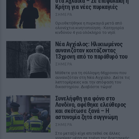
στα Αχλάδια – Σε επιφυλακή η
Κρήτη για νέες πυρκαγιές
ΣΉΜΕΡΑ
Οριοθετήθηκε η πυρκαγιά μετά από
ολονύχτια κινητοποίηση - Κατηγορία
κινδύνου 4 για ολόκληρο το νησί
Νέα Αγχίαλος: Ηλικιωμένος
αυνανιζόταν κοιτάζοντας
13χρονη από το παράθυρό του
ΣΉΜΕΡΑ
Μάθετε για τη σύλληψη 66χρονου που
αυνανιζόταν στη Νέα Αγχίαλο. Δείτε τις
λεπτομέρειες και την απόφαση του
δικαστηρίου. Διαβάστε τώρα!
Συνελήφθη για φόνο στο
Λονδίνο, αφέθηκε ελεύθερος
και σκότωσε ξανά – Η
αστυνομία ζητά συγγνώμη
ΣΉΜΕΡΑ
Στο μεταξύ είχε επιτεθεί σε άλλες
γυναίκες μέσα σε τρένα της βρετανικής