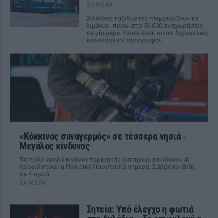
ΣΉΜΕΡΑ
Χιλιάδες ταξιδιώτες πλημμυρίζουν τα
λιμάνια - πάνω από 56.000 αναχωρήσεις
σε μία μέρα. Ποιοι είναι οι πιο δημοφιλείς
καλοκαιρινοί προορισμοί;
«Κόκκινος συναγερμός» σε τέσσερα νησιά ‑
Μεγάλος κίνδυνος
Για πολύ υψηλό κίνδυνο πυρκαγιάς (κατηγορία κινδύνου 4)
προειδοποιεί η Πολιτική Προστασία σήμερα, Σάββατο (8/8),
σε 4 νησιά.
ΣΉΜΕΡΑ
Σητεία: Υπό έλεγχο η φωτιά