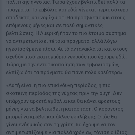
πολιτικής ηγεσίας. Τώρα έχουν βελτιωθεί πολύ τα
πράγματα. Το εμβόλιο και εδώ γίνεται περισσότερο
αποδεκτό, και νομίζω ότι θα προσβλέπουμε στους
επόμενους μήνες και σε πολύ σημαντικές
βελτιώσεις. Η Αμερική ήταν το πιο έτοιμο σύστημα
να αντιμετωπίσει τέτοια πράγματα, αλλά λόγω
ηγεσίας έμεινε πίσω. Αυτό αντανακλάται και στους
σχεδόν μισό εκατομμύριο νεκρούς που έχουμε εδώ.
Τώρα, με την εντατικοποίηση των εμβολιασμών,
ελπίζω ότι τα πράγματα θα πάνε πολύ καλύτερα».
«Αυτή είναι η πιο επικίνδυνη περίοδος, η πιο
σκοτεινή περίοδος της νύχτας πριν την αυγή. Δεν
υπάρχουν αρκετά εμβόλια και θα κάνει αρκετούς
μήνες για να βελτιωθεί η κατάσταση. Ο κορονοϊός
μπορεί να κρύβει και άλλες εκπλήξεις. Ο ιός θα
γίνει ενδημικός σαν τη γρίπη, θα έχουμε να τον
αντιμετωπίζουμε για πολλά χρόνια», τόνισε ο ίδιος.