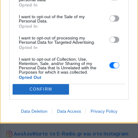
Opted In
I want to opt-out of the Sale of my
Personal Data.
Opted In
I want to opt-out of processing my
Personal Data for Targeted Advertising.
Opted In
I want to opt-out of Collection, Use,
Retention, Sale, and/or Sharing of my
Personal Data that Is Unrelated with the
Purposes for which it was collected.
Opted Out
CONFIRM
Ακολουθήστε το E-Radio.gr στο
Google News
και μάθετε πρώτοι
τα πιο hot νέα
.
Data Deletion
Data Access
Privacy Policy
Για ακόμη περισσότερα
νέα
, μπείτε στην
ροή
ειδήσεων
του E-Daily.gr
Ακολουθήστε το E-Radio.gr και στο Instagram