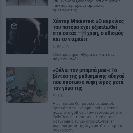
Επιμένουν οι ξενοδόχοι ότι ο πυρήνας
των περιορισμών παραμένει
αμετάβλητος
Χάντερ Μπάιντεν: «Ο καρκίνος
του πατέρα έχει εξαπλωθεί
στα οστά» – Η χάρη, ο εθισμός
και το ντιμπέιτ
ΣΉΜΕΡΑ
«Σοκαρίστηκα. Ήξερα ότι κάτι δεν
πήγαινε καλά»
«Θέλω τον μπαμπά μου»: Το
βίντεο της μεθυσμένης οδηγού
που σκότωσε νύφη ώρες μετά
τον γάμο της
ΧΤΕΣ
Η Jamie Lee Komoroski, με αλκοόλ
τριπλάσιο του νόμιμου ορίου, έπεσε
πάνω στο golf cart των νεόνυμφων στο
Folly Beach - τώρα νέο υλικό από το
αστυνομικό τμήμα αποκαλύπτει τη
συμπεριφορά της λίγο μετά τη μοιραία
σύγκρουση