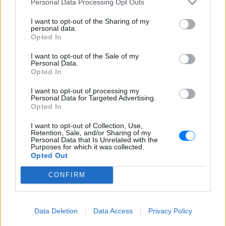
Personal Data Processing Opt Outs
ερευνητής που κατέγραφε τη
συμβίωση του μικρού σκυλιού
I want to opt-out of the Sharing of my
με αγέλη λύκων εξηγεί γιατί
personal data.
Opted In
δεν επενέβη
ΣΉΜΕΡΑ
I want to opt-out of the Sale of my
Personal Data.
«Κρατάμε την επιστημονική απόσταση,
Opted In
δεν είναι δυνατόν να πάω να επέμβω,
ούτε γίνεται να στείλω κάποιον
κτηνίατρο σε ένα μέρος όπου υπάρχει
I want to opt-out of processing my
αγέλη με λύκους, είναι επικίνδυνο» λέει
Personal Data for Targeted Advertising.
στο protothema.gr ο διδάκτορας
Opted In
ζωολογίας του ΑΠΘ, Θεόδωρος Κομηνός
- Έχουν πεθάνει και έξι λυκόπουλα
I want to opt-out of Collection, Use,
Retention, Sale, and/or Sharing of my
Για πάντα στη Ρεάλ Μαδρίτης ο
Personal Data that Is Unrelated with the
Βινίσιους: Υπογράφει νέο
Purposes for which it was collected.
Opted Out
εξαετές συμβόλαιο ο
Βραζιλιάνος
CONFIRM
ΣΉΜΕΡΑ
Σύμφωνα με τον Φαμπρίτσιο Ρομάνο ο
Βραζιλιάνος είναι έτοιμος να αποδεχτεί
την πρόταση της Ρεάλ
Data Deletion
Data Access
Privacy Policy