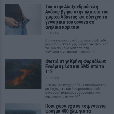
Σοκ στην Αλεξανδρούπολη:
Ανδρας βγήκε στην πλατεία του
χωριού Αβαντας και έδειχνε τα
γεννητικά του όργανα σε
ανηλίκα κορίτσια
ΣΉΜΕΡΑ
Ο συγκεκριμένος άνδρας είχε συλληφθεί
μόλις πριν από λίγες ημέρες για ακριβώς
το ίδιο αδίκημα ωστόσο στη
συνέχεια είχε αφεθεί ελεύθερος
Φωτιά στην Κρήνη Φαρσάλων:
Εναέρια μέσα και SMS από το
112
ΣΉΜΕΡΑ
Στο σημείο επιχειρούν 24 πυροσβέστες
με 8 οχήματα και 3 αεροσκάφη, ενώ
συνδρομή παρέχουν υδροφόρες και
μηχανήματα έργου ΟΤΑ.
Ποια χώρα έχτισε τσιμεντένιο
φράγμα 400 χλμ. για τα