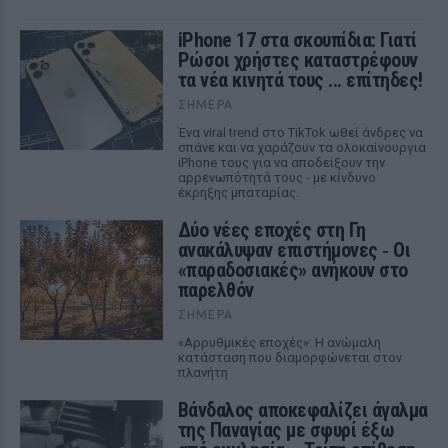
iPhone 17 στα σκουπίδια: Γιατί
Ρώσοι χρήστες καταστρέφουν
τα νέα κινητά τους ... επίτηδες!
ΣΉΜΕΡΑ
Ένα viral trend στο TikTok ωθεί άνδρες να
σπάνε και να χαράζουν τα ολοκαίνουργια
iPhone τους για να αποδείξουν την
αρρενωπότητά τους - με κίνδυνο
έκρηξης μπαταρίας.
Δύο νέες εποχές στη Γη
ανακάλυψαν επιστήμονες ‑ Oι
«παραδοσιακές» ανήκουν στο
παρελθόν
ΣΉΜΕΡΑ
«Αρρυθμικές εποχές»: Η ανώμαλη
κατάσταση που διαμορφώνεται στον
πλανήτη
Βάνδαλος αποκεφαλίζει άγαλμα
της Παναγίας με σφυρί έξω