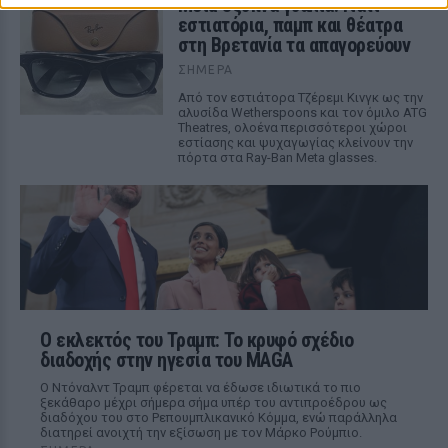
Meta έξυπνα γυαλιά: Γιατί
εστιατόρια, παμπ και θέατρα
στη Βρετανία τα απαγορεύουν
ΣΉΜΕΡΑ
Από τον εστιάτορα Τζέρεμι Κινγκ ως την
αλυσίδα Wetherspoons και τον όμιλο ATG
Theatres, ολοένα περισσότεροι χώροι
εστίασης και ψυχαγωγίας κλείνουν την
πόρτα στα Ray-Ban Meta glasses.
Ο εκλεκτός του Τραμπ: Το κρυφό σχέδιο
διαδοχής στην ηγεσία του MAGA
Ο Ντόναλντ Τραμπ φέρεται να έδωσε ιδιωτικά το πιο
ξεκάθαρο μέχρι σήμερα σήμα υπέρ του αντιπροέδρου ως
διαδόχου του στο Ρεπουμπλικανικό Κόμμα, ενώ παράλληλα
διατηρεί ανοιχτή την εξίσωση με τον Μάρκο Ρούμπιο.