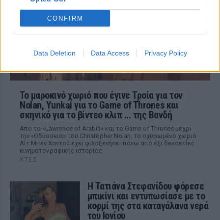
Η παραγωγός ραδιοφώνου ανάρτησε
story στο Instagram για να διαψεύσει όσα
κυκλοφορούν για την ερωτική της ζωή
CONFIRM
Data Deletion
Data Access
Privacy Policy
Το μαροκινό χωριό που έγινε Τροία για τον
Nolan, Yunkai για το Game of Thrones και
σκηνικό για το βίντεο κλιπ ... της Βανδή
Από το «Lawrence of Arabia» και το Game of Thrones μέχρι
την «Οδύσσεια» του Christopher Nolan, το οχυρωμένο χωριό
Αΐτ Μπεν Χαντού έχει φιλοξενήσει πάνω από έξι δεκαετίες
κινηματογραφικής ιστορίας
ΧΤΕΣ
Η Τατιάνα Στεφανίδου φόρεσε
μπικίνι και εντυπωσίασε με το
κορμί της στα καταγάλανα νερά
του Ιονίου