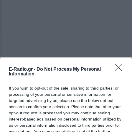
E-Radio.gr -
Do Not Process My Personal
Information
ΔΕΙΤΕ ΕΠΙΣΗΣ
If you wish to opt-out of the sale, sharing to third parties, or
processing of your personal or sensitive information for
ΣΤΗΝ ΙΔΙΑ ΚΑΤΗΓΟΡΙΑ
targeted advertising by us, please use the below opt-out
section to confirm your selection. Please note that after your
Χρήστος Δάντης: «Συνάδελφοι
opt-out request is processed you may continue seeing
προσπαθούν να ξεχάσουν ότι
interest-based ads based on personal information utilized by
έγραψα το """"My Number
us or personal information disclosed to third parties prior to
One""""»
your opt-out. You may separately opt-out of the further