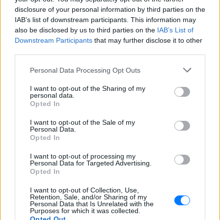
ΧΤΕΣ
disclosure of your personal information by third parties on the
IAB’s list of downstream participants. This information may
Ο συνθέτης μίλησε ανοιχτά για την
αχαριστία που βιώνει στον χώρο της
also be disclosed by us to third parties on the
IAB’s List of
μουσικής, 22 χρόνια μετά τη νίκη της
Downstream Participants
that may further disclose it to other
Ελλάδας στη Eurovision.
third parties.
Νεαρός στο λιμάνι του Πειραιά:
«Πάω διακοπές έναν μήνα» ‑ Η
Personal Data Processing Opt Outs
απίθανη ατάκα στην κάμερα του
MEGA
I want to opt-out of the Sharing of my
personal data.
ΧΤΕΣ
Opted In
Η κάμερα της εκπομπής «Κοινωνία Ώρα
I want to opt-out of the Sale of my
MEGA» κατέγραψε τη διασκεδαστική
Personal Data.
στιγμή από το λιμάνι του Πειραιά, την
Opted In
Παρασκευή 7 Αυγούστου.
Η Ελένη Βουλγαράκη ξεσπά για
I want to opt-out of processing my
Personal Data for Targeted Advertising.
τις φήμες χωρισμού με τον
Opted In
Ιωαννίδη: «Διασταυρώστε
καμία πληροφορία πριν
I want to opt-out of Collection, Use,
εκτοξεύσετε τη βλακεία σας»
Retention, Sale, and/or Sharing of my
Personal Data that Is Unrelated with the
ΧΤΕΣ
Purposes for which it was collected.
Opted Out