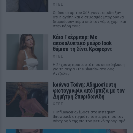
ΧΤΕΣ
Οι δύο σταρ του Χόλιγουντ απέδειξαν
ότι η αγάπη και ο σεβασμός μπορούν να
διαρκέσουν πέρα από τον γάμο, χάρη και
στην κόρη τους.
Κάια Γκέρμπερ: Με
αποκαλυπτικό μαύρο look
θύμισε τη Σίντι Κρόφορντ
ΧΤΕΣ
Η 24χρονη πρωτοστάτησε σε εκδήλωση
για τη σειρά «The Shards» στο Λος
Αντζελες
Ιωάννα Τούνη: Αδημοσίευτη
φωτογραφία από Ίμπιζα με τον
Δημήτρη Σπυριδωνίδη
ΧΤΕΣ
Η influencer ανέβασε στο Instagram
throwback στιγμιότυπο και ρώτησε τον
σύντροφό της για τον φετινό προορισμό