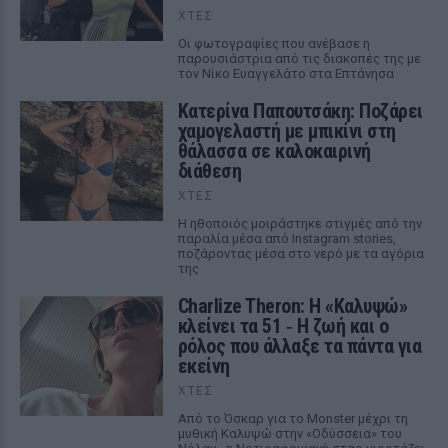
ΧΤΕΣ
Οι φωτογραφίες που ανέβασε η
παρουσιάστρια από τις διακοπές της με
τον Νίκο Ευαγγελάτο στα Επτάνησα
Κατερίνα Παπουτσάκη: Ποζάρει
χαμογελαστή με μπικίνι στη
θάλασσα σε καλοκαιρινή
διάθεση
ΧΤΕΣ
Η ηθοποιός μοιράστηκε στιγμές από την
παραλία μέσα από Instagram stories,
ποζάροντας μέσα στο νερό με τα αγόρια
της
Charlize Theron: Η «Καλυψώ»
κλείνει τα 51 ‑ H ζωή και ο
ρόλος που άλλαξε τα πάντα για
εκείνη
ΧΤΕΣ
Από το Όσκαρ για το Monster μέχρι τη
μυθική Καλυψώ στην «Οδύσσεια» του