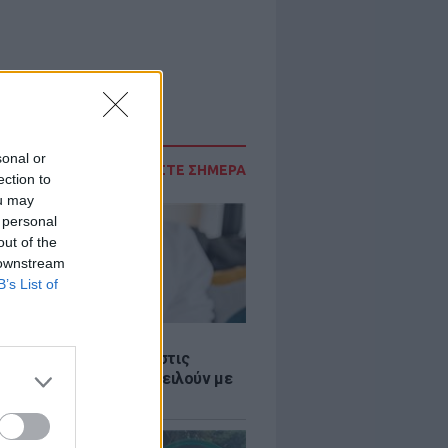
sonal or
ΔΙΑΒΑΣΤΕ ΣΗΜΕΡΑ
ection to
ou may
 personal
out of the
 downstream
B’s List of
Σ
 παροχές: Οι παγίδες στις
ρές χρημάτων που απειλούν με