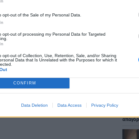
In
o opt-out of the Sale of my Personal Data.
In
to opt-out of processing my Personal Data for Targeted
ΕΙΔΗΣΕΙ
ing.
Μακελε
In
Μαθητή
ΔΙΑΦΗΜΙΣΗ
o opt-out of Collection, Use, Retention, Sale, and/or Sharing
ersonal Data that Is Unrelated with the Purposes for which it
lected.
Out
CONFIRM
LIFESTY
Data Deletion
Data Access
Privacy Policy
Μυστικ
ζευγάρ
απαγόρ