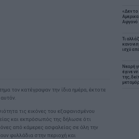
«Δεν το 
Αμερικα
Αφγανό 
Τι αλλά
κανονισ
ισχύ απ
Νεαρή γ
έγινε vi
της, δε
μεταμό
ημα τον κατέγραψαν την ίδια ημέρα, έκτοτε
 αυτόν.
ιότητα τις εικόνες του εξαφανισμένου
είας και εκπρόσωπός της δήλωσε ότι
κόνες από κάμερες ασφαλείας σε όλη την
ζουν φυλλάδια στην περιοχή και