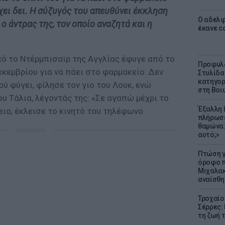
έχει δει. Η σύζυγός του απευθύνει έκκληση
Ο αδελφ
 ο άντρας της, τον οποίο αναζητά και η
έκανε c
ό το Ντέρμπισαϊρ της Αγγλίας έφυγε από το
Προφυλα
εκεμβρίου για να πάει στο φαρμακείο. Δεν
Στυλίδα
κατηγορ
ύ φύγει, φίλησε τον γιο του Λουκ, ενώ
στη Βοι
ου Τάλια, λέγοντάς της: «Σε αγαπώ μέχρι το
Έξαλλη 
εια, έκλεισε το κινητό του τηλέφωνο.
πλήρωσε
θαμώνα:
ΔΙΑΦΗΜΙΣΗ
αυτό;»
Πτώση γ
όροφο π
Μιχαλακ
αναίσθη
Τροχαίο
Σέρρες:
τη ζωή 