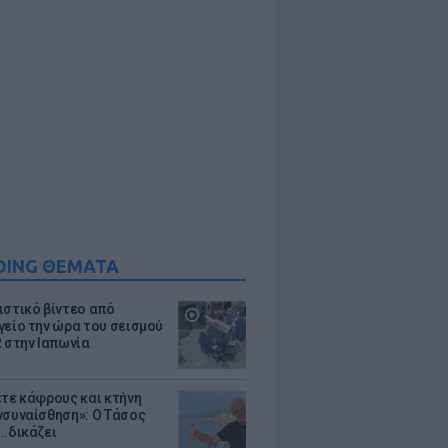
DING ΘΕΜΑΤΑ
ιστικό βίντεο από
γείο την ώρα του σεισμού
R στην Ιαπωνία
ετε κάφρους και κτήνη
νσυναίσθηση»: Ο Τάσος
..δικάζει