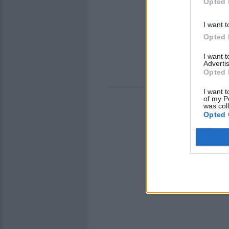
Opted 
I want t
Opted 
I want 
Advertis
Opted 
I want t
of my P
was col
Opted 