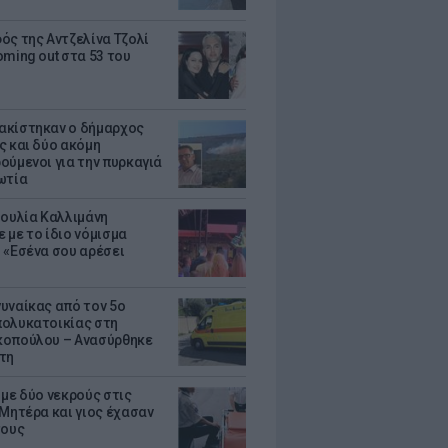
ός της Αντζελίνα Τζολί
oming out στα 53 του
κίστηκαν ο δήμαρχος
ς και δύο ακόμη
ούμενοι για την πυρκαγιά
ωτία
Ιουλία Καλλιμάνη
 με το ίδιο νόμισμα
 «Εσένα σου αρέσει
υναίκας από τον 5ο
ολυκατοικίας στη
οπούλου – Ανασύρθηκε
τη
 με δύο νεκρούς στις
 Μητέρα και γιος έχασαν
τους