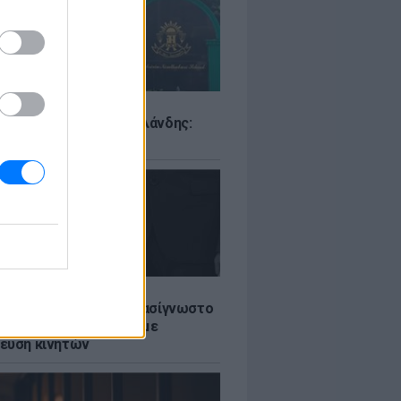
Σ
ιό σε σχολείο της Ταϊλάνδης:
ς άνοιξε πυρ
LE
ή γαμήλια γιορτή για πασίγνωστο
ι σε πολυτελές κτήμα με
ευση κινητών