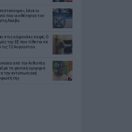
πιστεύουμε», λένε οι
νοί που υιοθέτησαν τον
στη Λέσβο
ζει στις κάψουλες καφέ; Ο
μός της ΕΕ που τίθεται σε
ό τις 12 Αυγούστου
υναίκα από την Αιθιοπία
ral με τη φυσική ομορφιά
ίτε την εντυπωσιακή
ρφωσή της