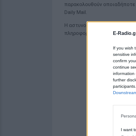
παρακολουθούν οποιαδήποτε 
Daily Mail.
Η αστυνομία απευθύνει μάλισ
πληροφορία, ακόμη και την πιο
E-Radio.g
If you wish 
sensitive in
confirm you
continue se
information 
further disc
participants
Downstream 
Persona
I want t