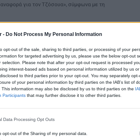
αναφορά για τον Τζόσουα», σύμφωνα με τη
τα έκκληση σε οποιονδήποτε έχει κάποια
 μικρή, να επικοινωνήσει μαζί της.
r -
Do Not Process My Personal Information
to opt-out of the sale, sharing to third parties, or processing of your per
formation for targeted advertising by us, please use the below opt-out s
r selection. Please note that after your opt-out request is processed y
eing interest-based ads based on personal information utilized by us or
disclosed to third parties prior to your opt-out. You may separately opt-
losure of your personal information by third parties on the IAB’s list of
. This information may also be disclosed by us to third parties on the
IA
Participants
that may further disclose it to other third parties.
ΕΙΔΗΣΕΙ
Γονικές
μεταφο
l Data Processing Opt Outs
φόρο
o opt-out of the Sharing of my personal data.