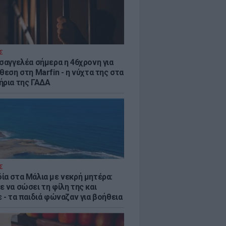
Σ
ισαγγελέα σήμερα η 46χρονη για
θεση στη Marfin - η νύχτα της στα
ήρια της ΓΑΔΑ
Σ
ία στα Μάλια με νεκρή μητέρα:
 να σώσει τη φίλη της και
 - τα παιδιά φώναζαν για βοήθεια