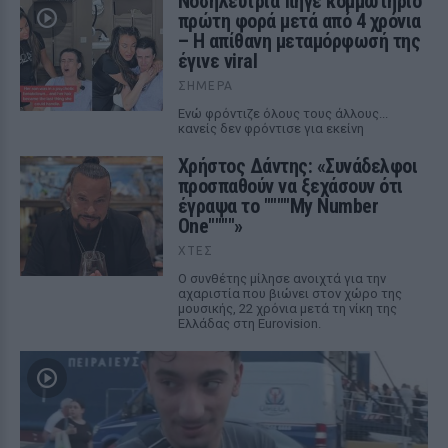
Νοσηλεύτρια πήγε κομμωτήριο
πρώτη φορά μετά από 4 χρόνια
– Η απίθανη μεταμόρφωσή της
έγινε viral
ΣΉΜΕΡΑ
Ενώ φρόντιζε όλους τους άλλους...
κανείς δεν φρόντισε για εκείνη
Χρήστος Δάντης: «Συνάδελφοι
προσπαθούν να ξεχάσουν ότι
έγραψα το """"My Number
One""""»
ΧΤΕΣ
Ο συνθέτης μίλησε ανοιχτά για την
αχαριστία που βιώνει στον χώρο της
μουσικής, 22 χρόνια μετά τη νίκη της
Ελλάδας στη Eurovision.