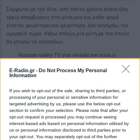
Σύμφωνα με την ίδια, «επί πέντε χρόνια έκανα ήδη
τρεις επεμβάσεις στη μύτη μου και κάθε φορά
γίνεται χειρότερη και χειρότερη. Δεν κυνηγάω την
ομορφιά τώρα. Θέλω απλώς μια μύτη με την οποία
θα μπορώ να αναπνέω».
Russian reality TV star reveals her nose is
ROTTING away after a botched op
E-Radio.gr -
Do Not Process My Personal
https://t.co/OhJocnfNY3
Information
— Daily Mail Online (@MailOnline)
March 16,
If you wish to opt-out of the sale, sharing to third parties, or
2021
processing of your personal or sensitive information for
targeted advertising by us, please use the below opt-out
[ΠΗΓΗ]
section to confirm your selection. Please note that after your
opt-out request is processed you may continue seeing
interest-based ads based on personal information utilized by
ΔΙΑΦΗΜΙΣΗ
us or personal information disclosed to third parties prior to
your opt-out. You may separately opt-out of the further