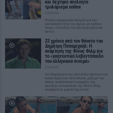
και δέχτηκε ανελέητο
τρολάρισμα online
ΣΉΜΕΡΑ
Πολλοί εξέφρασαν απορία για την
καταλληλότητα του νερού, με σχόλια
όπως «τα πόδια του δεν ήταν μέσα σε
αυτό;»
22 χρόνια από τον θάνατο του
Δημήτρη Παπαμιχαήλ: Η
ανάρτηση της Φίνος Φιλμ για
το «γοητευτικό λεβεντόπαιδο
του ελληνικού σινεμά»
ΣΉΜΕΡΑ
Τον θυμόμαστε ως σπουδαίο ηθοποιό και
καλλιτέχνη που αποτέλεσε, μαζί με την
Αλίκη, αναπόσπαστο κομμάτι της
μεγάλης οικογένειας της Φίνος Φιλμ,
αναφέρεται χαρακτηριστικά