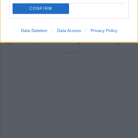
CONFIRM
Διαβάστε περισσότερα θέματα για
Μόδα
,
Ομορφιά
,
Σχέσεις
και φυσικά
Celebrities
στο νέο
Pink.gr
!
Data Deletion
Data Access
Privacy Policy
Ακολουθήστε το E-Radio.gr και στο Instagram
ΔΙΑΦΗΜΙΣΗ