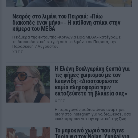
Νεαρός στο λιμάνι του Πειραιά: «Πάω
διακοπές έναν μήνα» ‑ Η απίθανη ατάκα στην
κάμερα του MEGA
Η κάμερα της εκπομπής «Κοινωνία Ώρα MEGA» κατέγραψε
τη διασκεδαστική στιγμή από το λιμάνι του Πειραιά, την
Παρασκευή 7 Αυγούστου.
ΧΤΕΣ
Η Ελένη Βουλγαράκη ξεσπά για
τις φήμες χωρισμού με τον
Ιωαννίδη: «Διασταυρώστε
καμία πληροφορία πριν
εκτοξεύσετε τη βλακεία σας»
ΧΤΕΣ
Η παραγωγός ραδιοφώνου ανάρτησε
story στο Instagram για να διαψεύσει όσα
κυκλοφορούν για την ερωτική της ζωή
Το μαροκινό χωριό που έγινε
Τροία για τον Nolan, Yunkai για