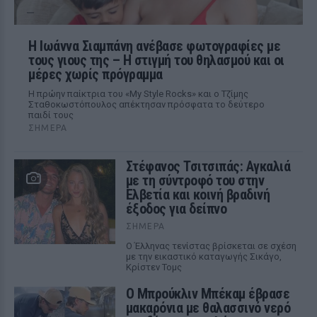
H Ιωάννα Σιαμπάνη ανέβασε φωτογραφίες με
τους γιους της – Η στιγμή του θηλασμού και οι
μέρες χωρίς πρόγραμμα
Η πρώην παίκτρια του «My Style Rocks» και ο Τζίμης
Σταθοκωστόπουλος απέκτησαν πρόσφατα το δεύτερο
παιδί τους
ΣΉΜΕΡΑ
Στέφανος Τσιτσιπάς: Αγκαλιά
με τη σύντροφό του στην
Ελβετία και κοινή βραδινή
έξοδος για δείπνο
ΣΉΜΕΡΑ
Ο Έλληνας τενίστας βρίσκεται σε σχέση
με την εικαστικό καταγωγής Σικάγο,
Κρίστεν Τομς
Ο Μπρούκλιν Μπέκαμ έβρασε
μακαρόνια με θαλασσινό νερό