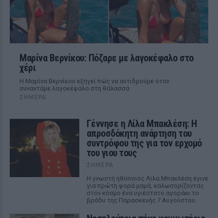
Μαρίνα Βερνίκου: Πόζαρε με λαγοκέφαλο στο
χέρι
Η Μαρίνα Βερνίκου εξηγεί πώς να αντιδρούμε όταν
συναντάμε λαγοκέφαλο στη θάλασσα
ΣΉΜΕΡΑ
Γέννησε η Λίλα Μπακλέση: Η
απροσδόκητη ανάρτηση του
συντρόφου της για τον ερχομό
του γιου τους
ΣΉΜΕΡΑ
Η γνωστή ηθοποιός Λίλα Μπακλέση έγινε
για πρώτη φορά μαμά, καλωσορίζοντας
στον κόσμο ένα υγιέστατο αγοράκι το
βράδυ της Παρασκευής 7 Αυγούστου.