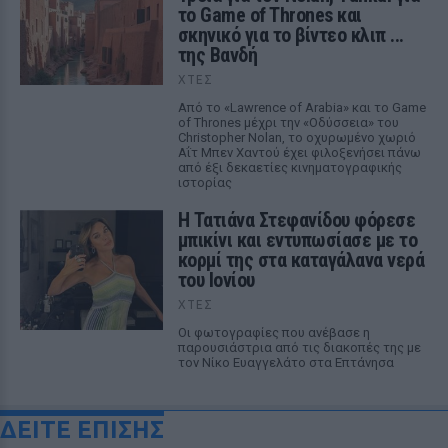
το Game of Thrones και
σκηνικό για το βίντεο κλιπ ...
της Βανδή
ΧΤΕΣ
Από το «Lawrence of Arabia» και το Game
of Thrones μέχρι την «Οδύσσεια» του
Christopher Nolan, το οχυρωμένο χωριό
Αΐτ Μπεν Χαντού έχει φιλοξενήσει πάνω
από έξι δεκαετίες κινηματογραφικής
ιστορίας
Η Τατιάνα Στεφανίδου φόρεσε
μπικίνι και εντυπωσίασε με το
κορμί της στα καταγάλανα νερά
του Ιονίου
ΧΤΕΣ
Οι φωτογραφίες που ανέβασε η
παρουσιάστρια από τις διακοπές της με
τον Νίκο Ευαγγελάτο στα Επτάνησα
ΔΕΙΤΕ ΕΠΙΣΗΣ